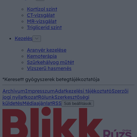
Kortizol szint
CT-vizsgálat
MR-vizsgálat
Triglicerid szint
Kezelés
Aranyér kezelése
Kemoterápia
Szürkehályog műtét
Vízszerű hasmenés
*Keresett gyógyszerek betegtájékoztatója
Archívum
Impresszum
Adatkezelési tájékoztató
Szerzői
jogi nyilatkozat
Rólunk
Szerkesztőségi
küldetés
Médiaajánlat
RSS
Süti beállítások