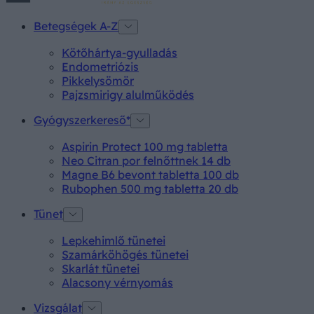
Betegségek A-Z
Kötőhártya-gyulladás
Endometriózis
Pikkelysömör
Pajzsmirigy alulműködés
Gyógyszerkereső*
Aspirin Protect 100 mg tabletta
Neo Citran por felnőttnek 14 db
Magne B6 bevont tabletta 100 db
Rubophen 500 mg tabletta 20 db
Tünet
Lepkehimlő tünetei
Szamárköhögés tünetei
Skarlát tünetei
Alacsony vérnyomás
Vizsgálat