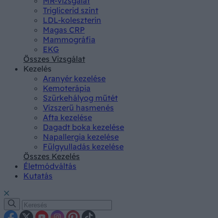
MR-vizsgálat
Triglicerid szint
LDL-koleszterin
Magas CRP
Mammográfia
EKG
Összes Vizsgálat
Kezelés
Aranyér kezelése
Kemoterápia
Szürkehályog műtét
Vízszerű hasmenés
Afta kezelése
Dagadt boka kezelése
Napallergia kezelése
Fülgyulladás kezelése
Összes Kezelés
Életmódváltás
Kutatás