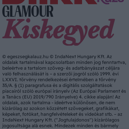
© egeszsegkalauz.hu © IndaNext Hungary Kft. Az
oldalak tartalmával kapcsolatban minden jog fenntartva,
beleértve a tartalom szöveg- és adatbányászat céljára
való felhasználását is – a szerzői jogról szóló 1999. évi
LXXVI. törvény rendelkezései értelmében a törvény
35/A. § (1) paragrafusa és a digitális szolgáltatások
piacairól szóló európai irányelv (Az Európai Parlament és
a Tanács (EU) 2019/790 Irányelve) 4. cikke alapján! Az
oldalak, azok tartalma - ideértve különösen, de nem
kizárólag az azokon közzétett szövegeket, grafikákat,
képeket, fotókat, hangfelvételeket és videókat stb. – az
IndaNext Hungary Kft. ("Jogtulajdonos") kizárólagos
jogosultsága alá esnek. Mindezek minden és bármely