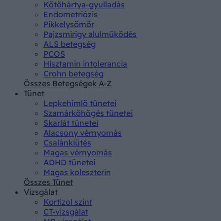
Kötőhártya-gyulladás
Endometriózis
Pikkelysömör
Pajzsmirigy alulműködés
ALS betegség
PCOS
Hisztamin intolerancia
Crohn betegség
Összes Betegségek A-Z
Tünet
Lepkehimlő tünetei
Szamárköhögés tünetei
Skarlát tünetei
Alacsony vérnyomás
Csalánkiütés
Magas vérnyomás
ADHD tünetei
Magas koleszterin
Összes Tünet
Vizsgálat
Kortizol szint
CT-vizsgálat