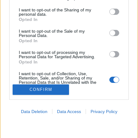
services and may gather and store information including but
not limited to your visit or usage behaviour. You may click to
I want to opt-out of the Sharing of my
Rühesség
personal data.
grant or deny consent to Google and its third-party tags to
Opted In
use your data for below specified purposes in below Google
consent section.
I want to opt-out of the Sale of my
Personal Data.
Opted In
I want to opt-out of processing my
Personal Data for Targeted Advertising.
Opted In
I want to opt-out of Collection, Use,
Retention, Sale, and/or Sharing of my
Personal Data that Is Unrelated with the
Purposes for which it was collected.
CONFIRM
Opted Out
Google consents
Data Deletion
Data Access
Privacy Policy
I want to allow Google to enable storage
related to advertising like cookies on web or
device identifiers in apps.