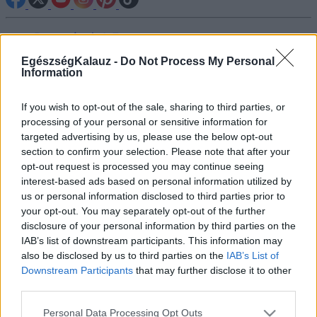
Betegségek A-Z
Tünet
EgészségKalauz -
Do Not Process My Personal
Vizsgálat
Information
Kezelés
Életmódváltás
Kutatás
If you wish to opt-out of the sale, sharing to third parties, or
Prevenció
processing of your personal or sensitive information for
Hírek
targeted advertising by us, please use the below opt-out
Videók
section to confirm your selection. Please note that after your
Kisállatok egészsége
opt-out request is processed you may continue seeing
interest-based ads based on personal information utilized by
#allergia
#influenza
#cukorbetegség
us or personal information disclosed to third parties prior to
#orvosmeteorológia
#vérnyomás
#stroke
#rákbetegség
your opt-out. You may separately opt-out of the further
#pajzsmirigy
#reflux
#ekcéma
#herpesz
disclosure of your personal information by third parties on the
Regisztráció
IAB’s list of downstream participants. This information may
also be disclosed by us to third parties on the
IAB’s List of
Downstream Participants
that may further disclose it to other
third parties.
Please note that this website/app uses one or more Google
Betegségek
Rühesség
Personal Data Processing Opt Outs