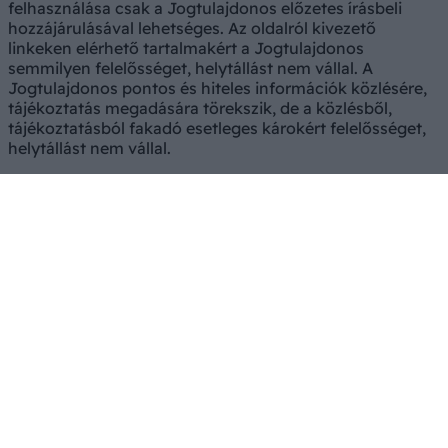
felhasználása csak a Jogtulajdonos előzetes írásbeli
hozzájárulásával lehetséges. Az oldalról kivezető
linkeken elérhető tartalmakért a Jogtulajdonos
semmilyen felelősséget, helytállást nem vállal. A
Jogtulajdonos pontos és hiteles információk közlésére,
tájékoztatás megadására törekszik, de a közlésből,
tájékoztatásból fakadó esetleges károkért felelősséget,
helytállást nem vállal.