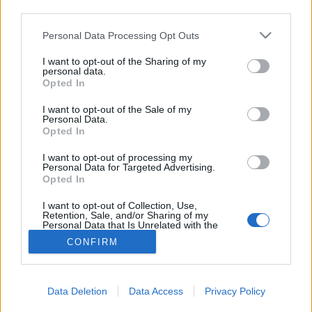
third parties.
Szív- és érrendszeri
Please note that this website/app uses one or more Google
Personal Data Processing Opt Outs
services and may gather and store information including but
betegségek
not limited to your visit or usage behaviour. You may click to
I want to opt-out of the Sharing of my
personal data.
grant or deny consent to Google and its third-party tags to
Opted In
use your data for below specified purposes in below Google
consent section.
I want to opt-out of the Sale of my
Personal Data.
Opted In
I want to opt-out of processing my
Personal Data for Targeted Advertising.
Opted In
I want to opt-out of Collection, Use,
Retention, Sale, and/or Sharing of my
Personal Data that Is Unrelated with the
Purposes for which it was collected.
CONFIRM
Opted Out
Google consents
Data Deletion
Data Access
Privacy Policy
I want to allow Google to enable storage