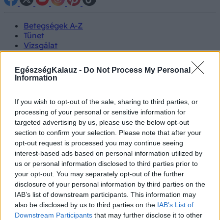
Betegségek A-Z
Tünet
Vizsgálat
Kezelés
Életmódváltás
EgészségKalauz -
Do Not Process My Personal
Kutatás
Information
Prevenció
Hírek
If you wish to opt-out of the sale, sharing to third parties, or
Videók
processing of your personal or sensitive information for
Kisállatok egészsége
targeted advertising by us, please use the below opt-out
section to confirm your selection. Please note that after your
#allergia
#influenza
#cukorbetegség
opt-out request is processed you may continue seeing
#orvosmeteorológia
#vérnyomás
#stroke
#rákbetegség
interest-based ads based on personal information utilized by
#pajzsmirigy
#reflux
#ekcéma
#herpesz
us or personal information disclosed to third parties prior to
Regisztráció
your opt-out. You may separately opt-out of the further
disclosure of your personal information by third parties on the
IAB’s list of downstream participants. This information may
also be disclosed by us to third parties on the
IAB’s List of
Downstream Participants
that may further disclose it to other
Betegségek
Szív- és érrendszeri betegségek