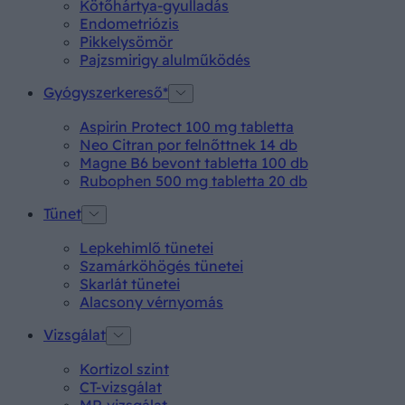
Kötőhártya-gyulladás
Endometriózis
Pikkelysömör
Pajzsmirigy alulműködés
Gyógyszerkereső*
Aspirin Protect 100 mg tabletta
Neo Citran por felnőttnek 14 db
Magne B6 bevont tabletta 100 db
Rubophen 500 mg tabletta 20 db
Tünet
Lepkehimlő tünetei
Szamárköhögés tünetei
Skarlát tünetei
Alacsony vérnyomás
Vizsgálat
Kortizol szint
CT-vizsgálat