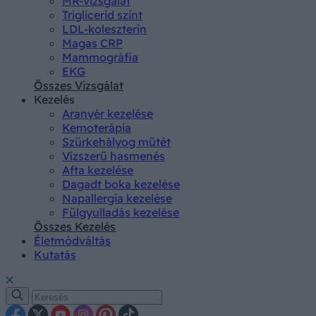
MR-vizsgálat
Triglicerid szint
LDL-koleszterin
Magas CRP
Mammográfia
EKG
Összes Vizsgálat
Kezelés
Aranyér kezelése
Kemoterápia
Szürkehályog műtét
Vízszerű hasmenés
Afta kezelése
Dagadt boka kezelése
Napallergia kezelése
Fülgyulladás kezelése
Összes Kezelés
Életmódváltás
Kutatás