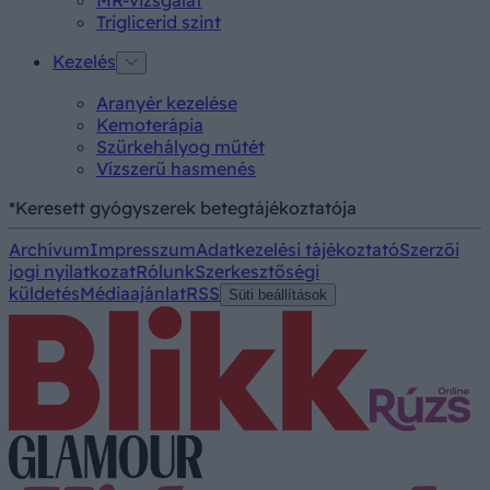
MR-vizsgálat
Triglicerid szint
Kezelés
Aranyér kezelése
Kemoterápia
Szürkehályog műtét
Vízszerű hasmenés
*Keresett gyógyszerek betegtájékoztatója
Archívum
Impresszum
Adatkezelési tájékoztató
Szerzői
jogi nyilatkozat
Rólunk
Szerkesztőségi
küldetés
Médiaajánlat
RSS
Süti beállítások