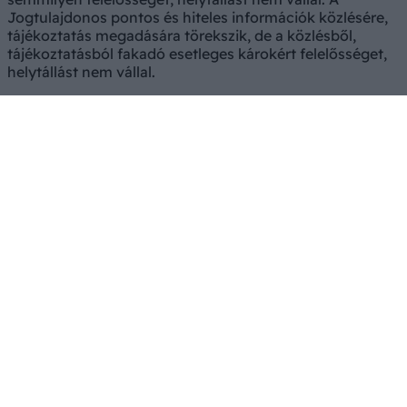
Jogtulajdonos pontos és hiteles információk közlésére,
tájékoztatás megadására törekszik, de a közlésből,
tájékoztatásból fakadó esetleges károkért felelősséget,
helytállást nem vállal.