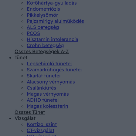
Kötőhártya-gyulladás
Endometriózis
Pikkelysömör
Pajzsmirigy alulműködés
ALS betegség
PCOS
Hisztamin intolerancia
Crohn betegség
Összes Betegségek A-Z
Tünet
Lepkehimlő tünetei
Szamárköhögés tünetei
Skarlát tünetei
Alacsony vérnyomás
Csalánkiütés
Magas vérnyomás
ADHD tünetei
Magas koleszterin
Összes Tünet
Vizsgálat
Kortizol szint
CT-vizsgálat