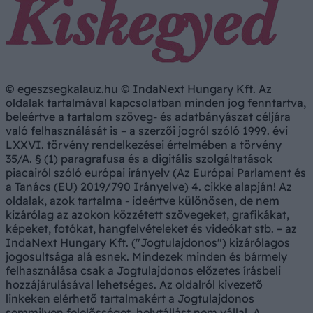
© egeszsegkalauz.hu © IndaNext Hungary Kft. Az
oldalak tartalmával kapcsolatban minden jog fenntartva,
beleértve a tartalom szöveg- és adatbányászat céljára
való felhasználását is – a szerzői jogról szóló 1999. évi
LXXVI. törvény rendelkezései értelmében a törvény
35/A. § (1) paragrafusa és a digitális szolgáltatások
piacairól szóló európai irányelv (Az Európai Parlament és
a Tanács (EU) 2019/790 Irányelve) 4. cikke alapján! Az
oldalak, azok tartalma - ideértve különösen, de nem
kizárólag az azokon közzétett szövegeket, grafikákat,
képeket, fotókat, hangfelvételeket és videókat stb. – az
IndaNext Hungary Kft. ("Jogtulajdonos") kizárólagos
jogosultsága alá esnek. Mindezek minden és bármely
felhasználása csak a Jogtulajdonos előzetes írásbeli
hozzájárulásával lehetséges. Az oldalról kivezető
linkeken elérhető tartalmakért a Jogtulajdonos
semmilyen felelősséget, helytállást nem vállal. A