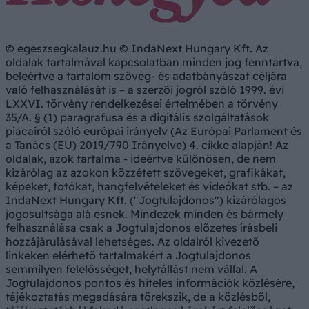
© egeszsegkalauz.hu © IndaNext Hungary Kft. Az
oldalak tartalmával kapcsolatban minden jog fenntartva,
beleértve a tartalom szöveg- és adatbányászat céljára
való felhasználását is – a szerzői jogról szóló 1999. évi
LXXVI. törvény rendelkezései értelmében a törvény
35/A. § (1) paragrafusa és a digitális szolgáltatások
piacairól szóló európai irányelv (Az Európai Parlament és
a Tanács (EU) 2019/790 Irányelve) 4. cikke alapján! Az
oldalak, azok tartalma - ideértve különösen, de nem
kizárólag az azokon közzétett szövegeket, grafikákat,
képeket, fotókat, hangfelvételeket és videókat stb. – az
IndaNext Hungary Kft. ("Jogtulajdonos") kizárólagos
jogosultsága alá esnek. Mindezek minden és bármely
felhasználása csak a Jogtulajdonos előzetes írásbeli
hozzájárulásával lehetséges. Az oldalról kivezető
linkeken elérhető tartalmakért a Jogtulajdonos
semmilyen felelősséget, helytállást nem vállal. A
Jogtulajdonos pontos és hiteles információk közlésére,
tájékoztatás megadására törekszik, de a közlésből,