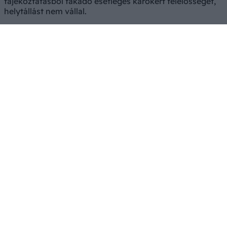
tájékoztatásból fakadó esetleges károkért felelősséget,
helytállást nem vállal.