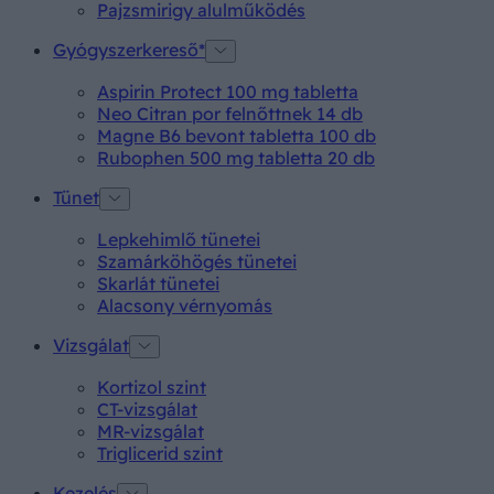
Pajzsmirigy alulműködés
Gyógyszerkereső*
Aspirin Protect 100 mg tabletta
Neo Citran por felnőttnek 14 db
Magne B6 bevont tabletta 100 db
Rubophen 500 mg tabletta 20 db
Tünet
Lepkehimlő tünetei
Szamárköhögés tünetei
Skarlát tünetei
Alacsony vérnyomás
Vizsgálat
Kortizol szint
CT-vizsgálat
MR-vizsgálat
Triglicerid szint
Kezelés