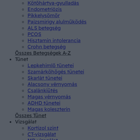
Kötőhártya-gyulladás
Endometriózis
Pikkelysömör
Pajzsmirigy alulműködés
ALS betegség
PCOS
Hisztamin intolerancia
Crohn betegség
Összes Betegségek A-Z
Tünet
Lepkehimlő tünetei
Szamárköhögés tünetei
Skarlát tünetei
Alacsony vérnyomás
Csalánkiütés
Magas vérnyomás
ADHD tünetei
Magas koleszterin
Összes Tünet
Vizsgálat
Kortizol szint
CT-vizsgálat