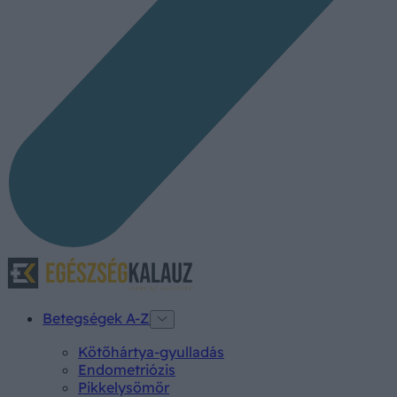
Betegségek A-Z
Kötőhártya-gyulladás
Endometriózis
Pikkelysömör