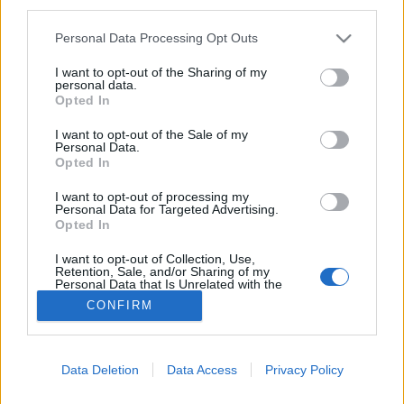
third parties.
Afta
Please note that this website/app uses one or more Google
Personal Data Processing Opt Outs
services and may gather and store information including but
not limited to your visit or usage behaviour. You may click to
I want to opt-out of the Sharing of my
personal data.
grant or deny consent to Google and its third-party tags to
Opted In
use your data for below specified purposes in below Google
consent section.
I want to opt-out of the Sale of my
Personal Data.
Opted In
I want to opt-out of processing my
Personal Data for Targeted Advertising.
Opted In
I want to opt-out of Collection, Use,
Retention, Sale, and/or Sharing of my
Personal Data that Is Unrelated with the
Purposes for which it was collected.
CONFIRM
Opted Out
Google consents
Data Deletion
Data Access
Privacy Policy
I want to allow Google to enable storage
related to advertising like cookies on web or