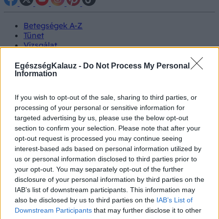
Betegségek A-Z
Tünet
Vizsgálat
Kezelés
Életmódváltás
EgészségKalauz -
Do Not Process My Personal
Kutatás
Information
Prevenció
Hírek
If you wish to opt-out of the sale, sharing to third parties, or
Videók
processing of your personal or sensitive information for
Kisállatok egészsége
targeted advertising by us, please use the below opt-out
section to confirm your selection. Please note that after your
#allergia
#influenza
#cukorbetegség
opt-out request is processed you may continue seeing
#orvosmeteorológia
#vérnyomás
#stroke
#rákbetegség
interest-based ads based on personal information utilized by
#pajzsmirigy
#reflux
#ekcéma
#herpesz
us or personal information disclosed to third parties prior to
Regisztráció
your opt-out. You may separately opt-out of the further
disclosure of your personal information by third parties on the
IAB’s list of downstream participants. This information may
also be disclosed by us to third parties on the
IAB’s List of
Downstream Participants
that may further disclose it to other
Afta