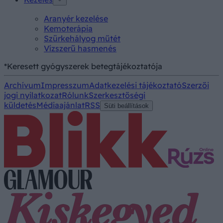
Aranyér kezelése
Kemoterápia
Szürkehályog műtét
Vízszerű hasmenés
*Keresett gyógyszerek betegtájékoztatója
Archívum
Impresszum
Adatkezelési tájékoztató
Szerzői
jogi nyilatkozat
Rólunk
Szerkesztőségi
küldetés
Médiaajánlat
RSS
Süti beállítások