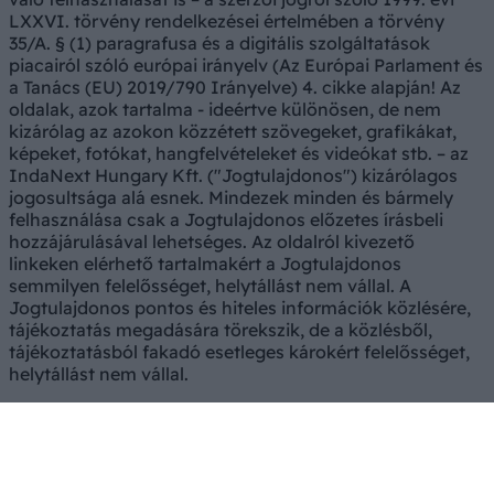
LXXVI. törvény rendelkezései értelmében a törvény
35/A. § (1) paragrafusa és a digitális szolgáltatások
piacairól szóló európai irányelv (Az Európai Parlament és
a Tanács (EU) 2019/790 Irányelve) 4. cikke alapján! Az
oldalak, azok tartalma - ideértve különösen, de nem
kizárólag az azokon közzétett szövegeket, grafikákat,
képeket, fotókat, hangfelvételeket és videókat stb. – az
IndaNext Hungary Kft. ("Jogtulajdonos") kizárólagos
jogosultsága alá esnek. Mindezek minden és bármely
felhasználása csak a Jogtulajdonos előzetes írásbeli
hozzájárulásával lehetséges. Az oldalról kivezető
linkeken elérhető tartalmakért a Jogtulajdonos
semmilyen felelősséget, helytállást nem vállal. A
Jogtulajdonos pontos és hiteles információk közlésére,
tájékoztatás megadására törekszik, de a közlésből,
tájékoztatásból fakadó esetleges károkért felelősséget,
helytállást nem vállal.