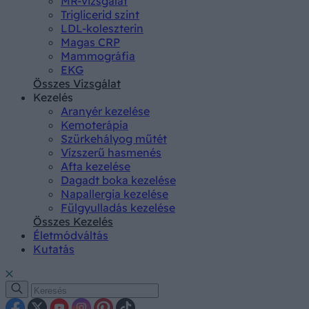
MR-vizsgálat
Triglicerid szint
LDL-koleszterin
Magas CRP
Mammográfia
EKG
Összes Vizsgálat
Kezelés
Aranyér kezelése
Kemoterápia
Szürkehályog műtét
Vízszerű hasmenés
Afta kezelése
Dagadt boka kezelése
Napallergia kezelése
Fülgyulladás kezelése
Összes Kezelés
Életmódváltás
Kutatás