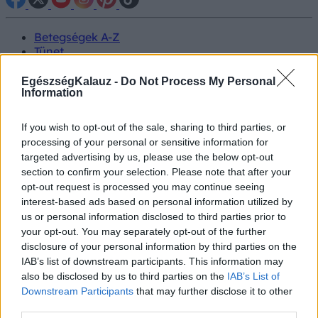
Betegségek A-Z
Tünet
Vizsgálat
Kezelés
EgészségKalauz -
Do Not Process My Personal
Életmódváltás
Information
Kutatás
Prevenció
If you wish to opt-out of the sale, sharing to third parties, or
Hírek
processing of your personal or sensitive information for
Videók
targeted advertising by us, please use the below opt-out
Kisállatok egészsége
section to confirm your selection. Please note that after your
opt-out request is processed you may continue seeing
#allergia
#influenza
#cukorbetegség
interest-based ads based on personal information utilized by
#orvosmeteorológia
#vérnyomás
#stroke
#rákbetegség
us or personal information disclosed to third parties prior to
#pajzsmirigy
#reflux
#ekcéma
#herpesz
your opt-out. You may separately opt-out of the further
Regisztráció
disclosure of your personal information by third parties on the
IAB’s list of downstream participants. This information may
also be disclosed by us to third parties on the
IAB’s List of
Downstream Participants
that may further disclose it to other
third parties.
Ágyi poloska