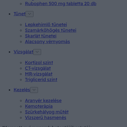
Rubophen 500 mg tabletta 20 db
Tünet
Lepkehimlő tünetei
Szamárköhögés tünetei
Skarlát tünetei
Alacsony vérnyomás
Vizsgálat
Kortizol szint
CT-vizsgálat
MR-vizsgálat
Triglicerid szint
Kezelés
Aranyér kezelése
Kemoterápia
Szürkehályog műtét
Vízszerű hasmenés