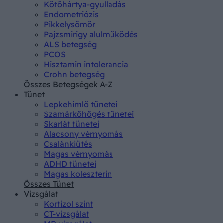
Kötőhártya-gyulladás
Endometriózis
Pikkelysömör
Pajzsmirigy alulműködés
ALS betegség
PCOS
Hisztamin intolerancia
Crohn betegség
Összes Betegségek A-Z
Tünet
Lepkehimlő tünetei
Szamárköhögés tünetei
Skarlát tünetei
Alacsony vérnyomás
Csalánkiütés
Magas vérnyomás
ADHD tünetei
Magas koleszterin
Összes Tünet
Vizsgálat
Kortizol szint
CT-vizsgálat