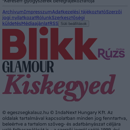
*Keresett gyógyszerek betegtájékoztatója
Archívum
Impresszum
Adatkezelési tájékoztató
Szerzői
jogi nyilatkozat
Rólunk
Szerkesztőségi
küldetés
Médiaajánlat
RSS
Süti beállítások
© egeszsegkalauz.hu © IndaNext Hungary Kft. Az
oldalak tartalmával kapcsolatban minden jog fenntartva,
beleértve a tartalom szöveg- és adatbányászat céljára
való felhasználását is – a szerzői jogról szóló 1999. évi