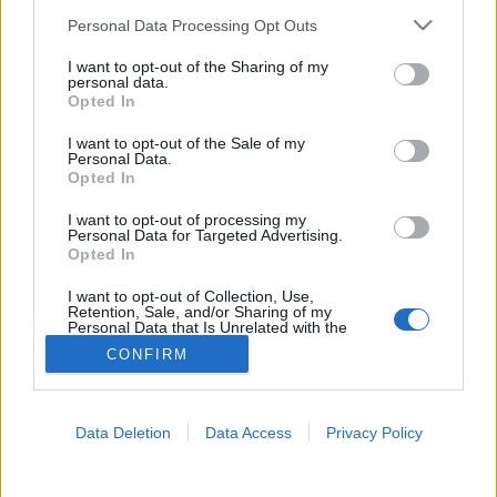
Please note that this website/app uses one or more Google
Personal Data Processing Opt Outs
Ágyi poloska
services and may gather and store information including but
not limited to your visit or usage behaviour. You may click to
I want to opt-out of the Sharing of my
personal data.
grant or deny consent to Google and its third-party tags to
Opted In
use your data for below specified purposes in below Google
consent section.
I want to opt-out of the Sale of my
Personal Data.
Opted In
I want to opt-out of processing my
Personal Data for Targeted Advertising.
Opted In
I want to opt-out of Collection, Use,
Retention, Sale, and/or Sharing of my
Personal Data that Is Unrelated with the
Purposes for which it was collected.
CONFIRM
Opted Out
Google consents
Data Deletion
Data Access
Privacy Policy
I want to allow Google to enable storage
related to advertising like cookies on web or
device identifiers in apps.