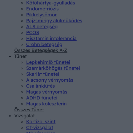
Kötőhártya-gyulladás
Endometriózis
Pikkelysömör
Pajzsmirigy alulműködés
ALS betegség
PCOS
Hisztamin intolerancia
Crohn betegség
Összes Betegségek A-Z
Tünet
Lepkehimlő tünetei
Szamárköhögés tünetei
Skarlát tünetei
Alacsony vérnyomás
Csalánkiütés
Magas vérnyomás
ADHD tünetei
Magas koleszterin
Összes Tünet
Vizsgálat
Kortizol szint
CT-vizsgálat