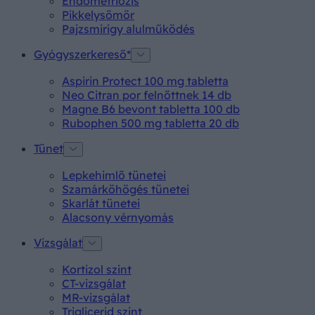
Endometriózis
Pikkelysömör
Pajzsmirigy alulműködés
Gyógyszerkereső*
Aspirin Protect 100 mg tabletta
Neo Citran por felnőttnek 14 db
Magne B6 bevont tabletta 100 db
Rubophen 500 mg tabletta 20 db
Tünet
Lepkehimlő tünetei
Szamárköhögés tünetei
Skarlát tünetei
Alacsony vérnyomás
Vizsgálat
Kortizol szint
CT-vizsgálat
MR-vizsgálat
Triglicerid szint