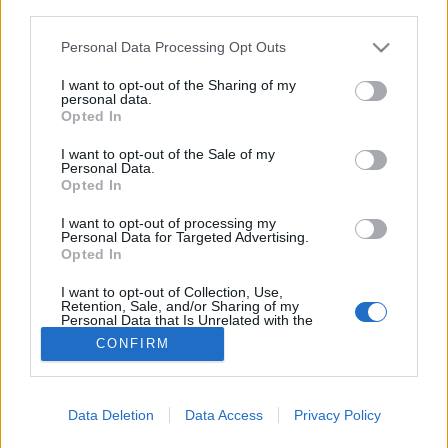
third parties.
Akne
Please note that this website/app uses one or more Google
Personal Data Processing Opt Outs
services and may gather and store information including but
not limited to your visit or usage behaviour. You may click to
I want to opt-out of the Sharing of my
personal data.
grant or deny consent to Google and its third-party tags to
Opted In
use your data for below specified purposes in below Google
consent section.
I want to opt-out of the Sale of my
Personal Data.
Opted In
I want to opt-out of processing my
Personal Data for Targeted Advertising.
Opted In
I want to opt-out of Collection, Use,
Retention, Sale, and/or Sharing of my
Personal Data that Is Unrelated with the
Purposes for which it was collected.
CONFIRM
Opted Out
Google consents
Data Deletion
Data Access
Privacy Policy
I want to allow Google to enable storage