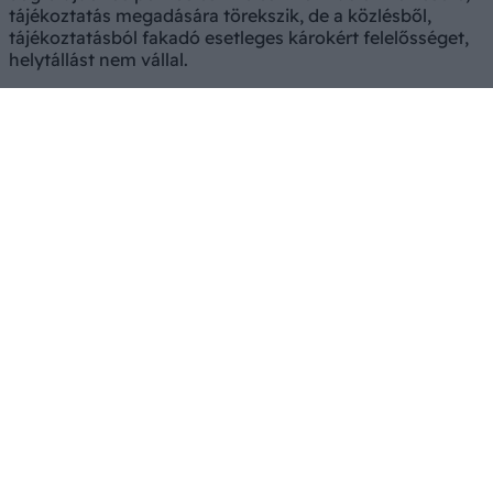
tájékoztatás megadására törekszik, de a közlésből,
tájékoztatásból fakadó esetleges károkért felelősséget,
helytállást nem vállal.