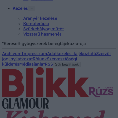
Kezelés
Aranyér kezelése
Kemoterápia
Szürkehályog műtét
Vízszerű hasmenés
*Keresett gyógyszerek betegtájékoztatója
Archívum
Impresszum
Adatkezelési tájékoztató
Szerzői
jogi nyilatkozat
Rólunk
Szerkesztőségi
küldetés
Médiaajánlat
RSS
Süti beállítások