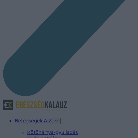
Betegségek A-Z
Kötőhártya-gyulladás