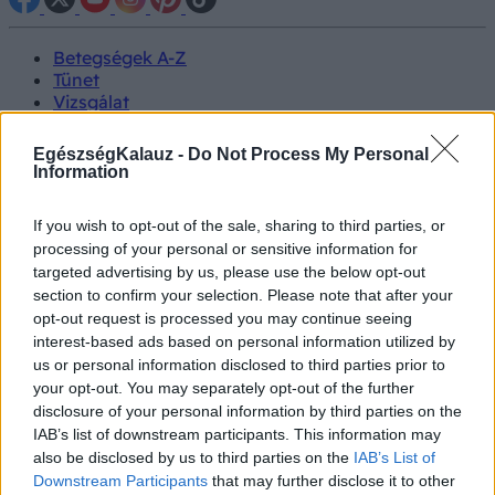
Betegségek A-Z
Tünet
Vizsgálat
Kezelés
Életmódváltás
EgészségKalauz -
Do Not Process My Personal
Kutatás
Information
Prevenció
Hírek
If you wish to opt-out of the sale, sharing to third parties, or
Videók
processing of your personal or sensitive information for
Kisállatok egészsége
targeted advertising by us, please use the below opt-out
section to confirm your selection. Please note that after your
#allergia
#influenza
#cukorbetegség
opt-out request is processed you may continue seeing
#orvosmeteorológia
#vérnyomás
#stroke
#rákbetegség
interest-based ads based on personal information utilized by
#pajzsmirigy
#reflux
#ekcéma
#herpesz
us or personal information disclosed to third parties prior to
Regisztráció
your opt-out. You may separately opt-out of the further
disclosure of your personal information by third parties on the
IAB’s list of downstream participants. This information may
also be disclosed by us to third parties on the
IAB’s List of
Downstream Participants
that may further disclose it to other
Akne