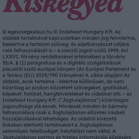
© egeszsegkalauz.hu © IndaNext Hungary Kft. Az
oldalak tartalmával kapcsolatban minden jog fenntartva,
beleértve a tartalom szöveg- és adatbányászat céljára
való felhasználását is – a szerzői jogról szóló 1999. évi
LXXVI. törvény rendelkezései értelmében a törvény
35/A. § (1) paragrafusa és a digitális szolgáltatások
piacairól szóló európai irányelv (Az Európai Parlament és
a Tanács (EU) 2019/790 Irányelve) 4. cikke alapján! Az
oldalak, azok tartalma - ideértve különösen, de nem
kizárólag az azokon közzétett szövegeket, grafikákat,
képeket, fotókat, hangfelvételeket és videókat stb. – az
IndaNext Hungary Kft. ("Jogtulajdonos") kizárólagos
jogosultsága alá esnek. Mindezek minden és bármely
felhasználása csak a Jogtulajdonos előzetes írásbeli
hozzájárulásával lehetséges. Az oldalról kivezető
linkeken elérhető tartalmakért a Jogtulajdonos
semmilyen felelősséget, helytállást nem vállal. A
Jogtulajdonos pontos és hiteles információk közlésére,