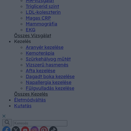
MR-vizsgálat
Triglicerid szint
LDL-koleszterin
Magas CRP
Mammográfia
EKG
Összes Vizsgálat
Kezelés
Aranyér kezelése
Kemoterápia
Szürkehályog műtét
Vízszerű hasmenés
Afta kezelése
Dagadt boka kezelése
Napallergia kezelése
Fülgyulladás kezelése
Összes Kezelés
Életmódváltás
Kutatás