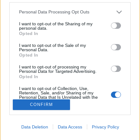
Állkapocsfájdalom
Please note that this website/app uses one or more Google
Personal Data Processing Opt Outs
services and may gather and store information including but
not limited to your visit or usage behaviour. You may click to
I want to opt-out of the Sharing of my
personal data.
grant or deny consent to Google and its third-party tags to
Opted In
use your data for below specified purposes in below Google
consent section.
I want to opt-out of the Sale of my
Personal Data.
Opted In
I want to opt-out of processing my
Personal Data for Targeted Advertising.
Opted In
I want to opt-out of Collection, Use,
Retention, Sale, and/or Sharing of my
Personal Data that Is Unrelated with the
Purposes for which it was collected.
CONFIRM
Opted Out
Google consents
Data Deletion
Data Access
Privacy Policy
I want to allow Google to enable storage
related to advertising like cookies on web or