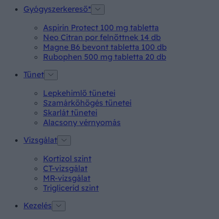
Gyógyszerkereső*
Aspirin Protect 100 mg tabletta
Neo Citran por felnőttnek 14 db
Magne B6 bevont tabletta 100 db
Rubophen 500 mg tabletta 20 db
Tünet
Lepkehimlő tünetei
Szamárköhögés tünetei
Skarlát tünetei
Alacsony vérnyomás
Vizsgálat
Kortizol szint
CT-vizsgálat
MR-vizsgálat
Triglicerid szint
Kezelés