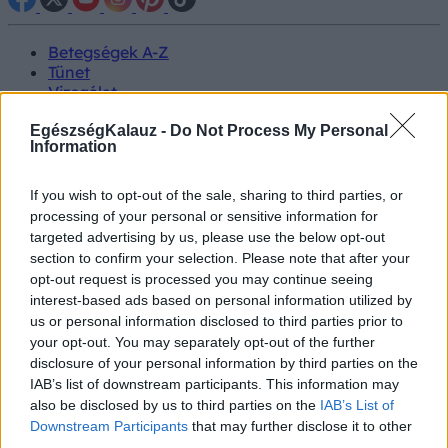
Betegségek A-Z
Tünet
Vizsgálat
Kezelés
Életmódváltás
EgészségKalauz -
Do Not Process My Personal
Information
Kutatás
Prevenció
Hírek
If you wish to opt-out of the sale, sharing to third parties, or
Videók
processing of your personal or sensitive information for
Kisállatok egészsége
targeted advertising by us, please use the below opt-out
section to confirm your selection. Please note that after your
#allergia
#influenza
#cukorbetegség
opt-out request is processed you may continue seeing
#orvosmeteorológia
#vérnyomás
#stroke
#rákbetegség
interest-based ads based on personal information utilized by
#pajzsmirigy
#reflux
#ekcéma
#herpesz
us or personal information disclosed to third parties prior to
Regisztráció
your opt-out. You may separately opt-out of the further
disclosure of your personal information by third parties on the
IAB’s list of downstream participants. This information may
also be disclosed by us to third parties on the
IAB’s List of
Downstream Participants
that may further disclose it to other
Állkapocsfájdalom
third parties.