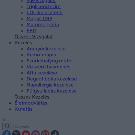
MR-vizsgálat
Triglicerid szint
LDL-koleszterin
Magas CRP
Mammográfia
EKG
Összes Vizsgálat
Kezelés
Aranyér kezelése
Kemoterápia
Szürkehályog műtét
Vízszerű hasmenés
Afta kezelése
Dagadt boka kezelése
Napallergia kezelése
Fülgyulladás kezelése
Összes Kezelés
Életmódváltás
Kutatás