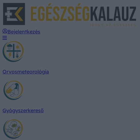
E
Bejelentkezés
Orvosmeteorológia
Gyógyszerkereső