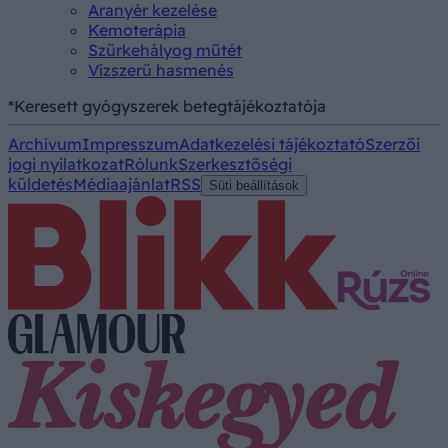
Aranyér kezelése
Kemoterápia
Szürkehályog műtét
Vízszerű hasmenés
*Keresett gyógyszerek betegtájékoztatója
Archívum
Impresszum
Adatkezelési tájékoztató
Szerzői
jogi nyilatkozat
Rólunk
Szerkesztőségi
küldetés
Médiaajánlat
RSS
Süti beállítások