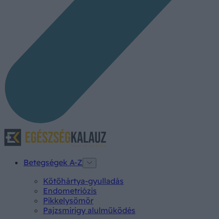
Betegségek A-Z
Kötőhártya-gyulladás
Endometriózis
Pikkelysömör
Pajzsmirigy alulműködés