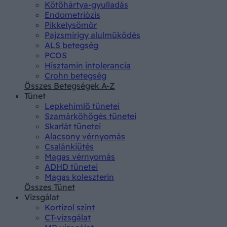
Kötőhártya-gyulladás
Endometriózis
Pikkelysömör
Pajzsmirigy alulműködés
ALS betegség
PCOS
Hisztamin intolerancia
Crohn betegség
Összes Betegségek A-Z
Tünet
Lepkehimlő tünetei
Szamárköhögés tünetei
Skarlát tünetei
Alacsony vérnyomás
Csalánkiütés
Magas vérnyomás
ADHD tünetei
Magas koleszterin
Összes Tünet
Vizsgálat
Kortizol szint
CT-vizsgálat