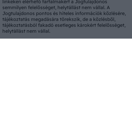
linkeken elérhető tartalmakért a Jogtulajdonos
semmilyen felelősséget, helytállást nem vállal. A
Jogtulajdonos pontos és hiteles információk közlésére,
tájékoztatás megadására törekszik, de a közlésből,
tájékoztatásból fakadó esetleges károkért felelősséget,
helytállást nem vállal.