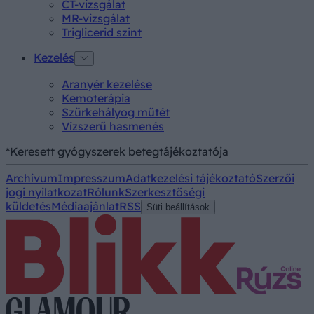
CT-vizsgálat
MR-vizsgálat
Triglicerid szint
Kezelés
Aranyér kezelése
Kemoterápia
Szürkehályog műtét
Vízszerű hasmenés
*Keresett gyógyszerek betegtájékoztatója
Archívum
Impresszum
Adatkezelési tájékoztató
Szerzői
jogi nyilatkozat
Rólunk
Szerkesztőségi
küldetés
Médiaajánlat
RSS
Süti beállítások