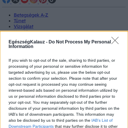
Betegségek A-Z
Tünet
Vizsgálat
Kezelés
Életmódváltás
EgészségKalauz -
Do Not Process My Personal
Kutatás
Information
Prevenció
Hírek
Videók
If you wish to opt-out of the sale, sharing to third parties, or
Kisállatok egészsége
processing of your personal or sensitive information for
targeted advertising by us, please use the below opt-out
section to confirm your selection. Please note that after your
#allergia
#influenza
#cukorbetegség
opt-out request is processed you may continue seeing
#orvosmeteorológia
#vérnyomás
#stroke
#rákbetegség
#pajzsmirigy
#reflux
#ekcéma
#herpesz
interest-based ads based on personal information utilized by
Regisztráció
us or personal information disclosed to third parties prior to
your opt-out. You may separately opt-out of the further
disclosure of your personal information by third parties on the
IAB’s list of downstream participants. This information may
also be disclosed by us to third parties on the
IAB’s List of
Általános egészségügyi téma
Downstream Participants
that may further disclose it to other