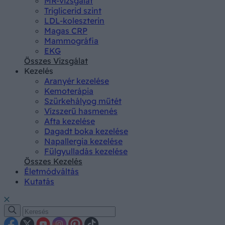
MR-vizsgálat
Triglicerid szint
LDL-koleszterin
Magas CRP
Mammográfia
EKG
Összes Vizsgálat
Kezelés
Aranyér kezelése
Kemoterápia
Szürkehályog műtét
Vízszerű hasmenés
Afta kezelése
Dagadt boka kezelése
Napallergia kezelése
Fülgyulladás kezelése
Összes Kezelés
Életmódváltás
Kutatás