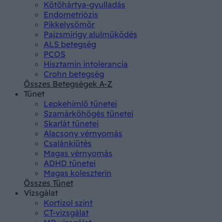
Kötőhártya-gyulladás
Endometriózis
Pikkelysömör
Pajzsmirigy alulműködés
ALS betegség
PCOS
Hisztamin intolerancia
Crohn betegség
Összes Betegségek A-Z
Tünet
Lepkehimlő tünetei
Szamárköhögés tünetei
Skarlát tünetei
Alacsony vérnyomás
Csalánkiütés
Magas vérnyomás
ADHD tünetei
Magas koleszterin
Összes Tünet
Vizsgálat
Kortizol szint
CT-vizsgálat