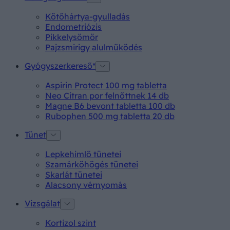
Kötőhártya-gyulladás
Endometriózis
Pikkelysömör
Pajzsmirigy alulműködés
Gyógyszerkereső*
Aspirin Protect 100 mg tabletta
Neo Citran por felnőttnek 14 db
Magne B6 bevont tabletta 100 db
Rubophen 500 mg tabletta 20 db
Tünet
Lepkehimlő tünetei
Szamárköhögés tünetei
Skarlát tünetei
Alacsony vérnyomás
Vizsgálat
Kortizol szint