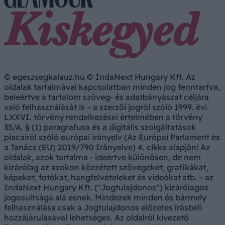
© egeszsegkalauz.hu © IndaNext Hungary Kft. Az
oldalak tartalmával kapcsolatban minden jog fenntartva,
beleértve a tartalom szöveg- és adatbányászat céljára
való felhasználását is – a szerzői jogról szóló 1999. évi
LXXVI. törvény rendelkezései értelmében a törvény
35/A. § (1) paragrafusa és a digitális szolgáltatások
piacairól szóló európai irányelv (Az Európai Parlament és
a Tanács (EU) 2019/790 Irányelve) 4. cikke alapján! Az
oldalak, azok tartalma - ideértve különösen, de nem
kizárólag az azokon közzétett szövegeket, grafikákat,
képeket, fotókat, hangfelvételeket és videókat stb. – az
IndaNext Hungary Kft. ("Jogtulajdonos") kizárólagos
jogosultsága alá esnek. Mindezek minden és bármely
felhasználása csak a Jogtulajdonos előzetes írásbeli
hozzájárulásával lehetséges. Az oldalról kivezető