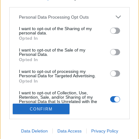
third parties.
Általános egészségügyi
Please note that this website/app uses one or more Google
Personal Data Processing Opt Outs
services and may gather and store information including but
téma
not limited to your visit or usage behaviour. You may click to
I want to opt-out of the Sharing of my
personal data.
grant or deny consent to Google and its third-party tags to
Opted In
use your data for below specified purposes in below Google
consent section.
I want to opt-out of the Sale of my
Personal Data.
Opted In
I want to opt-out of processing my
Personal Data for Targeted Advertising.
Opted In
I want to opt-out of Collection, Use,
Retention, Sale, and/or Sharing of my
Personal Data that Is Unrelated with the
Purposes for which it was collected.
CONFIRM
Opted Out
Google consents
Data Deletion
Data Access
Privacy Policy
I want to allow Google to enable storage