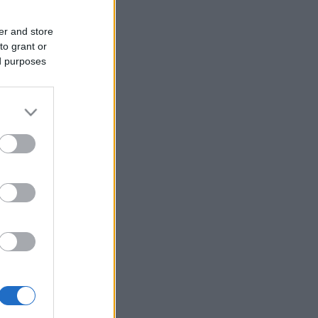
er and store
to grant or
ed purposes