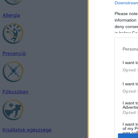
Downstream 
Please note
Allergia
information 
deny consent
in below Go
Persona
Prevenció
I want t
Opted 
I want t
Fókuszban
Opted 
I want 
Advertis
Opted 
I want t
of my P
Kisállatok egészsége
was col