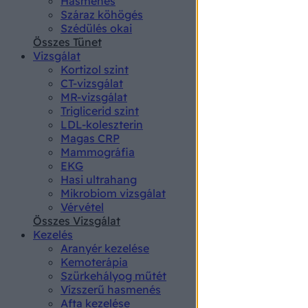
Hasmenés
authenti
Száraz köhögés
Szédülés okai
Összes Tünet
Vizsgálat
Kortizol szint
CT-vizsgálat
MR-vizsgálat
Triglicerid szint
LDL-koleszterin
Magas CRP
Mammográfia
EKG
Hasi ultrahang
Mikrobiom vizsgálat
Vérvétel
Összes Vizsgálat
Kezelés
Aranyér kezelése
Kemoterápia
Szürkehályog műtét
Vízszerű hasmenés
Afta kezelése