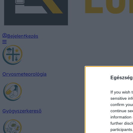
Bejelentkezés
Orvosmeteorológia
Egészség
If you wish 
sensitive in
confirm you
Gyógyszerkereső
continue se
information 
further disc
participants