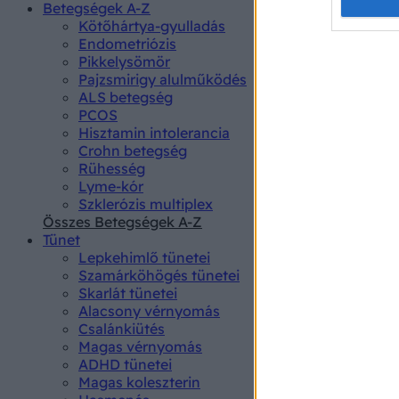
Opted 
Betegségek A-Z
Kötőhártya-gyulladás
Endometriózis
Google 
Pikkelysömör
Pajzsmirigy alulműködés
I want t
ALS betegség
web or d
PCOS
Hisztamin intolerancia
I want t
Crohn betegség
purpose
Rühesség
Lyme-kór
I want 
Szklerózis multiplex
Összes Betegségek A-Z
I want t
Tünet
web or d
Lepkehimlő tünetei
Szamárköhögés tünetei
I want t
Skarlát tünetei
or app.
Alacsony vérnyomás
Csalánkiütés
I want t
Magas vérnyomás
ADHD tünetei
Magas koleszterin
I want t