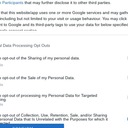
Participants
that may further disclose it to other third parties.
 that this website/app uses one or more Google services and may gath
including but not limited to your visit or usage behaviour. You may click 
 to Google and its third-party tags to use your data for below specifi
ogle consent section.
l Data Processing Opt Outs
o opt-out of the Sharing of my personal data.
In
o opt-out of the Sale of my Personal Data.
In
to opt-out of processing my Personal Data for Targeted
ing.
In
o opt-out of Collection, Use, Retention, Sale, and/or Sharing
ersonal Data that Is Unrelated with the Purposes for which it
lected.