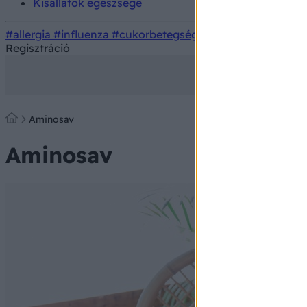
Kisállatok egészsége
#allergia
#influenza
#cukorbetegség
#orvosmeteorológi
Regisztráció
Aminosav
Aminosav