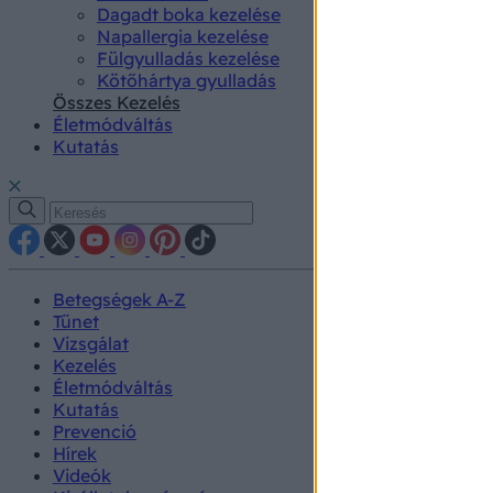
Dagadt boka kezelése
Napallergia kezelése
Fülgyulladás kezelése
Kötőhártya gyulladás
Összes Kezelés
Életmódváltás
Kutatás
Betegségek A-Z
Tünet
Vizsgálat
Kezelés
Életmódváltás
Kutatás
Prevenció
Hírek
Videók