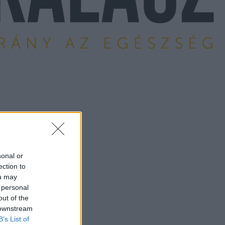
sonal or
ection to
ou may
 personal
out of the
 downstream
B’s List of