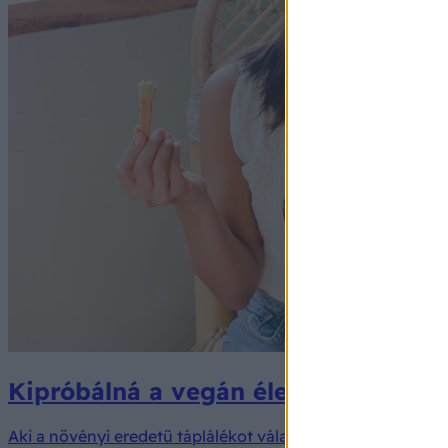
Kipróbálná a vegán életmódot? Eze
Aki a növényi eredetű táplálékot választja, annak több dolog