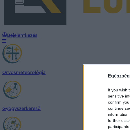
Bejelentkezés
Orvosmeteorológia
Egészség
If you wish 
sensitive in
confirm you
Gyógyszerkereső
continue se
information 
further disc
participants