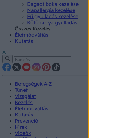
Dagadt boka kezelése
Napallergia kezelése
Fülgyulladás kezelése
Kötőhártya gyulladás
Összes Kezelés
Életmódváltás
Kutatás
Betegségek A-Z
Tünet
Vizsgálat
Kezelés
Életmódváltás
Kutatás
Prevenció
Hírek
Videók