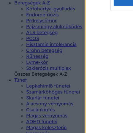
Opted 
Betegségek A-Z
Kötőhártya-gyulladás
Endometriózis
Google 
Pikkelysömör
Pajzsmirigy alulműködés
I want t
ALS betegség
web or d
PCOS
Hisztamin intolerancia
I want t
Crohn betegség
purpose
Rühesség
Lyme-kór
I want 
Szklerózis multiplex
Összes Betegségek A-Z
I want t
Tünet
web or d
Lepkehimlő tünetei
Szamárköhögés tünetei
I want t
Skarlát tünetei
or app.
Alacsony vérnyomás
Csalánkiütés
I want t
Magas vérnyomás
ADHD tünetei
Magas koleszterin
I want t