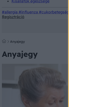
Kisállatok egészsége
#allergia
#influenza
#cukorbetegség
#orvosmeteorológi
Regisztráció
Anyajegy
Anyajegy