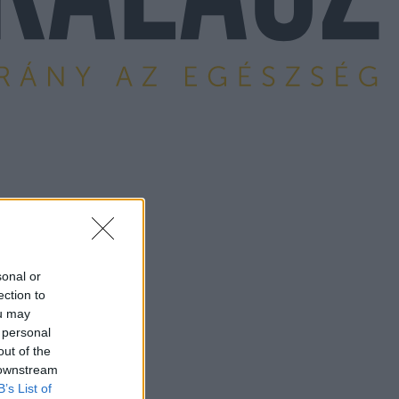
sonal or
ection to
ou may
 personal
out of the
 downstream
B’s List of