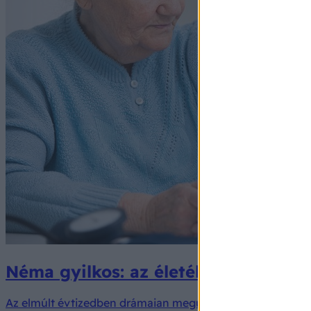
Néma gyilkos: az életébe kerülhet, 
Az elmúlt évtizedben drámaian megugrott a bőr daganatos