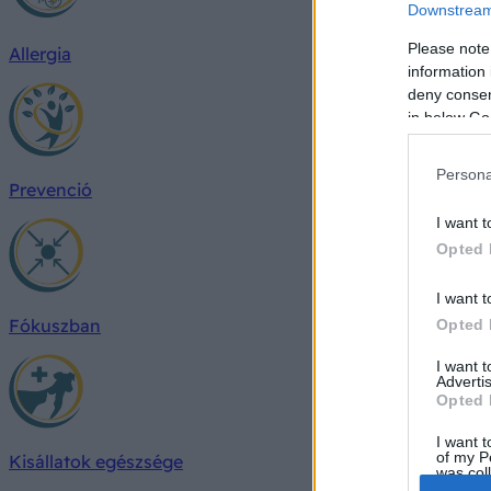
Downstream 
Please note
Allergia
information 
deny consent
in below Go
Persona
Prevenció
I want t
Opted 
I want t
Fókuszban
Opted 
I want 
Advertis
Opted 
I want t
of my P
Kisállatok egészsége
was col