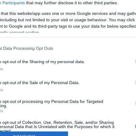
Participants
that may further disclose it to other third parties.
 that this website/app uses one or more Google services and may gath
including but not limited to your visit or usage behaviour. You may click 
 to Google and its third-party tags to use your data for below specifi
ogle consent section.
l Data Processing Opt Outs
o opt-out of the Sharing of my personal data.
In
o opt-out of the Sale of my Personal Data.
In
to opt-out of processing my Personal Data for Targeted
ing.
In
o opt-out of Collection, Use, Retention, Sale, and/or Sharing
ersonal Data that Is Unrelated with the Purposes for which it
lected.