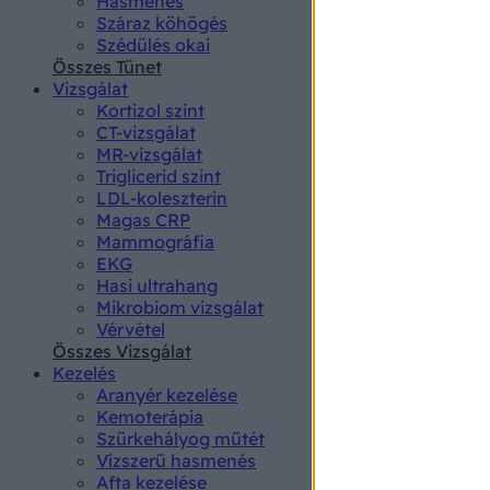
Hasmenés
authenti
Száraz köhögés
Szédülés okai
Összes Tünet
Vizsgálat
Kortizol szint
CT-vizsgálat
MR-vizsgálat
Triglicerid szint
LDL-koleszterin
Magas CRP
Mammográfia
EKG
Hasi ultrahang
Mikrobiom vizsgálat
Vérvétel
Összes Vizsgálat
Kezelés
Aranyér kezelése
Kemoterápia
Szürkehályog műtét
Vízszerű hasmenés
Afta kezelése