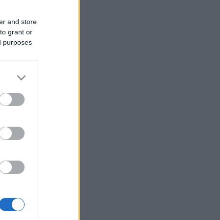
er and store
to grant or
ed purposes