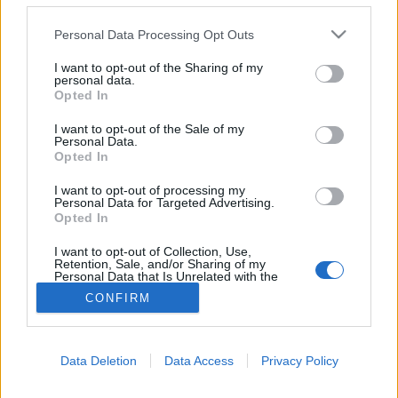
Anyajegy
Please note that this website/app uses one or more Google
Personal Data Processing Opt Outs
services and may gather and store information including but
not limited to your visit or usage behaviour. You may click to
I want to opt-out of the Sharing of my
personal data.
grant or deny consent to Google and its third-party tags to
Opted In
use your data for below specified purposes in below Google
consent section.
I want to opt-out of the Sale of my
Personal Data.
Opted In
I want to opt-out of processing my
Personal Data for Targeted Advertising.
Opted In
I want to opt-out of Collection, Use,
Retention, Sale, and/or Sharing of my
Personal Data that Is Unrelated with the
Purposes for which it was collected.
CONFIRM
Opted Out
Google consents
Data Deletion
Data Access
Privacy Policy
I want to allow Google to enable storage
related to advertising like cookies on web or