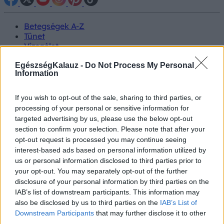
Betegségek A-Z
Tünet
Vizsgálat
Kezelés
Életmódváltás
EgészségKalauz -
Do Not Process My Personal
Information
Kutatás
Prevenció
Hírek
If you wish to opt-out of the sale, sharing to third parties, or
Videók
processing of your personal or sensitive information for
Kisállatok egészsége
targeted advertising by us, please use the below opt-out
section to confirm your selection. Please note that after your
#allergia
#influenza
#cukorbetegség
opt-out request is processed you may continue seeing
#orvosmeteorológia
#vérnyomás
#stroke
#rákbetegség
interest-based ads based on personal information utilized by
#pajzsmirigy
#reflux
#ekcéma
#herpesz
us or personal information disclosed to third parties prior to
Regisztráció
your opt-out. You may separately opt-out of the further
disclosure of your personal information by third parties on the
IAB’s list of downstream participants. This information may
also be disclosed by us to third parties on the
IAB’s List of
Downstream Participants
that may further disclose it to other
Anyajegy
third parties.