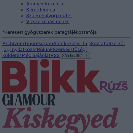
Aranyér kezelése
Kemoterápia
Szürkehályog műtét
Vízszerű hasmenés
*Keresett gyógyszerek betegtájékoztatója
Archívum
Impresszum
Adatkezelési tájékoztató
Szerzői
jogi nyilatkozat
Rólunk
Szerkesztőségi
küldetés
Médiaajánlat
RSS
Süti beállítások