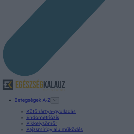
Betegségek A-Z
Kötőhártya-gyulladás
Endometriózis
Pikkelysömör
Pajzsmirigy alulműködés