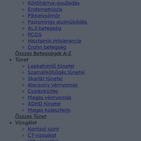
Kötőhártya-gyulladás
Endometriózis
Pikkelysömör
Pajzsmirigy alulműködés
ALS betegség
PCOS
Hisztamin intolerancia
Crohn betegség
Összes Betegségek A-Z
Tünet
Lepkehimlő tünetei
Szamárköhögés tünetei
Skarlát tünetei
Alacsony vérnyomás
Csalánkiütés
Magas vérnyomás
ADHD tünetei
Magas koleszterin
Összes Tünet
Vizsgálat
Kortizol szint
CT-vizsgálat