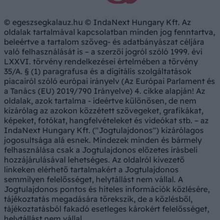
© egeszsegkalauz.hu © IndaNext Hungary Kft. Az
oldalak tartalmával kapcsolatban minden jog fenntartva,
beleértve a tartalom szöveg- és adatbányászat céljára
való felhasználását is – a szerzői jogról szóló 1999. évi
LXXVI. törvény rendelkezései értelmében a törvény
35/A. § (1) paragrafusa és a digitális szolgáltatások
piacairól szóló európai irányelv (Az Európai Parlament és
a Tanács (EU) 2019/790 Irányelve) 4. cikke alapján! Az
oldalak, azok tartalma - ideértve különösen, de nem
kizárólag az azokon közzétett szövegeket, grafikákat,
képeket, fotókat, hangfelvételeket és videókat stb. – az
IndaNext Hungary Kft. ("Jogtulajdonos") kizárólagos
jogosultsága alá esnek. Mindezek minden és bármely
felhasználása csak a Jogtulajdonos előzetes írásbeli
hozzájárulásával lehetséges. Az oldalról kivezető
linkeken elérhető tartalmakért a Jogtulajdonos
semmilyen felelősséget, helytállást nem vállal. A
Jogtulajdonos pontos és hiteles információk közlésére,
tájékoztatás megadására törekszik, de a közlésből,
tájékoztatásból fakadó esetleges károkért felelősséget,
helytállást nem vállal.