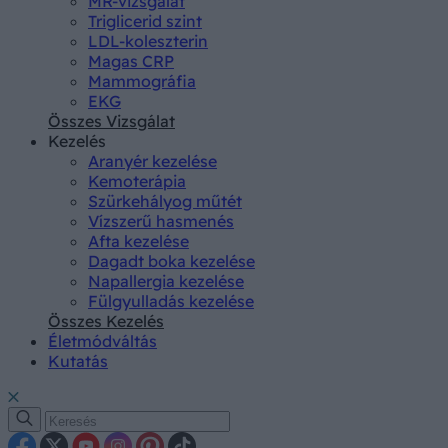
MR-vizsgálat
Triglicerid szint
LDL-koleszterin
Magas CRP
Mammográfia
EKG
Összes Vizsgálat
Kezelés
Aranyér kezelése
Kemoterápia
Szürkehályog műtét
Vízszerű hasmenés
Afta kezelése
Dagadt boka kezelése
Napallergia kezelése
Fülgyulladás kezelése
Összes Kezelés
Életmódváltás
Kutatás