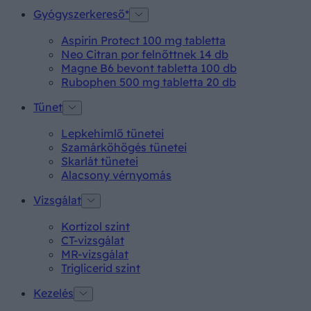
Gyógyszerkereső*
Aspirin Protect 100 mg tabletta
Neo Citran por felnőttnek 14 db
Magne B6 bevont tabletta 100 db
Rubophen 500 mg tabletta 20 db
Tünet
Lepkehimlő tünetei
Szamárköhögés tünetei
Skarlát tünetei
Alacsony vérnyomás
Vizsgálat
Kortizol szint
CT-vizsgálat
MR-vizsgálat
Triglicerid szint
Kezelés