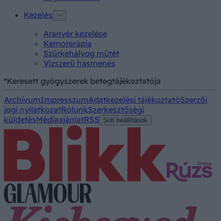
Kezelés
Aranyér kezelése
Kemoterápia
Szürkehályog műtét
Vízszerű hasmenés
*Keresett gyógyszerek betegtájékoztatója
Archívum
Impresszum
Adatkezelési tájékoztató
Szerzői
jogi nyilatkozat
Rólunk
Szerkesztőségi
küldetés
Médiaajánlat
RSS
Süti beállítások