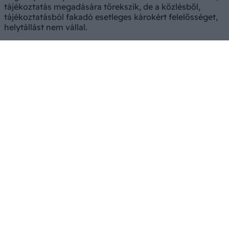
tájékoztatás megadására törekszik, de a közlésből,
tájékoztatásból fakadó esetleges károkért felelősséget,
helytállást nem vállal.