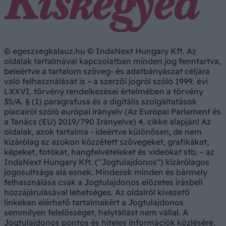
© egeszsegkalauz.hu © IndaNext Hungary Kft. Az
oldalak tartalmával kapcsolatban minden jog fenntartva,
beleértve a tartalom szöveg- és adatbányászat céljára
való felhasználását is – a szerzői jogról szóló 1999. évi
LXXVI. törvény rendelkezései értelmében a törvény
35/A. § (1) paragrafusa és a digitális szolgáltatások
piacairól szóló európai irányelv (Az Európai Parlament és
a Tanács (EU) 2019/790 Irányelve) 4. cikke alapján! Az
oldalak, azok tartalma - ideértve különösen, de nem
kizárólag az azokon közzétett szövegeket, grafikákat,
képeket, fotókat, hangfelvételeket és videókat stb. – az
IndaNext Hungary Kft. ("Jogtulajdonos") kizárólagos
jogosultsága alá esnek. Mindezek minden és bármely
felhasználása csak a Jogtulajdonos előzetes írásbeli
hozzájárulásával lehetséges. Az oldalról kivezető
linkeken elérhető tartalmakért a Jogtulajdonos
semmilyen felelősséget, helytállást nem vállal. A
Jogtulajdonos pontos és hiteles információk közlésére,