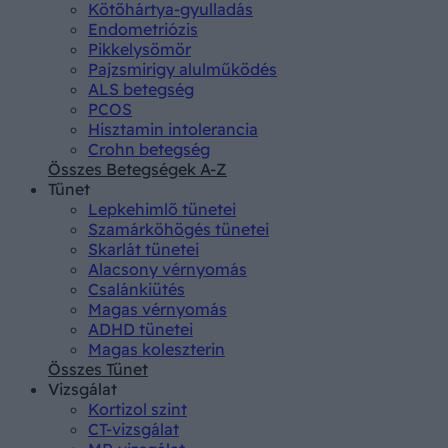
Kötőhártya-gyulladás
Endometriózis
Pikkelysömör
Pajzsmirigy alulműködés
ALS betegség
PCOS
Hisztamin intolerancia
Crohn betegség
Összes Betegségek A-Z
Tünet
Lepkehimlő tünetei
Szamárköhögés tünetei
Skarlát tünetei
Alacsony vérnyomás
Csalánkiütés
Magas vérnyomás
ADHD tünetei
Magas koleszterin
Összes Tünet
Vizsgálat
Kortizol szint
CT-vizsgálat