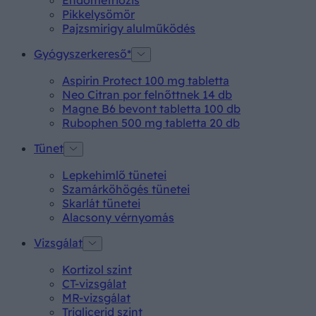
Endometriózis
Pikkelysömör
Pajzsmirigy alulműködés
Gyógyszerkereső*
Aspirin Protect 100 mg tabletta
Neo Citran por felnőttnek 14 db
Magne B6 bevont tabletta 100 db
Rubophen 500 mg tabletta 20 db
Tünet
Lepkehimlő tünetei
Szamárköhögés tünetei
Skarlát tünetei
Alacsony vérnyomás
Vizsgálat
Kortizol szint
CT-vizsgálat
MR-vizsgálat
Triglicerid szint