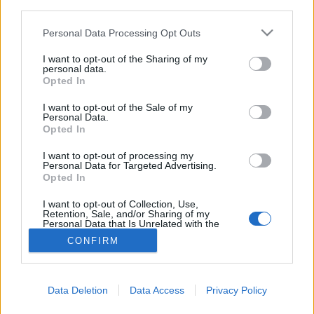
third parties.
Applikáció
Please note that this website/app uses one or more Google
Personal Data Processing Opt Outs
services and may gather and store information including but
not limited to your visit or usage behaviour. You may click to
I want to opt-out of the Sharing of my
personal data.
grant or deny consent to Google and its third-party tags to
Opted In
use your data for below specified purposes in below Google
consent section.
I want to opt-out of the Sale of my
Personal Data.
Opted In
I want to opt-out of processing my
Personal Data for Targeted Advertising.
Opted In
I want to opt-out of Collection, Use,
Retention, Sale, and/or Sharing of my
Personal Data that Is Unrelated with the
Purposes for which it was collected.
CONFIRM
Opted Out
Google consents
Data Deletion
Data Access
Privacy Policy
I want to allow Google to enable storage