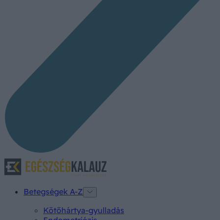
Betegségek A-Z
Kötőhártya-gyulladás