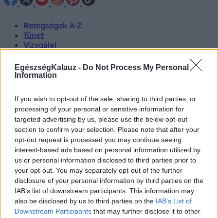
Betegségek A-Z
Tünet
Vizsgálat
Kezelés
Életmódváltás
EgészségKalauz -
Do Not Process My Personal
Kutatás
Information
Prevenció
Hírek
If you wish to opt-out of the sale, sharing to third parties, or
Videók
processing of your personal or sensitive information for
Kisállatok egészsége
targeted advertising by us, please use the below opt-out
section to confirm your selection. Please note that after your
#allergia
#influenza
#cukorbetegség
opt-out request is processed you may continue seeing
#orvosmeteorológia
#vérnyomás
#stroke
#rákbetegség
interest-based ads based on personal information utilized by
#pajzsmirigy
#reflux
#ekcéma
#herpesz
us or personal information disclosed to third parties prior to
Regisztráció
your opt-out. You may separately opt-out of the further
disclosure of your personal information by third parties on the
IAB’s list of downstream participants. This information may
also be disclosed by us to third parties on the
IAB’s List of
Downstream Participants
that may further disclose it to other
Applikáció