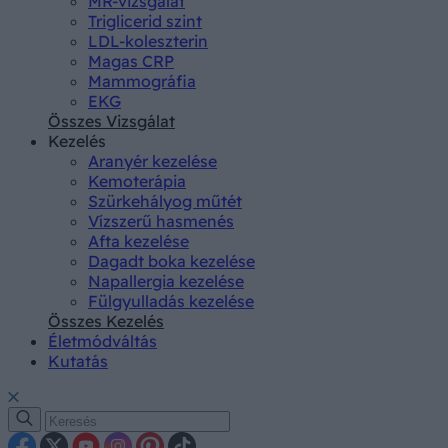
MR-vizsgálat
Triglicerid szint
LDL-koleszterin
Magas CRP
Mammográfia
EKG
Összes Vizsgálat
Kezelés
Aranyér kezelése
Kemoterápia
Szürkehályog műtét
Vízszerű hasmenés
Afta kezelése
Dagadt boka kezelése
Napallergia kezelése
Fülgyulladás kezelése
Összes Kezelés
Életmódváltás
Kutatás