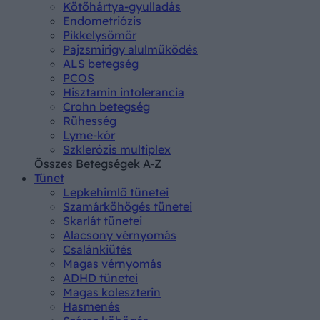
Kötőhártya-gyulladás
Endometriózis
Pikkelysömör
Pajzsmirigy alulműködés
ALS betegség
PCOS
Hisztamin intolerancia
Crohn betegség
Rühesség
Lyme-kór
Szklerózis multiplex
Összes Betegségek A-Z
Tünet
Lepkehimlő tünetei
Szamárköhögés tünetei
Skarlát tünetei
Alacsony vérnyomás
Csalánkiütés
Magas vérnyomás
ADHD tünetei
Magas koleszterin
Hasmenés