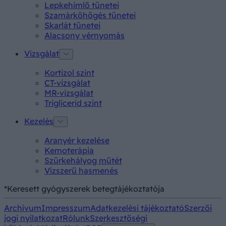
Lepkehimlő tünetei
Szamárköhögés tünetei
Skarlát tünetei
Alacsony vérnyomás
Vizsgálat
Kortizol szint
CT-vizsgálat
MR-vizsgálat
Triglicerid szint
Kezelés
Aranyér kezelése
Kemoterápia
Szürkehályog műtét
Vízszerű hasmenés
*Keresett gyógyszerek betegtájékoztatója
Archívum
Impresszum
Adatkezelési tájékoztató
Szerzői
jogi nyilatkozat
Rólunk
Szerkesztőségi