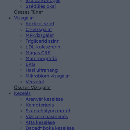
Száraz köhögés
Szédülés okai
Összes Tünet
Vizsgálat
Kortizol szint
CT-vizsgálat
MR-vizsgálat
Triglicerid szint
LDL-koleszterin
Magas CRP
Mammográfia
EKG
Hasi ultrahang
Mikrobiom vizsgálat
Vérvétel
Összes Vizsgálat
Kezelés
Aranyér kezelése
Kemoterápia
Szürkehályog műtét
Vízszerű hasmenés
Afta kezelése
Dagadt boka kezelése