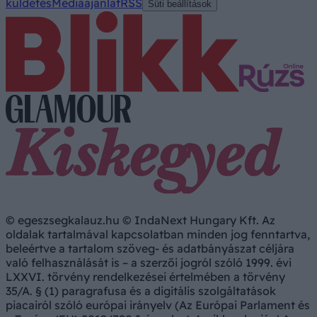
küldetés
Médiaajánlat
RSS
Süti beállítások
© egeszsegkalauz.hu © IndaNext Hungary Kft. Az
oldalak tartalmával kapcsolatban minden jog fenntartva,
beleértve a tartalom szöveg- és adatbányászat céljára
való felhasználását is – a szerzői jogról szóló 1999. évi
LXXVI. törvény rendelkezései értelmében a törvény
35/A. § (1) paragrafusa és a digitális szolgáltatások
piacairól szóló európai irányelv (Az Európai Parlament és