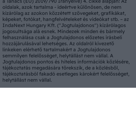
a Tanács (EU) 2019/790 Irányelve) 4. cikke alapján! Az
oldalak, azok tartalma - ideértve különösen, de nem
kizárólag az azokon közzétett szövegeket, grafikákat,
képeket, fotókat, hangfelvételeket és videókat stb. – az
IndaNext Hungary Kft. ("Jogtulajdonos") kizárólagos
jogosultsága alá esnek. Mindezek minden és bármely
felhasználása csak a Jogtulajdonos előzetes írásbeli
hozzájárulásával lehetséges. Az oldalról kivezető
linkeken elérhető tartalmakért a Jogtulajdonos
semmilyen felelősséget, helytállást nem vállal. A
Jogtulajdonos pontos és hiteles információk közlésére,
tájékoztatás megadására törekszik, de a közlésből,
tájékoztatásból fakadó esetleges károkért felelősséget,
helytállást nem vállal.