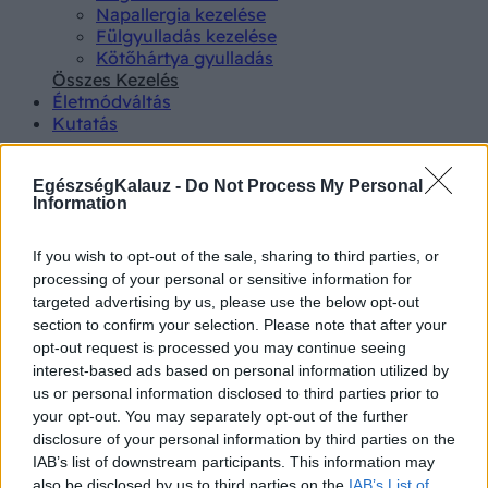
Napallergia kezelése
Fülgyulladás kezelése
Kötőhártya gyulladás
Összes Kezelés
Életmódváltás
Kutatás
EgészségKalauz -
Do Not Process My Personal
Information
If you wish to opt-out of the sale, sharing to third parties, or
Betegségek A-Z
processing of your personal or sensitive information for
Tünet
targeted advertising by us, please use the below opt-out
Vizsgálat
section to confirm your selection. Please note that after your
Kezelés
opt-out request is processed you may continue seeing
Életmódváltás
interest-based ads based on personal information utilized by
Kutatás
us or personal information disclosed to third parties prior to
Prevenció
your opt-out. You may separately opt-out of the further
Hírek
disclosure of your personal information by third parties on the
Videók
IAB’s list of downstream participants. This information may
Kisállatok egészsége
also be disclosed by us to third parties on the
IAB’s List of