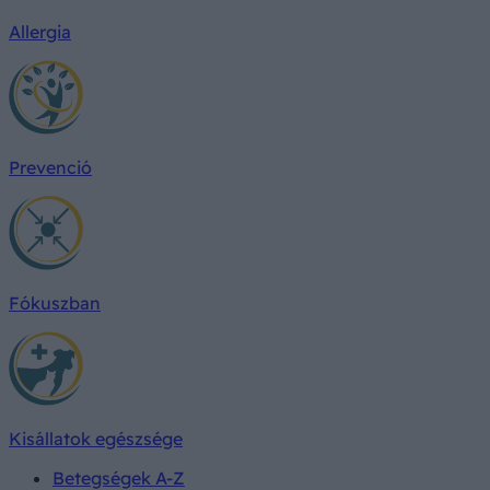
Allergia
Prevenció
Fókuszban
Kisállatok egészsége
Betegségek A-Z