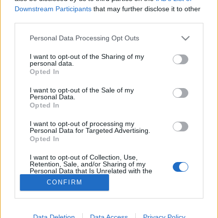
Downstream Participants
that may further disclose it to other
#allergia
#influenza
#cukorbetegség
third parties.
#orvosmeteorológia
#vérnyomás
#stroke
#rákbetegség
#pajzsmirigy
#reflux
#ekcéma
#herpesz
Please note that this website/app uses one or more Google
Personal Data Processing Opt Outs
Regisztráció
services and may gather and store information including but
not limited to your visit or usage behaviour. You may click to
I want to opt-out of the Sharing of my
personal data.
grant or deny consent to Google and its third-party tags to
Opted In
use your data for below specified purposes in below Google
consent section.
I want to opt-out of the Sale of my
Astra Zeneca
Personal Data.
Opted In
Astra Zeneca
I want to opt-out of processing my
Personal Data for Targeted Advertising.
Opted In
I want to opt-out of Collection, Use,
Retention, Sale, and/or Sharing of my
Personal Data that Is Unrelated with the
Purposes for which it was collected.
CONFIRM
Opted Out
Google consents
Data Deletion
Data Access
Privacy Policy