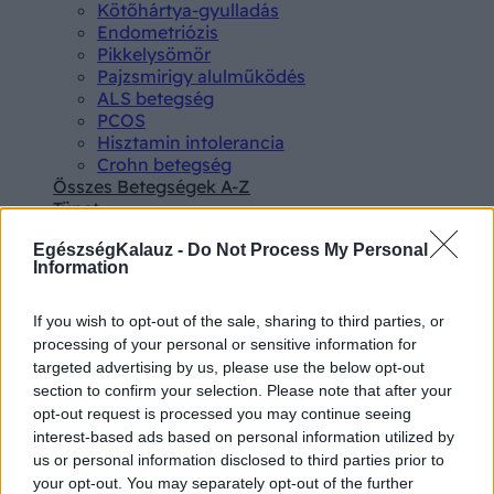
Kötőhártya-gyulladás
Endometriózis
Pikkelysömör
Pajzsmirigy alulműködés
ALS betegség
PCOS
Hisztamin intolerancia
Crohn betegség
Összes Betegségek A-Z
Tünet
Lepkehimlő tünetei
EgészségKalauz -
Do Not Process My Personal
Szamárköhögés tünetei
Information
Skarlát tünetei
Alacsony vérnyomás
Csalánkiütés
If you wish to opt-out of the sale, sharing to third parties, or
Magas vérnyomás
processing of your personal or sensitive information for
ADHD tünetei
targeted advertising by us, please use the below opt-out
Magas koleszterin
section to confirm your selection. Please note that after your
Összes Tünet
opt-out request is processed you may continue seeing
Vizsgálat
interest-based ads based on personal information utilized by
Kortizol szint
us or personal information disclosed to third parties prior to
CT-vizsgálat
your opt-out. You may separately opt-out of the further