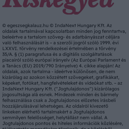
© egeszsegkalauz.hu © IndaNext Hungary Kft. Az
oldalak tartalmával kapcsolatban minden jog fenntartva,
beleértve a tartalom szöveg- és adatbányászat céljára
való felhasználását is – a szerzői jogról szóló 1999. évi
LXXVI. törvény rendelkezései értelmében a törvény
35/A. § (1) paragrafusa és a digitális szolgáltatások
piacairól szóló európai irányelv (Az Európai Parlament és
a Tanács (EU) 2019/790 Irányelve) 4. cikke alapján! Az
oldalak, azok tartalma - ideértve különösen, de nem
kizárólag az azokon közzétett szövegeket, grafikákat,
képeket, fotókat, hangfelvételeket és videókat stb. – az
IndaNext Hungary Kft. ("Jogtulajdonos") kizárólagos
jogosultsága alá esnek. Mindezek minden és bármely
felhasználása csak a Jogtulajdonos előzetes írásbeli
hozzájárulásával lehetséges. Az oldalról kivezető
linkeken elérhető tartalmakért a Jogtulajdonos
semmilyen felelősséget, helytállást nem vállal. A
Jogtulajdonos pontos és hiteles információk közlésére,