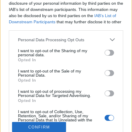
MR-vizsgálat
disclosure of your personal information by third parties on the
Triglicerid szint
IAB’s list of downstream participants. This information may
LDL-koleszterin
also be disclosed by us to third parties on the
IAB’s List of
Magas CRP
Downstream Participants
that may further disclose it to other
Mammográfia
third parties.
EKG
Összes Vizsgálat
Please note that this website/app uses one or more Google
Personal Data Processing Opt Outs
Kezelés
services and may gather and store information including but
Aranyér kezelése
not limited to your visit or usage behaviour. You may click to
I want to opt-out of the Sharing of my
Kemoterápia
personal data.
grant or deny consent to Google and its third-party tags to
Szürkehályog műtét
Opted In
use your data for below specified purposes in below Google
Vízszerű hasmenés
consent section.
Afta kezelése
I want to opt-out of the Sale of my
Personal Data.
Dagadt boka kezelése
Opted In
Napallergia kezelése
Fülgyulladás kezelése
I want to opt-out of processing my
Összes Kezelés
Personal Data for Targeted Advertising.
Életmódváltás
Opted In
Kutatás
I want to opt-out of Collection, Use,
Retention, Sale, and/or Sharing of my
Personal Data that Is Unrelated with the
Purposes for which it was collected.
CONFIRM
Opted Out