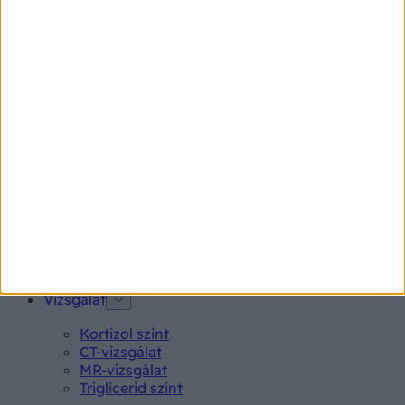
Pikkelysömör
Pajzsmirigy alulműködés
Gyógyszerkereső*
Aspirin Protect 100 mg tabletta
Neo Citran por felnőttnek 14 db
Magne B6 bevont tabletta 100 db
Rubophen 500 mg tabletta 20 db
Tünet
Lepkehimlő tünetei
Szamárköhögés tünetei
Skarlát tünetei
Alacsony vérnyomás
Vizsgálat
Kortizol szint
CT-vizsgálat
MR-vizsgálat
Triglicerid szint