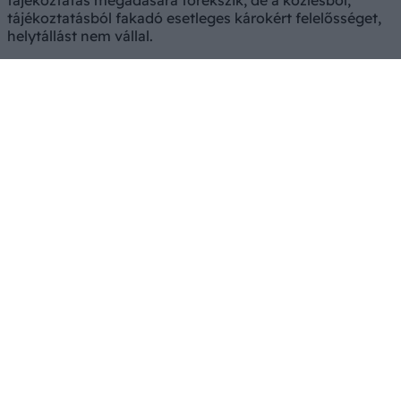
tájékoztatás megadására törekszik, de a közlésből,
tájékoztatásból fakadó esetleges károkért felelősséget,
helytállást nem vállal.