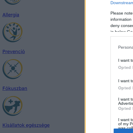
Downstream 
Please note
Allergia
information 
deny consent
in below Go
Persona
Prevenció
I want t
Opted 
I want t
Fókuszban
Opted 
I want 
Advertis
Opted 
I want t
of my P
Kisállatok egészsége
was col