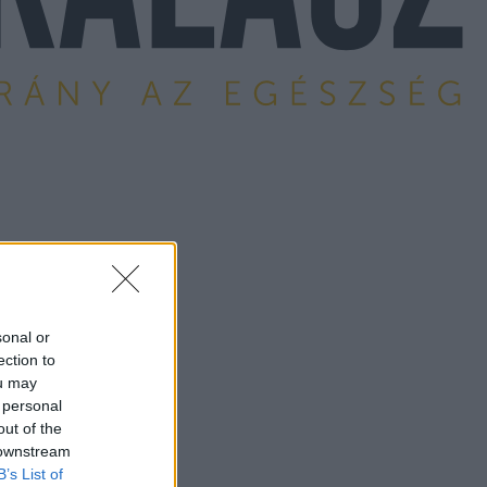
sonal or
ection to
ou may
 personal
out of the
 downstream
B’s List of