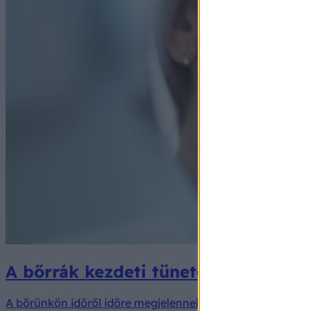
A bőrrák kezdeti tünetét sokan patt
A bőrünkön időről időre megjelennek pattanások, apró seb