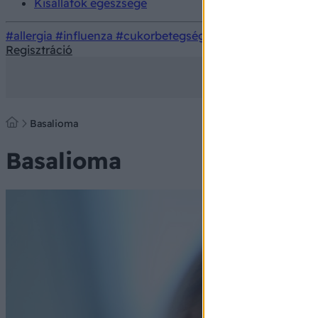
Kisállatok egészsége
#allergia
#influenza
#cukorbetegség
#orvosmeteorológi
Regisztráció
Basalioma
Basalioma