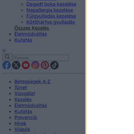
Dagadt boka kezelése
Napallergia kezelése
Fülgyulladás kezelése
Kötőhártya gyulladás
Összes Kezelés
Életmódváltás
Kutatás
Betegségek A-Z
Tünet
Vizsgálat
Kezelés
Életmódváltás
Kutatás
Prevenció
Hírek
Videók