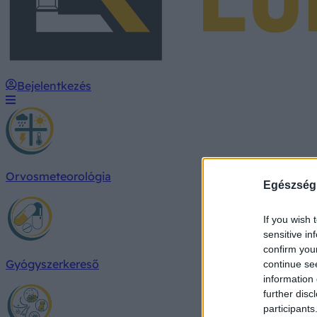
Bejelentkezés
Orvosmeteorológia
Egészség
If you wish 
sensitive in
confirm you
Gyógyszerkereső
continue se
information 
further disc
participants