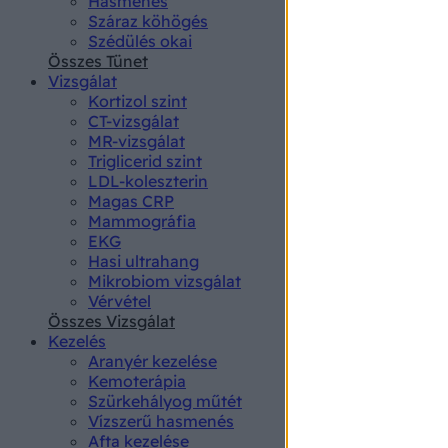
Hasmenés
authenti
Száraz köhögés
Szédülés okai
Összes Tünet
Vizsgálat
Kortizol szint
CT-vizsgálat
MR-vizsgálat
Triglicerid szint
LDL-koleszterin
Magas CRP
Mammográfia
EKG
Hasi ultrahang
Mikrobiom vizsgálat
Vérvétel
Összes Vizsgálat
Kezelés
Aranyér kezelése
Kemoterápia
Szürkehályog műtét
Vízszerű hasmenés
Afta kezelése