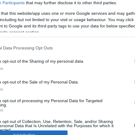
Participants
that may further disclose it to other third parties.
 that this website/app uses one or more Google services and may gath
including but not limited to your visit or usage behaviour. You may click 
 to Google and its third-party tags to use your data for below specifi
ogle consent section.
l Data Processing Opt Outs
o opt-out of the Sharing of my personal data.
In
o opt-out of the Sale of my Personal Data.
In
to opt-out of processing my Personal Data for Targeted
ing.
In
o opt-out of Collection, Use, Retention, Sale, and/or Sharing
ersonal Data that Is Unrelated with the Purposes for which it
lected.