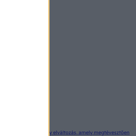
an szó. Van azonban egy elváltozás, amely megtévesztően