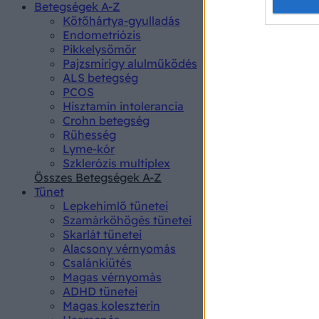
Opted 
Betegségek A-Z
Kötőhártya-gyulladás
Endometriózis
Google 
Pikkelysömör
Pajzsmirigy alulműködés
I want t
ALS betegség
web or d
PCOS
Hisztamin intolerancia
I want t
Crohn betegség
purpose
Rühesség
Lyme-kór
I want 
Szklerózis multiplex
Összes Betegségek A-Z
I want t
Tünet
web or d
Lepkehimlő tünetei
Szamárköhögés tünetei
I want t
Skarlát tünetei
or app.
Alacsony vérnyomás
Csalánkiütés
I want t
Magas vérnyomás
ADHD tünetei
Magas koleszterin
I want t