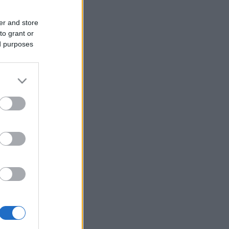
er and store
to grant or
ed purposes