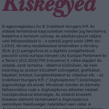
© egeszsegkalauz.hu © IndaNext Hungary Kft. Az
oldalak tartalmával kapcsolatban minden jog fenntartva,
beleértve a tartalom szöveg- és adatbányászat céljára
való felhasználását is – a szerzői jogról szóló 1999. évi
LXXVI. törvény rendelkezései értelmében a törvény
35/A. § (1) paragrafusa és a digitális szolgáltatások
piacairól szóló európai irányelv (Az Európai Parlament és
a Tanács (EU) 2019/790 Irányelve) 4. cikke alapján! Az
oldalak, azok tartalma - ideértve különösen, de nem
kizárólag az azokon közzétett szövegeket, grafikákat,
képeket, fotókat, hangfelvételeket és videókat stb. – az
IndaNext Hungary Kft. ("Jogtulajdonos") kizárólagos
jogosultsága alá esnek. Mindezek minden és bármely
felhasználása csak a Jogtulajdonos előzetes írásbeli
hozzájárulásával lehetséges. Az oldalról kivezető
linkeken elérhető tartalmakért a Jogtulajdonos
semmilyen felelősséget, helytállást nem vállal. A