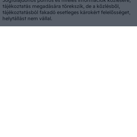
Jogtulajdonos pontos és hiteles információk közlésére,
tájékoztatás megadására törekszik, de a közlésből,
tájékoztatásból fakadó esetleges károkért felelősséget,
helytállást nem vállal.