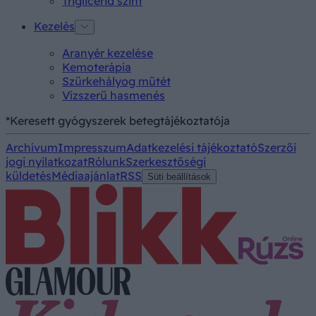
Triglicerid szint
Kezelés
Aranyér kezelése
Kemoterápia
Szürkehályog műtét
Vízszerű hasmenés
*Keresett gyógyszerek betegtájékoztatója
Archívum
Impresszum
Adatkezelési tájékoztató
Szerzői
jogi nyilatkozat
Rólunk
Szerkesztőségi
küldetés
Médiaajánlat
RSS
Süti beállítások