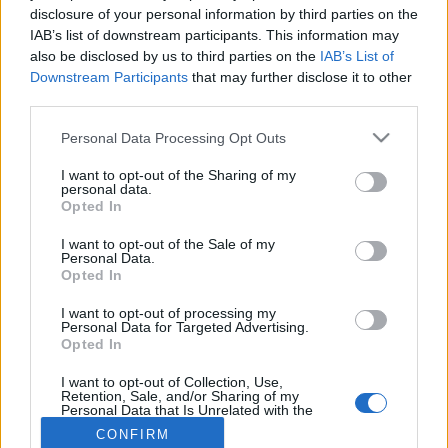
MR-vizsgálat
disclosure of your personal information by third parties on the
Triglicerid szint
IAB’s list of downstream participants. This information may
LDL-koleszterin
also be disclosed by us to third parties on the
IAB’s List of
Magas CRP
Downstream Participants
that may further disclose it to other
Mammográfia
third parties.
EKG
Összes Vizsgálat
Please note that this website/app uses one or more Google
Personal Data Processing Opt Outs
Kezelés
services and may gather and store information including but
Aranyér kezelése
not limited to your visit or usage behaviour. You may click to
I want to opt-out of the Sharing of my
Kemoterápia
personal data.
grant or deny consent to Google and its third-party tags to
Szürkehályog műtét
Opted In
use your data for below specified purposes in below Google
Vízszerű hasmenés
consent section.
Afta kezelése
I want to opt-out of the Sale of my
Personal Data.
Dagadt boka kezelése
Opted In
Napallergia kezelése
Fülgyulladás kezelése
I want to opt-out of processing my
Összes Kezelés
Personal Data for Targeted Advertising.
Életmódváltás
Opted In
Kutatás
I want to opt-out of Collection, Use,
Retention, Sale, and/or Sharing of my
Personal Data that Is Unrelated with the
Purposes for which it was collected.
CONFIRM
Opted Out