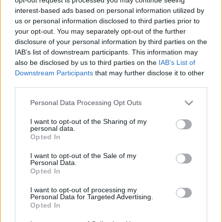
MR-vizsgálat
Triglicerid szint
interest-based ads based on personal information utilized by
LDL-koleszterin
us or personal information disclosed to third parties prior to
Magas CRP
your opt-out. You may separately opt-out of the further
Mammográfia
disclosure of your personal information by third parties on the
EKG
IAB’s list of downstream participants. This information may
Összes Vizsgálat
also be disclosed by us to third parties on the
IAB’s List of
Kezelés
Downstream Participants
that may further disclose it to other
Aranyér kezelése
third parties.
Kemoterápia
Szürkehályog műtét
Please note that this website/app uses one or more Google
Personal Data Processing Opt Outs
Vízszerű hasmenés
services and may gather and store information including but
Afta kezelése
not limited to your visit or usage behaviour. You may click to
I want to opt-out of the Sharing of my
Dagadt boka kezelése
personal data.
grant or deny consent to Google and its third-party tags to
Opted In
Napallergia kezelése
use your data for below specified purposes in below Google
Fülgyulladás kezelése
consent section.
I want to opt-out of the Sale of my
Összes Kezelés
Personal Data.
Életmódváltás
Opted In
Kutatás
I want to opt-out of processing my
Personal Data for Targeted Advertising.
Opted In