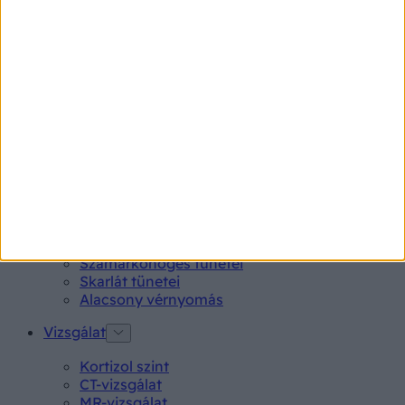
Kötőhártya-gyulladás
Endometriózis
Pikkelysömör
Pajzsmirigy alulműködés
Gyógyszerkereső*
Aspirin Protect 100 mg tabletta
Neo Citran por felnőttnek 14 db
Magne B6 bevont tabletta 100 db
Rubophen 500 mg tabletta 20 db
Tünet
Lepkehimlő tünetei
Szamárköhögés tünetei
Skarlát tünetei
Alacsony vérnyomás
Vizsgálat
Kortizol szint
CT-vizsgálat
MR-vizsgálat