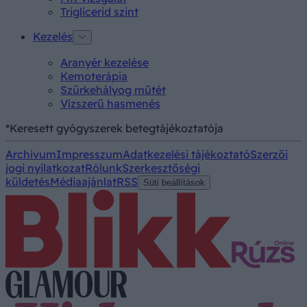
Triglicerid szint
Kezelés
Aranyér kezelése
Kemoterápia
Szürkehályog műtét
Vízszerű hasmenés
*Keresett gyógyszerek betegtájékoztatója
Archívum
Impresszum
Adatkezelési tájékoztató
Szerzői
jogi nyilatkozat
Rólunk
Szerkesztőségi
küldetés
Médiaajánlat
RSS
Süti beállítások