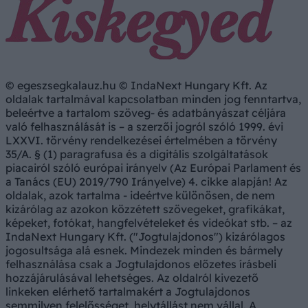
© egeszsegkalauz.hu © IndaNext Hungary Kft. Az
oldalak tartalmával kapcsolatban minden jog fenntartva,
beleértve a tartalom szöveg- és adatbányászat céljára
való felhasználását is – a szerzői jogról szóló 1999. évi
LXXVI. törvény rendelkezései értelmében a törvény
35/A. § (1) paragrafusa és a digitális szolgáltatások
piacairól szóló európai irányelv (Az Európai Parlament és
a Tanács (EU) 2019/790 Irányelve) 4. cikke alapján! Az
oldalak, azok tartalma - ideértve különösen, de nem
kizárólag az azokon közzétett szövegeket, grafikákat,
képeket, fotókat, hangfelvételeket és videókat stb. – az
IndaNext Hungary Kft. ("Jogtulajdonos") kizárólagos
jogosultsága alá esnek. Mindezek minden és bármely
felhasználása csak a Jogtulajdonos előzetes írásbeli
hozzájárulásával lehetséges. Az oldalról kivezető
linkeken elérhető tartalmakért a Jogtulajdonos
semmilyen felelősséget, helytállást nem vállal. A