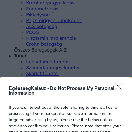
Kötőhártya-gyulladás
Endometriózis
Pikkelysömör
Pajzsmirigy alulműködés
ALS betegség
PCOS
Hisztamin intolerancia
Crohn betegség
Összes Betegségek A-Z
Tünet
Lepkehimlő tünetei
Szamárköhögés tünetei
Skarlát tünetei
Alacsony vérnyomás
Csalánkiütés
EgészségKalauz -
Do Not Process My Personal
Magas vérnyomás
Information
ADHD tünetei
Magas koleszterin
If you wish to opt-out of the sale, sharing to third parties, or
Összes Tünet
processing of your personal or sensitive information for
Vizsgálat
targeted advertising by us, please use the below opt-out
Kortizol szint
CT-vizsgálat
section to confirm your selection. Please note that after your
opt-out request is processed you may continue seeing