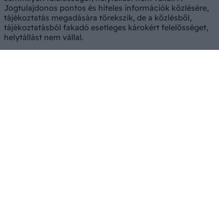
Jogtulajdonos pontos és hiteles információk közlésére,
tájékoztatás megadására törekszik, de a közlésből,
tájékoztatásból fakadó esetleges károkért felelősséget,
helytállást nem vállal.