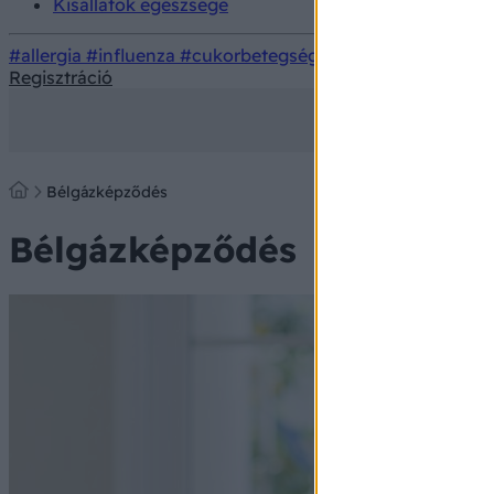
Kisállatok egészsége
#allergia
#influenza
#cukorbetegség
#orvosmeteorológi
Regisztráció
Bélgázképződés
Bélgázképződés