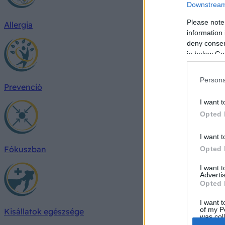
Downstream 
Please note
Allergia
information 
deny consent
in below Go
Persona
Prevenció
I want t
Opted 
I want t
Fókuszban
Opted 
I want 
Advertis
Opted 
I want t
of my P
Kisállatok egészsége
was col