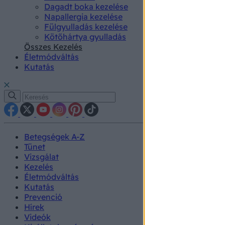
Dagadt boka kezelése
Napallergia kezelése
Fülgyulladás kezelése
Kötőhártya gyulladás
Összes Kezelés
Életmódváltás
Kutatás
Betegségek A-Z
Tünet
Vizsgálat
Kezelés
Életmódváltás
Kutatás
Prevenció
Hírek
Videók