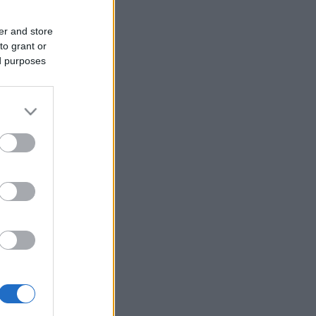
er and store
to grant or
ed purposes