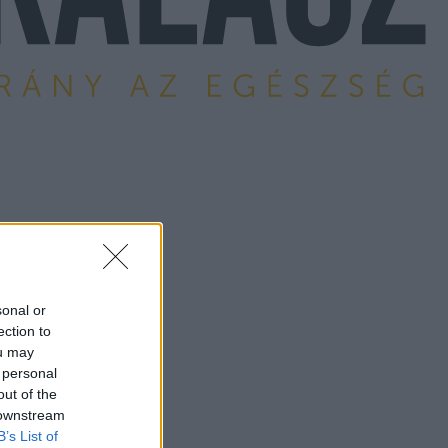
sonal or
ection to
ou may
 personal
out of the
 downstream
B’s List of