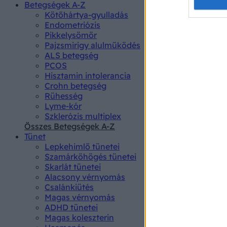
Opted 
Betegségek A-Z
Kötőhártya-gyulladás
Endometriózis
Google 
Pikkelysömör
Pajzsmirigy alulműködés
I want t
ALS betegség
web or d
PCOS
Hisztamin intolerancia
I want t
Crohn betegség
purpose
Rühesség
Lyme-kór
I want 
Szklerózis multiplex
Összes Betegségek A-Z
I want t
Tünet
web or d
Lepkehimlő tünetei
Szamárköhögés tünetei
I want t
Skarlát tünetei
or app.
Alacsony vérnyomás
Csalánkiütés
I want t
Magas vérnyomás
ADHD tünetei
Magas koleszterin
I want t