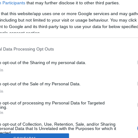
Participants
that may further disclose it to other third parties.
 that this website/app uses one or more Google services and may gath
including but not limited to your visit or usage behaviour. You may click 
 to Google and its third-party tags to use your data for below specifi
ogle consent section.
l Data Processing Opt Outs
o opt-out of the Sharing of my personal data.
In
o opt-out of the Sale of my Personal Data.
In
to opt-out of processing my Personal Data for Targeted
ing.
In
o opt-out of Collection, Use, Retention, Sale, and/or Sharing
ersonal Data that Is Unrelated with the Purposes for which it
lected.