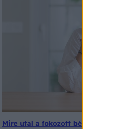
Mire utal a fokozott bélgázképződé