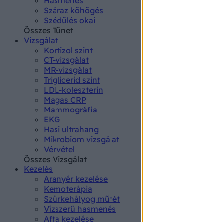
Hasmenés
authenti
Száraz köhögés
Szédülés okai
Összes Tünet
Vizsgálat
Kortizol szint
CT-vizsgálat
MR-vizsgálat
Triglicerid szint
LDL-koleszterin
Magas CRP
Mammográfia
EKG
Hasi ultrahang
Mikrobiom vizsgálat
Vérvétel
Összes Vizsgálat
Kezelés
Aranyér kezelése
Kemoterápia
Szürkehályog műtét
Vízszerű hasmenés
Afta kezelése