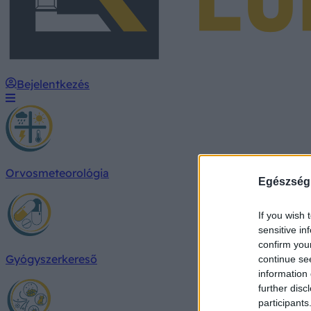
Bejelentkezés
Orvosmeteorológia
Egészség
If you wish 
sensitive in
confirm you
Gyógyszerkereső
continue se
information 
further disc
participants