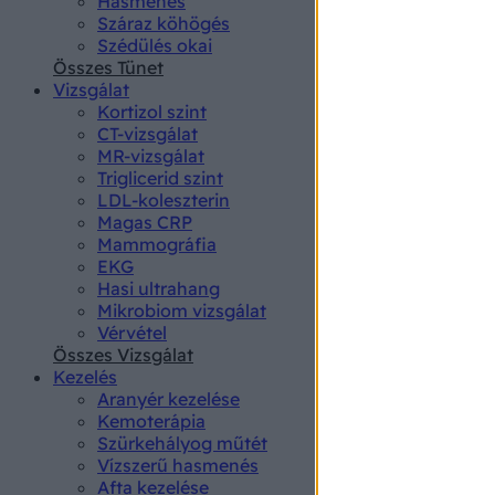
Hasmenés
authenti
Száraz köhögés
Szédülés okai
Összes Tünet
Vizsgálat
Kortizol szint
CT-vizsgálat
MR-vizsgálat
Triglicerid szint
LDL-koleszterin
Magas CRP
Mammográfia
EKG
Hasi ultrahang
Mikrobiom vizsgálat
Vérvétel
Összes Vizsgálat
Kezelés
Aranyér kezelése
Kemoterápia
Szürkehályog műtét
Vízszerű hasmenés
Afta kezelése