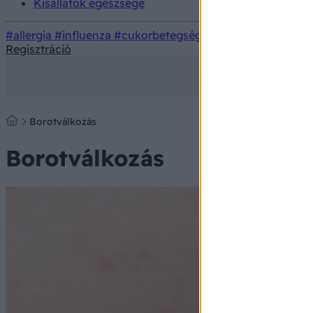
Kisállatok egészsége
#allergia
#influenza
#cukorbetegség
#orvosmeteorológi
Regisztráció
Borotválkozás
Borotválkozás