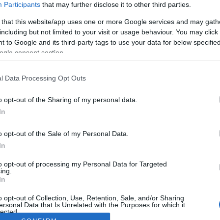
Participants
that may further disclose it to other third parties.
 that this website/app uses one or more Google services and may gath
including but not limited to your visit or usage behaviour. You may click 
 to Google and its third-party tags to use your data for below specifi
ogle consent section.
l Data Processing Opt Outs
o opt-out of the Sharing of my personal data.
In
o opt-out of the Sale of my Personal Data.
In
to opt-out of processing my Personal Data for Targeted
ing.
In
o opt-out of Collection, Use, Retention, Sale, and/or Sharing
ersonal Data that Is Unrelated with the Purposes for which it
lected.