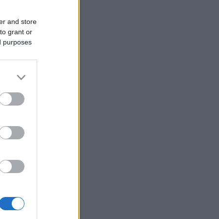
er and store
to grant or
ed purposes