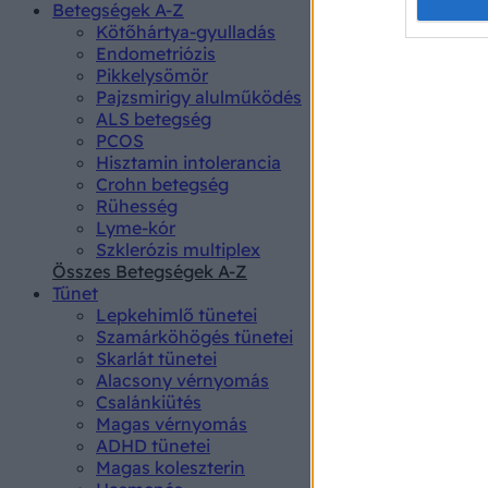
Opted 
Betegségek A-Z
Kötőhártya-gyulladás
Endometriózis
Google 
Pikkelysömör
Pajzsmirigy alulműködés
I want t
ALS betegség
web or d
PCOS
Hisztamin intolerancia
I want t
Crohn betegség
purpose
Rühesség
Lyme-kór
I want 
Szklerózis multiplex
Összes Betegségek A-Z
I want t
Tünet
web or d
Lepkehimlő tünetei
Szamárköhögés tünetei
I want t
Skarlát tünetei
or app.
Alacsony vérnyomás
Csalánkiütés
I want t
Magas vérnyomás
ADHD tünetei
Magas koleszterin
I want t