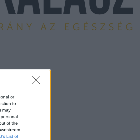
sonal or
ection to
ou may
 personal
out of the
 downstream
B’s List of