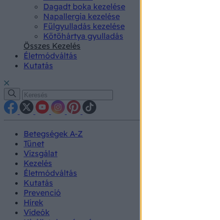
Dagadt boka kezelése
Napallergia kezelése
Fülgyulladás kezelése
Kötőhártya gyulladás
Összes Kezelés
Életmódváltás
Kutatás
Betegségek A-Z
Tünet
Vizsgálat
Kezelés
Életmódváltás
Kutatás
Prevenció
Hírek
Videók