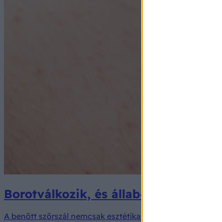
Borotválkozik, és állabdó szőrbenöv
A benőtt szőrszál nemcsak esztétikailag kellemetlen, han