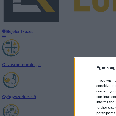
Bejelentkezés
Orvosmeteorológia
Egészség
If you wish 
sensitive in
confirm you
Gyógyszerkereső
continue se
information 
further disc
participants