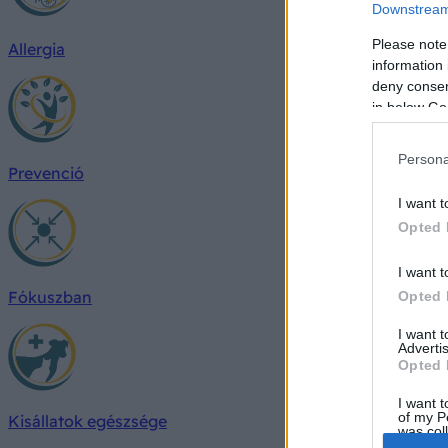
Downstream 
Please note
Allergia
information 
deny consent
in below Go
Persona
Prevenció
I want t
Opted 
I want t
Fókuszban
Opted 
I want 
Advertis
Opted 
I want t
of my P
Kisállatok egészsége
was col