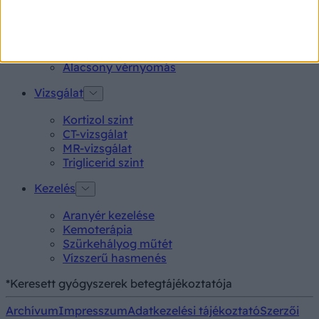
Lepkehimlő tünetei
Szamárköhögés tünetei
Skarlát tünetei
Alacsony vérnyomás
Vizsgálat
Kortizol szint
CT-vizsgálat
MR-vizsgálat
Triglicerid szint
Kezelés
Aranyér kezelése
Kemoterápia
Szürkehályog műtét
Vízszerű hasmenés
*Keresett gyógyszerek betegtájékoztatója
Archívum
Impresszum
Adatkezelési tájékoztató
Szerzői