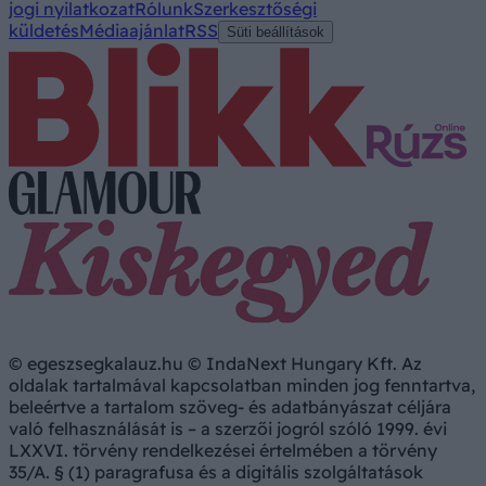
jogi nyilatkozat
Rólunk
Szerkesztőségi
küldetés
Médiaajánlat
RSS
Süti beállítások
© egeszsegkalauz.hu © IndaNext Hungary Kft. Az
oldalak tartalmával kapcsolatban minden jog fenntartva,
beleértve a tartalom szöveg- és adatbányászat céljára
való felhasználását is – a szerzői jogról szóló 1999. évi
LXXVI. törvény rendelkezései értelmében a törvény
35/A. § (1) paragrafusa és a digitális szolgáltatások