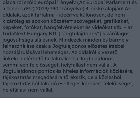
piacairól szóló európai irányelv (Az Európai Parlament és
a Tanács (EU) 2019/790 Irányelve) 4. cikke alapján! Az
oldalak, azok tartalma - ideértve különösen, de nem
kizárólag az azokon közzétett szövegeket, grafikákat,
képeket, fotókat, hangfelvételeket és videókat stb. – az
IndaNext Hungary Kft. ("Jogtulajdonos") kizárólagos
jogosultsága alá esnek. Mindezek minden és bármely
felhasználása csak a Jogtulajdonos előzetes írásbeli
hozzájárulásával lehetséges. Az oldalról kivezető
linkeken elérhető tartalmakért a Jogtulajdonos
semmilyen felelősséget, helytállást nem vállal. A
Jogtulajdonos pontos és hiteles információk közlésére,
tájékoztatás megadására törekszik, de a közlésből,
tájékoztatásból fakadó esetleges károkért felelősséget,
helytállást nem vállal.