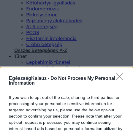
Kötőhártya-gyulladás
Endometriózis
Pikkelysömör
Pajzsmirigy alulműködés
ALS betegség
PCOS
Hisztamin intolerancia
Crohn betegség
Összes Betegségek A-Z
Tünet
Lepkehimlő tünetei
Szamárköhögés tünetei
Skarlát tünetei
EgészségKalauz -
Do Not Process My Personal
Alacsony vérnyomás
Information
Csalánkiütés
Magas vérnyomás
ADHD tünetei
If you wish to opt-out of the sale, sharing to third parties, or
Magas koleszterin
processing of your personal or sensitive information for
Összes Tünet
targeted advertising by us, please use the below opt-out
Vizsgálat
section to confirm your selection. Please note that after your
Kortizol szint
opt-out request is processed you may continue seeing
CT-vizsgálat
interest-based ads based on personal information utilized by