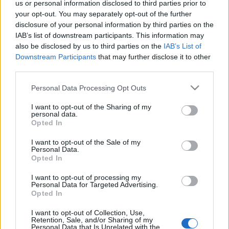
MR-vizsgálat
us or personal information disclosed to third parties prior to
Triglicerid szint
your opt-out. You may separately opt-out of the further
LDL-koleszterin
disclosure of your personal information by third parties on the
Magas CRP
IAB’s list of downstream participants. This information may
Mammográfia
also be disclosed by us to third parties on the
IAB’s List of
EKG
Downstream Participants
that may further disclose it to other
Összes Vizsgálat
third parties.
Kezelés
Aranyér kezelése
Please note that this website/app uses one or more Google
Personal Data Processing Opt Outs
Kemoterápia
services and may gather and store information including but
Szürkehályog műtét
not limited to your visit or usage behaviour. You may click to
I want to opt-out of the Sharing of my
Vízszerű hasmenés
personal data.
grant or deny consent to Google and its third-party tags to
Afta kezelése
Opted In
use your data for below specified purposes in below Google
Dagadt boka kezelése
consent section.
I want to opt-out of the Sale of my
Napallergia kezelése
Personal Data.
Fülgyulladás kezelése
Opted In
Összes Kezelés
Életmódváltás
I want to opt-out of processing my
Kutatás
Personal Data for Targeted Advertising.
Opted In
I want to opt-out of Collection, Use,
Retention, Sale, and/or Sharing of my
Personal Data that Is Unrelated with the