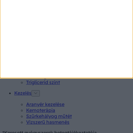
Rubophen 500 mg tabletta 20 db
Tünet
Lepkehimlő tünetei
Szamárköhögés tünetei
Skarlát tünetei
Alacsony vérnyomás
Vizsgálat
Kortizol szint
CT-vizsgálat
MR-vizsgálat
Triglicerid szint
Kezelés
Aranyér kezelése
Kemoterápia
Szürkehályog műtét
Vízszerű hasmenés
*Keresett gyógyszerek betegtájékoztatója