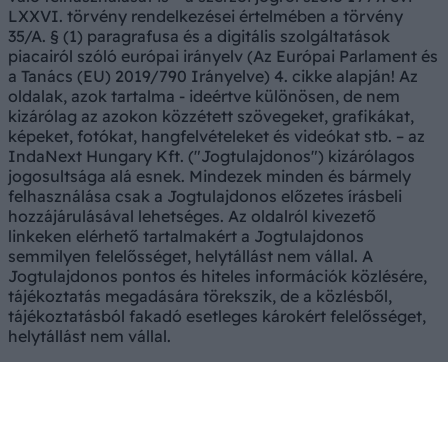
LXXVI. törvény rendelkezései értelmében a törvény
35/A. § (1) paragrafusa és a digitális szolgáltatások
piacairól szóló európai irányelv (Az Európai Parlament és
a Tanács (EU) 2019/790 Irányelve) 4. cikke alapján! Az
oldalak, azok tartalma - ideértve különösen, de nem
kizárólag az azokon közzétett szövegeket, grafikákat,
képeket, fotókat, hangfelvételeket és videókat stb. – az
IndaNext Hungary Kft. ("Jogtulajdonos") kizárólagos
jogosultsága alá esnek. Mindezek minden és bármely
felhasználása csak a Jogtulajdonos előzetes írásbeli
hozzájárulásával lehetséges. Az oldalról kivezető
linkeken elérhető tartalmakért a Jogtulajdonos
semmilyen felelősséget, helytállást nem vállal. A
Jogtulajdonos pontos és hiteles információk közlésére,
tájékoztatás megadására törekszik, de a közlésből,
tájékoztatásból fakadó esetleges károkért felelősséget,
helytállást nem vállal.