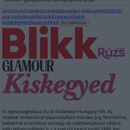
Archívum
Impresszum
Adatkezelési tájékoztató
Szerzői
jogi nyilatkozat
Rólunk
Szerkesztőségi
küldetés
Médiaajánlat
RSS
Süti beállítások
© egeszsegkalauz.hu © IndaNext Hungary Kft. Az
oldalak tartalmával kapcsolatban minden jog fenntartva,
beleértve a tartalom szöveg- és adatbányászat céljára
való felhasználását is – a szerzői jogról szóló 1999. évi