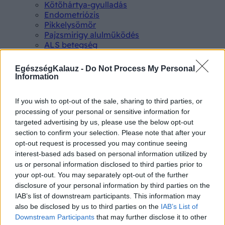
Kötőhártya-gyulladás
Endometriózis
Pikkelysömör
Pajzsmirigy alulműködés
ALS betegség
PCOS
Hisztamin intolerancia
EgészségKalauz -
Do Not Process My Personal
Crohn betegség
Information
Összes Betegségek A-Z
Tünet
If you wish to opt-out of the sale, sharing to third parties, or
Lepkehimlő tünetei
processing of your personal or sensitive information for
Szamárköhögés tünetei
targeted advertising by us, please use the below opt-out
Skarlát tünetei
section to confirm your selection. Please note that after your
Alacsony vérnyomás
opt-out request is processed you may continue seeing
Csalánkiütés
interest-based ads based on personal information utilized by
Magas vérnyomás
ADHD tünetei
us or personal information disclosed to third parties prior to
Magas koleszterin
your opt-out. You may separately opt-out of the further
Összes Tünet
disclosure of your personal information by third parties on the
Vizsgálat
IAB’s list of downstream participants. This information may
Kortizol szint
also be disclosed by us to third parties on the
IAB’s List of
CT-vizsgálat
Downstream Participants
that may further disclose it to other