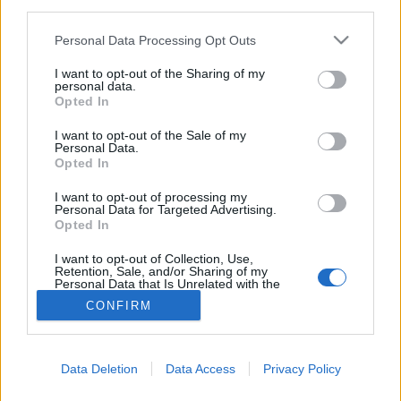
MR-vizsgálat
third parties.
Triglicerid szint
LDL-koleszterin
Please note that this website/app uses one or more Google
Personal Data Processing Opt Outs
Magas CRP
services and may gather and store information including but
Mammográfia
not limited to your visit or usage behaviour. You may click to
I want to opt-out of the Sharing of my
personal data.
EKG
grant or deny consent to Google and its third-party tags to
Opted In
Összes Vizsgálat
use your data for below specified purposes in below Google
Kezelés
consent section.
I want to opt-out of the Sale of my
Aranyér kezelése
Personal Data.
Kemoterápia
Opted In
Szürkehályog műtét
Vízszerű hasmenés
I want to opt-out of processing my
Personal Data for Targeted Advertising.
Afta kezelése
Opted In
Dagadt boka kezelése
Napallergia kezelése
I want to opt-out of Collection, Use,
Fülgyulladás kezelése
Retention, Sale, and/or Sharing of my
Personal Data that Is Unrelated with the
Összes Kezelés
Purposes for which it was collected.
Életmódváltás
CONFIRM
Opted Out
Kutatás
Google consents
Data Deletion
Data Access
Privacy Policy
I want to allow Google to enable storage
related to advertising like cookies on web or