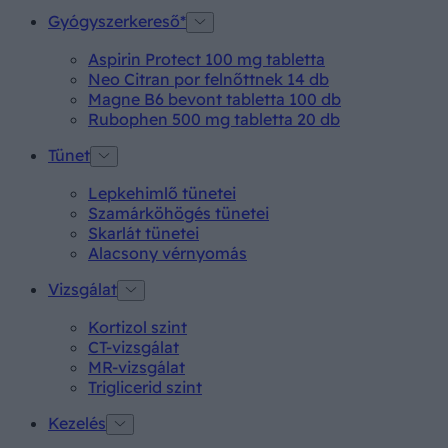
Gyógyszerkereső*
Aspirin Protect 100 mg tabletta
Neo Citran por felnőttnek 14 db
Magne B6 bevont tabletta 100 db
Rubophen 500 mg tabletta 20 db
Tünet
Lepkehimlő tünetei
Szamárköhögés tünetei
Skarlát tünetei
Alacsony vérnyomás
Vizsgálat
Kortizol szint
CT-vizsgálat
MR-vizsgálat
Triglicerid szint
Kezelés