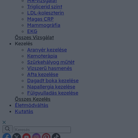
MR-vizsgálat
Triglicerid szint
LDL-koleszterin
Magas CRP
Mammográfia
EKG
Összes Vizsgálat
Kezelés
Aranyér kezelése
Kemoterápia
Szürkehályog műtét
Vízszerű hasmenés
Afta kezelése
Dagadt boka kezelése
Napallergia kezelése
Fülgyulladás kezelése
Összes Kezelés
Életmódváltás
Kutatás