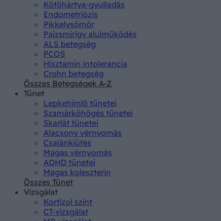
Kötőhártya-gyulladás
Endometriózis
Pikkelysömör
Pajzsmirigy alulműködés
ALS betegség
PCOS
Hisztamin intolerancia
Crohn betegség
Összes Betegségek A-Z
Tünet
Lepkehimlő tünetei
Szamárköhögés tünetei
Skarlát tünetei
Alacsony vérnyomás
Csalánkiütés
Magas vérnyomás
ADHD tünetei
Magas koleszterin
Összes Tünet
Vizsgálat
Kortizol szint
CT-vizsgálat