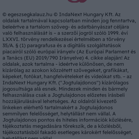
© egeszsegkalauz.hu © IndaNext Hungary Kft. Az
oldalak tartalmával kapcsolatban minden jog fenntartva,
beleértve a tartalom szöveg- és adatbányászat céljára
való felhasználását is – a szerzői jogról szóló 1999. évi
LXXVI. törvény rendelkezései értelmében a törvény
35/A. § (1) paragrafusa és a digitális szolgáltatások
piacairól szóló európai irányelv (Az Európai Parlament és
a Tanács (EU) 2019/790 Irányelve) 4. cikke alapján! Az
oldalak, azok tartalma - ideértve különösen, de nem
kizárólag az azokon közzétett szövegeket, grafikákat,
képeket, fotókat, hangfelvételeket és videókat stb. – az
IndaNext Hungary Kft. ("Jogtulajdonos") kizárólagos
jogosultsága alá esnek. Mindezek minden és bármely
felhasználása csak a Jogtulajdonos előzetes írásbeli
hozzájárulásával lehetséges. Az oldalról kivezető
linkeken elérhető tartalmakért a Jogtulajdonos
semmilyen felelősséget, helytállást nem vállal. A
Jogtulajdonos pontos és hiteles információk közlésére,
tájékoztatás megadására törekszik, de a közlésből,
tájékoztatásból fakadó esetleges károkért felelősséget,
helytállást nem vállal.