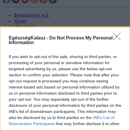
Betegségek A-Z
Tünet
Vizsgálat
Kezelés
Életmódváltás
EgészségKalauz -
Do Not Process My Personal
Information
Kutatás
Prevenció
Hírek
If you wish to opt-out of the sale, sharing to third parties, or
Videók
processing of your personal or sensitive information for
Kisállatok egészsége
targeted advertising by us, please use the below opt-out
section to confirm your selection. Please note that after your
#allergia
#influenza
#cukorbetegség
opt-out request is processed you may continue seeing
#orvosmeteorológia
#vérnyomás
#stroke
#rákbetegség
interest-based ads based on personal information utilized by
#pajzsmirigy
#reflux
#ekcéma
#herpesz
us or personal information disclosed to third parties prior to
Regisztráció
your opt-out. You may separately opt-out of the further
disclosure of your personal information by third parties on the
IAB’s list of downstream participants. This information may
also be disclosed by us to third parties on the
IAB’s List of
Downstream Participants
that may further disclose it to other
Diagnosztika
third parties.