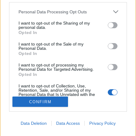
Diagnosztika
Please note that this website/app uses one or more Google
Personal Data Processing Opt Outs
services and may gather and store information including but
not limited to your visit or usage behaviour. You may click to
I want to opt-out of the Sharing of my
personal data.
grant or deny consent to Google and its third-party tags to
Opted In
use your data for below specified purposes in below Google
consent section.
I want to opt-out of the Sale of my
Personal Data.
Opted In
I want to opt-out of processing my
Personal Data for Targeted Advertising.
Opted In
I want to opt-out of Collection, Use,
Retention, Sale, and/or Sharing of my
Personal Data that Is Unrelated with the
Purposes for which it was collected.
CONFIRM
Opted Out
Google consents
Data Deletion
Data Access
Privacy Policy
I want to allow Google to enable storage
related to advertising like cookies on web or