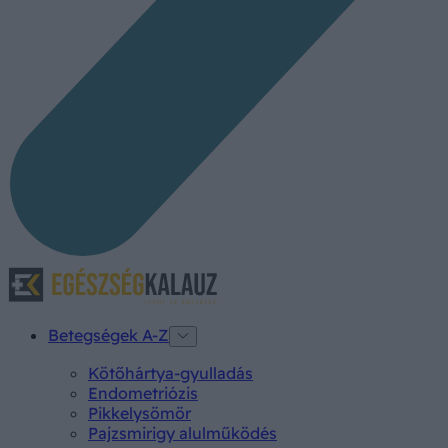
Betegségek A-Z
Kötőhártya-gyulladás
Endometriózis
Pikkelysömör
Pajzsmirigy alulműködés