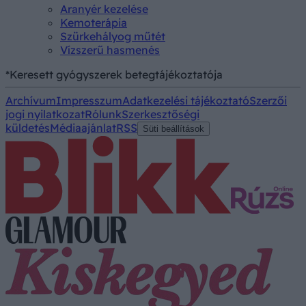
Aranyér kezelése
Kemoterápia
Szürkehályog műtét
Vízszerű hasmenés
*Keresett gyógyszerek betegtájékoztatója
Archívum
Impresszum
Adatkezelési tájékoztató
Szerzői
jogi nyilatkozat
Rólunk
Szerkesztőségi
küldetés
Médiaajánlat
RSS
Süti beállítások