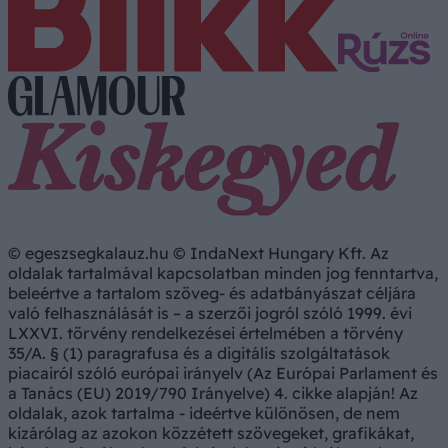
© egeszsegkalauz.hu © IndaNext Hungary Kft. Az
oldalak tartalmával kapcsolatban minden jog fenntartva,
beleértve a tartalom szöveg- és adatbányászat céljára
való felhasználását is – a szerzői jogról szóló 1999. évi
LXXVI. törvény rendelkezései értelmében a törvény
35/A. § (1) paragrafusa és a digitális szolgáltatások
piacairól szóló európai irányelv (Az Európai Parlament és
a Tanács (EU) 2019/790 Irányelve) 4. cikke alapján! Az
oldalak, azok tartalma - ideértve különösen, de nem
kizárólag az azokon közzétett szövegeket, grafikákat,