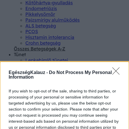
Kötőhártya-gyulladás
Endometriózis
Pikkelysömör
Pajzsmirigy alulműködés
ALS betegség
PCOS
Hisztamin intolerancia
Crohn betegség
Összes Betegségek A-Z
Tünet
Lepkehimlő tünetei
Szamárköhögés tünetei
Skarlát tünetei
EgészségKalauz -
Do Not Process My Personal
Alacsony vérnyomás
Information
Csalánkiütés
Magas vérnyomás
If you wish to opt-out of the sale, sharing to third parties, or
ADHD tünetei
processing of your personal or sensitive information for
Magas koleszterin
targeted advertising by us, please use the below opt-out
Összes Tünet
section to confirm your selection. Please note that after your
Vizsgálat
opt-out request is processed you may continue seeing
Kortizol szint
interest-based ads based on personal information utilized by
CT-vizsgálat
us or personal information disclosed to third parties prior to