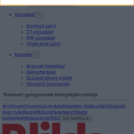
Alacsony vérnyomás
Vizsgálat
Kortizol szint
CT-vizsgálat
MR-vizsgálat
Triglicerid szint
Kezelés
Aranyér kezelése
Kemoterápia
Szürkehályog műtét
Vízszerű hasmenés
*Keresett gyógyszerek betegtájékoztatója
Archívum
Impresszum
Adatkezelési tájékoztató
Szerzői
jogi nyilatkozat
Rólunk
Szerkesztőségi
küldetés
Médiaajánlat
RSS
Süti beállítások