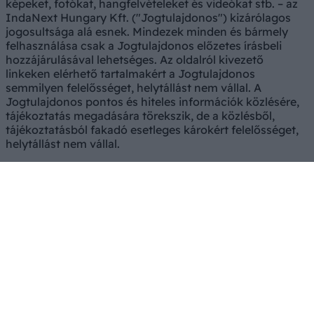
képeket, fotókat, hangfelvételeket és videókat stb. – az
IndaNext Hungary Kft. ("Jogtulajdonos") kizárólagos
jogosultsága alá esnek. Mindezek minden és bármely
felhasználása csak a Jogtulajdonos előzetes írásbeli
hozzájárulásával lehetséges. Az oldalról kivezető
linkeken elérhető tartalmakért a Jogtulajdonos
semmilyen felelősséget, helytállást nem vállal. A
Jogtulajdonos pontos és hiteles információk közlésére,
tájékoztatás megadására törekszik, de a közlésből,
tájékoztatásból fakadó esetleges károkért felelősséget,
helytállást nem vállal.