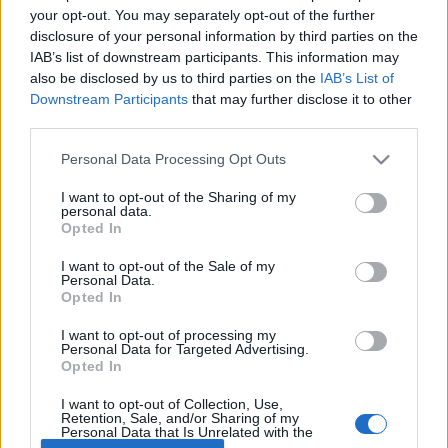
MR-vizsgálat
your opt-out. You may separately opt-out of the further
Triglicerid szint
disclosure of your personal information by third parties on the
LDL-koleszterin
IAB’s list of downstream participants. This information may
Magas CRP
also be disclosed by us to third parties on the
IAB’s List of
Mammográfia
EKG
Downstream Participants
that may further disclose it to other
Összes Vizsgálat
third parties.
Kezelés
Please note that this website/app uses one or more Google
Aranyér kezelése
Personal Data Processing Opt Outs
services and may gather and store information including but
Kemoterápia
not limited to your visit or usage behaviour. You may click to
I want to opt-out of the Sharing of my
Szürkehályog műtét
personal data.
grant or deny consent to Google and its third-party tags to
Vízszerű hasmenés
Opted In
Afta kezelése
use your data for below specified purposes in below Google
Dagadt boka kezelése
consent section.
I want to opt-out of the Sale of my
Napallergia kezelése
Personal Data.
Opted In
Fülgyulladás kezelése
Összes Kezelés
I want to opt-out of processing my
Életmódváltás
Personal Data for Targeted Advertising.
Kutatás
Opted In
I want to opt-out of Collection, Use,
Retention, Sale, and/or Sharing of my
Personal Data that Is Unrelated with the
Purposes for which it was collected.