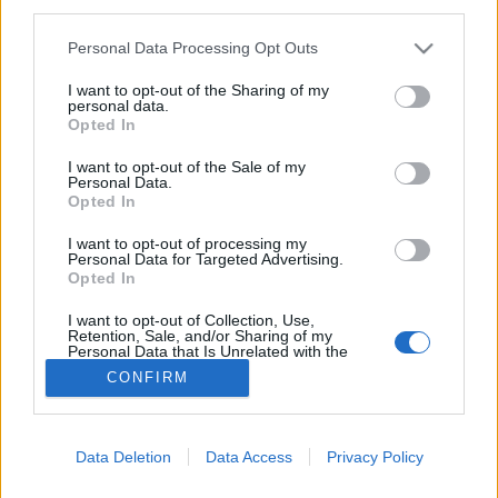
third parties.
Duzzanat
Please note that this website/app uses one or more Google
Personal Data Processing Opt Outs
services and may gather and store information including but
not limited to your visit or usage behaviour. You may click to
I want to opt-out of the Sharing of my
personal data.
grant or deny consent to Google and its third-party tags to
Opted In
use your data for below specified purposes in below Google
consent section.
I want to opt-out of the Sale of my
Personal Data.
Opted In
I want to opt-out of processing my
Personal Data for Targeted Advertising.
Opted In
I want to opt-out of Collection, Use,
Retention, Sale, and/or Sharing of my
Personal Data that Is Unrelated with the
Purposes for which it was collected.
CONFIRM
Opted Out
Google consents
Data Deletion
Data Access
Privacy Policy
I want to allow Google to enable storage
related to advertising like cookies on web or