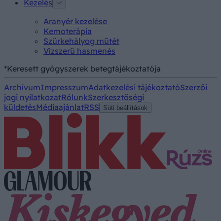
Kezelés
Aranyér kezelése
Kemoterápia
Szürkehályog műtét
Vízszerű hasmenés
*Keresett gyógyszerek betegtájékoztatója
Archívum
Impresszum
Adatkezelési tájékoztató
Szerzői
jogi nyilatkozat
Rólunk
Szerkesztőségi
küldetés
Médiaajánlat
RSS
Süti beállítások