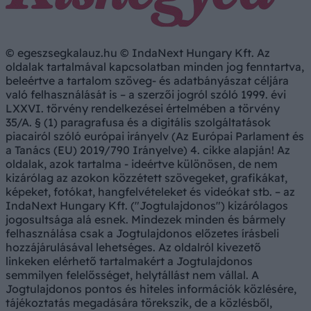
© egeszsegkalauz.hu © IndaNext Hungary Kft. Az
oldalak tartalmával kapcsolatban minden jog fenntartva,
beleértve a tartalom szöveg- és adatbányászat céljára
való felhasználását is – a szerzői jogról szóló 1999. évi
LXXVI. törvény rendelkezései értelmében a törvény
35/A. § (1) paragrafusa és a digitális szolgáltatások
piacairól szóló európai irányelv (Az Európai Parlament és
a Tanács (EU) 2019/790 Irányelve) 4. cikke alapján! Az
oldalak, azok tartalma - ideértve különösen, de nem
kizárólag az azokon közzétett szövegeket, grafikákat,
képeket, fotókat, hangfelvételeket és videókat stb. – az
IndaNext Hungary Kft. ("Jogtulajdonos") kizárólagos
jogosultsága alá esnek. Mindezek minden és bármely
felhasználása csak a Jogtulajdonos előzetes írásbeli
hozzájárulásával lehetséges. Az oldalról kivezető
linkeken elérhető tartalmakért a Jogtulajdonos
semmilyen felelősséget, helytállást nem vállal. A
Jogtulajdonos pontos és hiteles információk közlésére,
tájékoztatás megadására törekszik, de a közlésből,