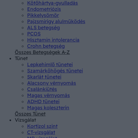
Kötőhártya-gyulladás
Endometriózis
Pikkelysömör
Pajzsmirigy alulműködés
ALS betegség
PCOS
Hisztamin intolerancia
Crohn betegség
Összes Betegségek A-Z
Tünet
Lepkehimlő tünetei
Szamárköhögés tünetei
Skarlát tünetei
Alacsony vérnyomás
Csalánkiütés
Magas vérnyomás
ADHD tünetei
Magas koleszterin
Összes Tünet
Vizsgálat
Kortizol szint
CT-vizsgálat