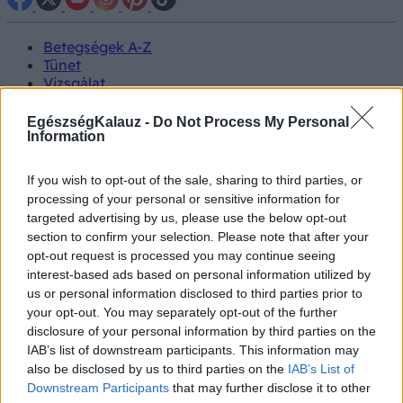
Betegségek A-Z
Tünet
Vizsgálat
Kezelés
Életmódváltás
EgészségKalauz -
Do Not Process My Personal
Kutatás
Information
Prevenció
Hírek
If you wish to opt-out of the sale, sharing to third parties, or
Videók
processing of your personal or sensitive information for
Kisállatok egészsége
targeted advertising by us, please use the below opt-out
section to confirm your selection. Please note that after your
#allergia
#influenza
#cukorbetegség
opt-out request is processed you may continue seeing
#orvosmeteorológia
#vérnyomás
#stroke
#rákbetegség
interest-based ads based on personal information utilized by
#pajzsmirigy
#reflux
#ekcéma
#herpesz
us or personal information disclosed to third parties prior to
Regisztráció
your opt-out. You may separately opt-out of the further
disclosure of your personal information by third parties on the
IAB’s list of downstream participants. This information may
also be disclosed by us to third parties on the
IAB’s List of
Downstream Participants
that may further disclose it to other
Duzzanat