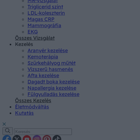
MR-vizsgálat
Triglicerid szint
LDL-koleszterin
Magas CRP
Mammográfia
EKG
Összes Vizsgálat
Kezelés
Aranyér kezelése
Kemoterápia
Szürkehályog műtét
Vízszerű hasmenés
Afta kezelése
Dagadt boka kezelése
Napallergia kezelése
Fülgyulladás kezelése
Összes Kezelés
Életmódváltás
Kutatás