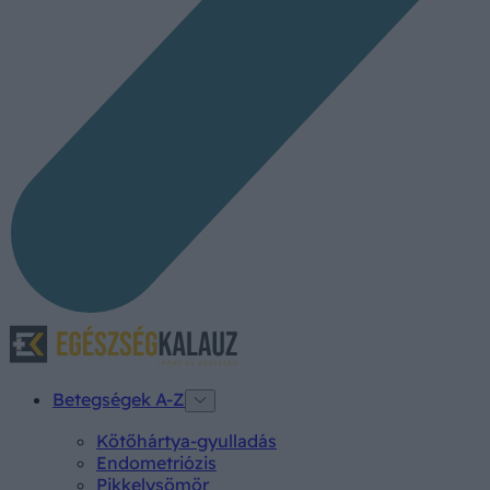
Betegségek A-Z
Kötőhártya-gyulladás
Endometriózis
Pikkelysömör