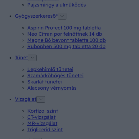
Pajzsmirigy alulműködés
Gyógyszerkereső*
Aspirin Protect 100 mg tabletta
Neo Citran por felnőttnek 14 db
Magne B6 bevont tabletta 100 db
Rubophen 500 mg tabletta 20 db
Tünet
Lepkehimlő tünetei
Szamárköhögés tünetei
Skarlát tünetei
Alacsony vérnyomás
Vizsgálat
Kortizol szint
CT-vizsgálat
MR-vizsgálat
Triglicerid szint