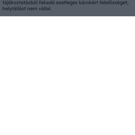
tájékoztatásból fakadó esetleges károkért felelősséget,
helytállást nem vállal.