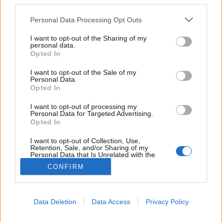
third parties.
Egészségügyi ellátás
Please note that this website/app uses one or more Google
Personal Data Processing Opt Outs
services and may gather and store information including but
not limited to your visit or usage behaviour. You may click to
I want to opt-out of the Sharing of my
personal data.
grant or deny consent to Google and its third-party tags to
Opted In
use your data for below specified purposes in below Google
consent section.
I want to opt-out of the Sale of my
Personal Data.
Opted In
I want to opt-out of processing my
Personal Data for Targeted Advertising.
Opted In
I want to opt-out of Collection, Use,
Retention, Sale, and/or Sharing of my
Personal Data that Is Unrelated with the
Purposes for which it was collected.
CONFIRM
Opted Out
Google consents
Data Deletion
Data Access
Privacy Policy
I want to allow Google to enable storage
related to advertising like cookies on web or