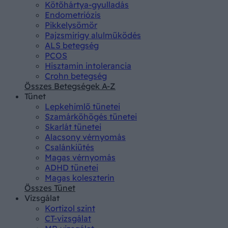
Kötőhártya-gyulladás
Endometriózis
Pikkelysömör
Pajzsmirigy alulműködés
ALS betegség
PCOS
Hisztamin intolerancia
Crohn betegség
Összes Betegségek A-Z
Tünet
Lepkehimlő tünetei
Szamárköhögés tünetei
Skarlát tünetei
Alacsony vérnyomás
Csalánkiütés
Magas vérnyomás
ADHD tünetei
Magas koleszterin
Összes Tünet
Vizsgálat
Kortizol szint
CT-vizsgálat