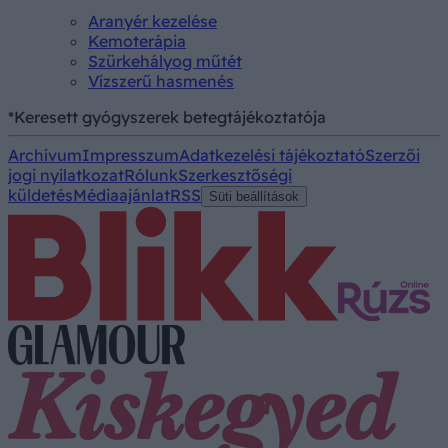
Aranyér kezelése
Kemoterápia
Szürkehályog műtét
Vízszerű hasmenés
*Keresett gyógyszerek betegtájékoztatója
Archívum
Impresszum
Adatkezelési tájékoztató
Szerzői
jogi nyilatkozat
Rólunk
Szerkesztőségi
küldetés
Médiaajánlat
RSS
Süti beállítások