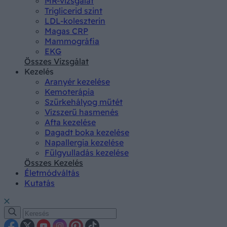
MR-vizsgálat
Triglicerid szint
LDL-koleszterin
Magas CRP
Mammográfia
EKG
Összes Vizsgálat
Kezelés
Aranyér kezelése
Kemoterápia
Szürkehályog műtét
Vízszerű hasmenés
Afta kezelése
Dagadt boka kezelése
Napallergia kezelése
Fülgyulladás kezelése
Összes Kezelés
Életmódváltás
Kutatás