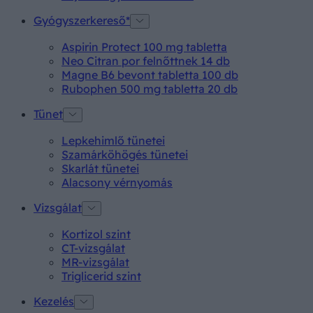
Gyógyszerkereső*
Aspirin Protect 100 mg tabletta
Neo Citran por felnőttnek 14 db
Magne B6 bevont tabletta 100 db
Rubophen 500 mg tabletta 20 db
Tünet
Lepkehimlő tünetei
Szamárköhögés tünetei
Skarlát tünetei
Alacsony vérnyomás
Vizsgálat
Kortizol szint
CT-vizsgálat
MR-vizsgálat
Triglicerid szint
Kezelés