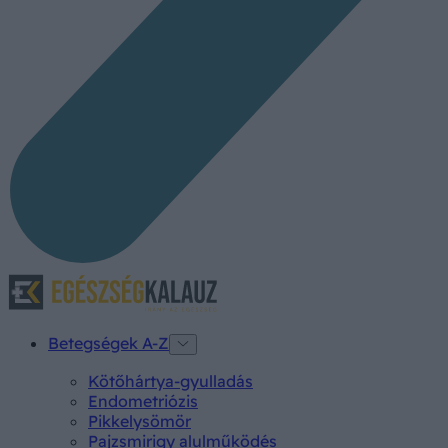
Betegségek A-Z
Kötőhártya-gyulladás
Endometriózis
Pikkelysömör
Pajzsmirigy alulműködés