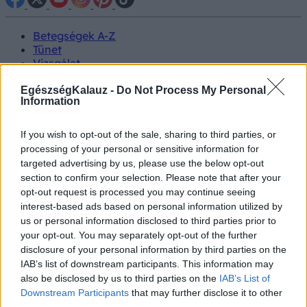
Betegségek A-Z
Tünet
Vizsgálat
Kezelés
Életmódváltás
EgészségKalauz -
Do Not Process My Personal
Information
Kutatás
Prevenció
Hírek
If you wish to opt-out of the sale, sharing to third parties, or
Videók
processing of your personal or sensitive information for
Kisállatok egészsége
targeted advertising by us, please use the below opt-out
section to confirm your selection. Please note that after your
#allergia
#influenza
#cukorbetegség
opt-out request is processed you may continue seeing
#orvosmeteorológia
#vérnyomás
#stroke
#rákbetegség
interest-based ads based on personal information utilized by
#pajzsmirigy
#reflux
#ekcéma
#herpesz
us or personal information disclosed to third parties prior to
Regisztráció
your opt-out. You may separately opt-out of the further
disclosure of your personal information by third parties on the
IAB’s list of downstream participants. This information may
also be disclosed by us to third parties on the
IAB’s List of
Downstream Participants
that may further disclose it to other
Egészségügyi ellátás