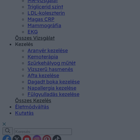
MR-vizsgálat
Triglicerid szint
LDL-koleszterin
Magas CRP
Mammográfia
EKG
Összes Vizsgálat
Kezelés
Aranyér kezelése
Kemoterápia
Szürkehályog műtét
Vízszerű hasmenés
Afta kezelése
Dagadt boka kezelése
Napallergia kezelése
Fülgyulladás kezelése
Összes Kezelés
Életmódváltás
Kutatás