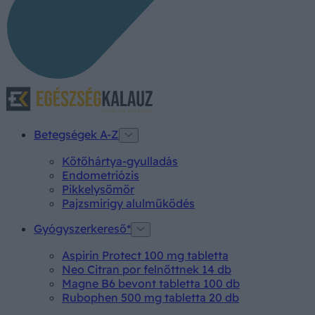
Betegségek A-Z
Kötőhártya-gyulladás
Endometriózis
Pikkelysömör
Pajzsmirigy alulműködés
Gyógyszerkereső*
Aspirin Protect 100 mg tabletta
Neo Citran por felnőttnek 14 db
Magne B6 bevont tabletta 100 db
Rubophen 500 mg tabletta 20 db