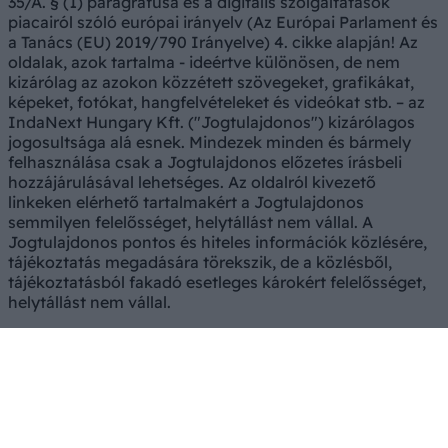
35/A. § (1) paragrafusa és a digitális szolgáltatások
piacairól szóló európai irányelv (Az Európai Parlament és
a Tanács (EU) 2019/790 Irányelve) 4. cikke alapján! Az
oldalak, azok tartalma - ideértve különösen, de nem
kizárólag az azokon közzétett szövegeket, grafikákat,
képeket, fotókat, hangfelvételeket és videókat stb. – az
IndaNext Hungary Kft. ("Jogtulajdonos") kizárólagos
jogosultsága alá esnek. Mindezek minden és bármely
felhasználása csak a Jogtulajdonos előzetes írásbeli
hozzájárulásával lehetséges. Az oldalról kivezető
linkeken elérhető tartalmakért a Jogtulajdonos
semmilyen felelősséget, helytállást nem vállal. A
Jogtulajdonos pontos és hiteles információk közlésére,
tájékoztatás megadására törekszik, de a közlésből,
tájékoztatásból fakadó esetleges károkért felelősséget,
helytállást nem vállal.