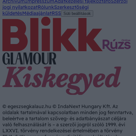
Archívum
Impresszum
Adatkezelési tájékoztató
Szerzői
jogi nyilatkozat
Rólunk
Szerkesztőségi
küldetés
Médiaajánlat
RSS
Süti beállítások
© egeszsegkalauz.hu © IndaNext Hungary Kft. Az
oldalak tartalmával kapcsolatban minden jog fenntartva,
beleértve a tartalom szöveg- és adatbányászat céljára
való felhasználását is – a szerzői jogról szóló 1999. évi
LXXVI. törvény rendelkezései értelmében a törvény