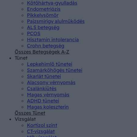
Kötőhártya-gyulladás
Endometriózis
Pikkelysömör
Pajzsmirigy alulműködés
ALS betegség
PCOS
Hisztamin intolerancia
Crohn betegség
Összes Betegségek A-Z
Tünet
Lepkehimlő tünetei
Szamárköhögés tünetei
Skarlát tünetei
Alacsony vérnyomás
Csalánkiütés
Magas vérnyomás
ADHD tünetei
Magas koleszterin
Összes Tünet
Vizsgálat
Kortizol szint
CT-vizsgálat