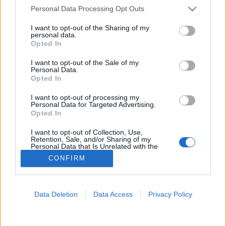
Please note that this website/app uses one or more Google
Personal Data Processing Opt Outs
Ekcéma
services and may gather and store information including but
not limited to your visit or usage behaviour. You may click to
I want to opt-out of the Sharing of my
personal data.
grant or deny consent to Google and its third-party tags to
Opted In
use your data for below specified purposes in below Google
consent section.
I want to opt-out of the Sale of my
Personal Data.
Opted In
I want to opt-out of processing my
Personal Data for Targeted Advertising.
Opted In
I want to opt-out of Collection, Use,
Retention, Sale, and/or Sharing of my
Personal Data that Is Unrelated with the
Purposes for which it was collected.
CONFIRM
Opted Out
Google consents
Data Deletion
Data Access
Privacy Policy
I want to allow Google to enable storage
related to advertising like cookies on web or
device identifiers in apps.