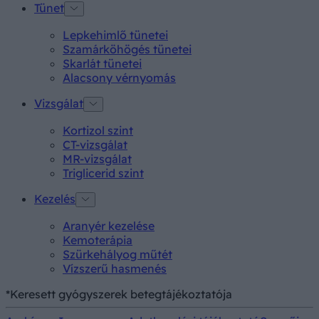
Tünet
Lepkehimlő tünetei
Szamárköhögés tünetei
Skarlát tünetei
Alacsony vérnyomás
Vizsgálat
Kortizol szint
CT-vizsgálat
MR-vizsgálat
Triglicerid szint
Kezelés
Aranyér kezelése
Kemoterápia
Szürkehályog műtét
Vízszerű hasmenés
*Keresett gyógyszerek betegtájékoztatója