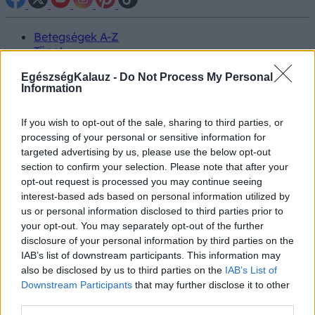
Betegségek A-Z
Tünet
Vizsgálat
EgészségKalauz -
Do Not Process My Personal
Kezelés
Information
Életmódváltás
Kutatás
Prevenció
If you wish to opt-out of the sale, sharing to third parties, or
Hírek
processing of your personal or sensitive information for
Videók
targeted advertising by us, please use the below opt-out
Kisállatok egészsége
section to confirm your selection. Please note that after your
opt-out request is processed you may continue seeing
#allergia
#influenza
#cukorbetegség
interest-based ads based on personal information utilized by
#orvosmeteorológia
#vérnyomás
#stroke
#rákbetegség
us or personal information disclosed to third parties prior to
#pajzsmirigy
#reflux
#ekcéma
#herpesz
your opt-out. You may separately opt-out of the further
Regisztráció
disclosure of your personal information by third parties on the
IAB’s list of downstream participants. This information may
also be disclosed by us to third parties on the
IAB’s List of
Downstream Participants
that may further disclose it to other
third parties.
Ekcéma