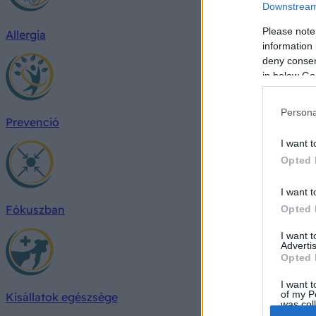
Downstream 
Please note
Allergia
information 
deny consent
in below Go
Persona
Prevenció
I want t
Opted 
I want t
Fókuszban
Opted 
I want 
Advertis
Opted 
I want t
of my P
Kisállatok egészsége
was col