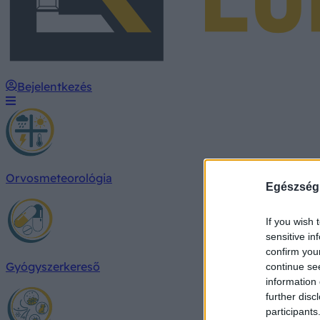
Bejelentkezés
Orvosmeteorológia
Egészség
If you wish 
sensitive in
confirm you
Gyógyszerkereső
continue se
information 
further disc
participants