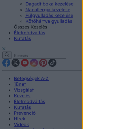
Dagadt boka kezelése
Napallergia kezelése
Fülgyulladás kezelése
Kötőhártya gyulladás
Összes Kezelés
Életmódváltás
Kutatás
Betegségek A-Z
Tünet
Vizsgálat
Kezelés
Életmódváltás
Kutatás
Prevenció
Hírek
Videók