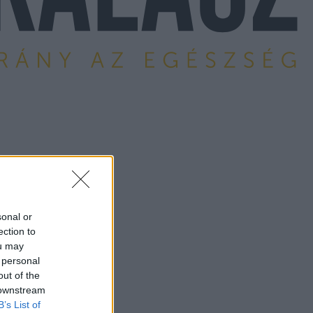
sonal or
ection to
ou may
 personal
out of the
 downstream
B’s List of