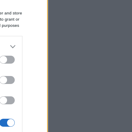
er and store
to grant or
ed purposes