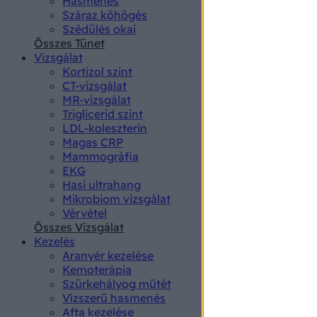
Hasmenés
authenti
Száraz köhögés
Szédülés okai
Összes Tünet
Vizsgálat
Kortizol szint
CT-vizsgálat
MR-vizsgálat
Triglicerid szint
LDL-koleszterin
Magas CRP
Mammográfia
EKG
Hasi ultrahang
Mikrobiom vizsgálat
Vérvétel
Összes Vizsgálat
Kezelés
Aranyér kezelése
Kemoterápia
Szürkehályog műtét
Vízszerű hasmenés
Afta kezelése