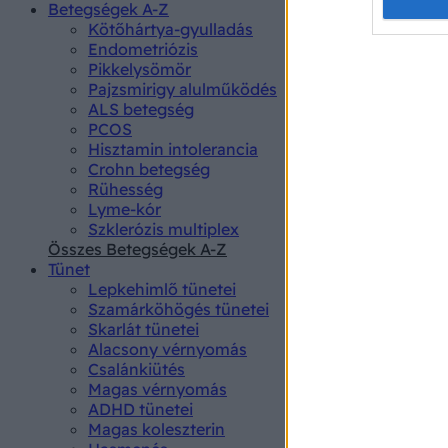
Opted 
Betegségek A-Z
Kötőhártya-gyulladás
Endometriózis
Google 
Pikkelysömör
Pajzsmirigy alulműködés
I want t
ALS betegség
web or d
PCOS
Hisztamin intolerancia
I want t
Crohn betegség
purpose
Rühesség
Lyme-kór
I want 
Szklerózis multiplex
Összes Betegségek A-Z
I want t
Tünet
web or d
Lepkehimlő tünetei
Szamárköhögés tünetei
I want t
Skarlát tünetei
or app.
Alacsony vérnyomás
Csalánkiütés
I want t
Magas vérnyomás
ADHD tünetei
Magas koleszterin
I want t