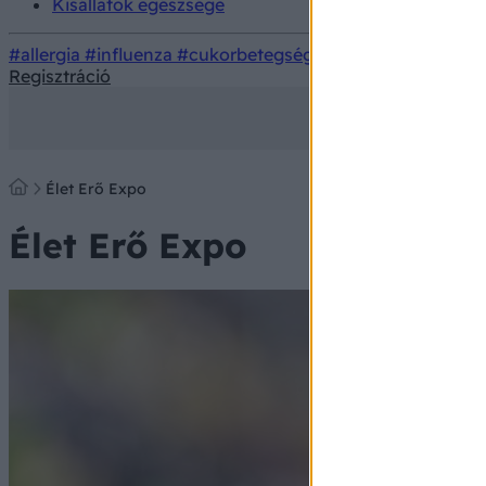
Kisállatok egészsége
#allergia
#influenza
#cukorbetegség
#orvosmeteorológi
Regisztráció
Élet Erő Expo
Élet Erő Expo