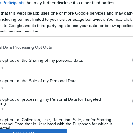
Participants
that may further disclose it to other third parties.
 that this website/app uses one or more Google services and may gath
including but not limited to your visit or usage behaviour. You may click 
 to Google and its third-party tags to use your data for below specifi
ogle consent section.
l Data Processing Opt Outs
o opt-out of the Sharing of my personal data.
In
o opt-out of the Sale of my Personal Data.
In
to opt-out of processing my Personal Data for Targeted
ing.
In
o opt-out of Collection, Use, Retention, Sale, and/or Sharing
ersonal Data that Is Unrelated with the Purposes for which it
lected.