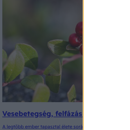
Vesebetegség, felfázás esetén ezt 
A legtöbb ember tapasztal élete során legalább egyszer h