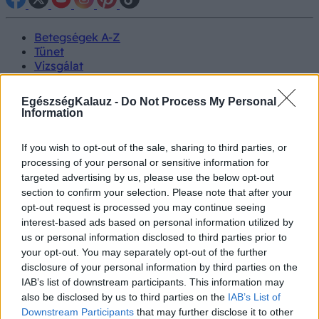
Betegségek A-Z
Tünet
Vizsgálat
Kezelés
Életmódváltás
EgészségKalauz -
Do Not Process My Personal
Kutatás
Information
Prevenció
Hírek
If you wish to opt-out of the sale, sharing to third parties, or
Videók
processing of your personal or sensitive information for
Kisállatok egészsége
targeted advertising by us, please use the below opt-out
section to confirm your selection. Please note that after your
#allergia
#influenza
#cukorbetegség
opt-out request is processed you may continue seeing
#orvosmeteorológia
#vérnyomás
#stroke
#rákbetegség
interest-based ads based on personal information utilized by
#pajzsmirigy
#reflux
#ekcéma
#herpesz
us or personal information disclosed to third parties prior to
Regisztráció
your opt-out. You may separately opt-out of the further
disclosure of your personal information by third parties on the
IAB’s list of downstream participants. This information may
also be disclosed by us to third parties on the
IAB’s List of
Downstream Participants
that may further disclose it to other
Életmentés