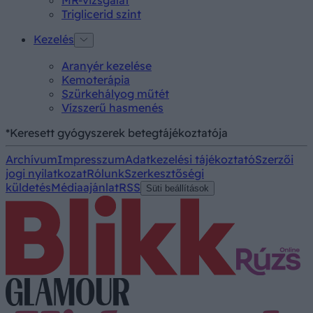
MR-vizsgálat
Triglicerid szint
Kezelés
Aranyér kezelése
Kemoterápia
Szürkehályog műtét
Vízszerű hasmenés
*Keresett gyógyszerek betegtájékoztatója
Archívum
Impresszum
Adatkezelési tájékoztató
Szerzői
jogi nyilatkozat
Rólunk
Szerkesztőségi
küldetés
Médiaajánlat
RSS
Süti beállítások