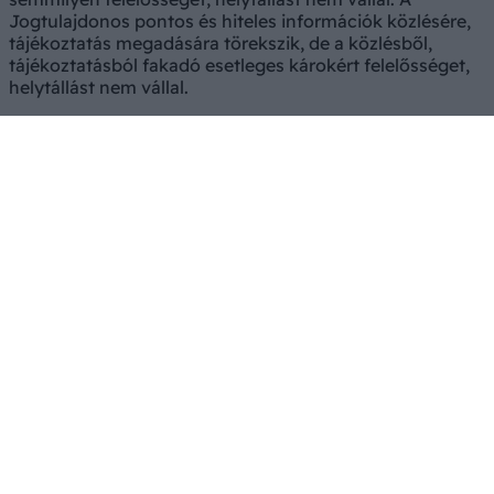
Jogtulajdonos pontos és hiteles információk közlésére,
tájékoztatás megadására törekszik, de a közlésből,
tájékoztatásból fakadó esetleges károkért felelősséget,
helytállást nem vállal.