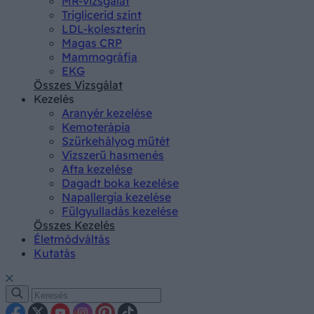
MR-vizsgálat
Triglicerid szint
LDL-koleszterin
Magas CRP
Mammográfia
EKG
Összes Vizsgálat
Kezelés
Aranyér kezelése
Kemoterápia
Szürkehályog műtét
Vízszerű hasmenés
Afta kezelése
Dagadt boka kezelése
Napallergia kezelése
Fülgyulladás kezelése
Összes Kezelés
Életmódváltás
Kutatás