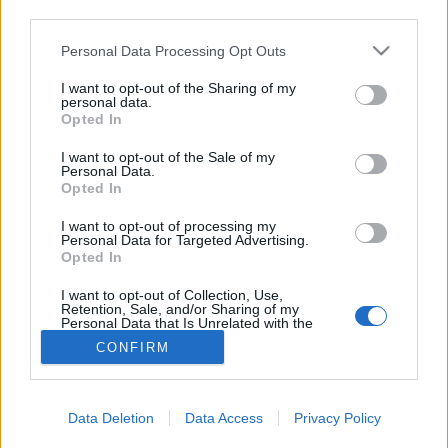
third parties.
Életmentés
Please note that this website/app uses one or more Google
Personal Data Processing Opt Outs
services and may gather and store information including but
not limited to your visit or usage behaviour. You may click to
I want to opt-out of the Sharing of my
personal data.
grant or deny consent to Google and its third-party tags to
Opted In
use your data for below specified purposes in below Google
consent section.
I want to opt-out of the Sale of my
Personal Data.
Opted In
I want to opt-out of processing my
Personal Data for Targeted Advertising.
Opted In
I want to opt-out of Collection, Use,
Retention, Sale, and/or Sharing of my
Personal Data that Is Unrelated with the
Purposes for which it was collected.
CONFIRM
Opted Out
Google consents
Data Deletion
Data Access
Privacy Policy
I want to allow Google to enable storage