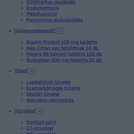
Kötőhártya-gyulladás
Endometriózis
Pikkelysömör
Pajzsmirigy alulműködés
Gyógyszerkereső*
Aspirin Protect 100 mg tabletta
Neo Citran por felnőttnek 14 db
Magne B6 bevont tabletta 100 db
Rubophen 500 mg tabletta 20 db
Tünet
Lepkehimlő tünetei
Szamárköhögés tünetei
Skarlát tünetei
Alacsony vérnyomás
Vizsgálat
Kortizol szint
CT-vizsgálat