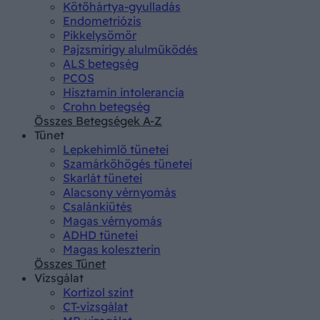
Kötőhártya-gyulladás
Endometriózis
Pikkelysömör
Pajzsmirigy alulműködés
ALS betegség
PCOS
Hisztamin intolerancia
Crohn betegség
Összes Betegségek A-Z
Tünet
Lepkehimlő tünetei
Szamárköhögés tünetei
Skarlát tünetei
Alacsony vérnyomás
Csalánkiütés
Magas vérnyomás
ADHD tünetei
Magas koleszterin
Összes Tünet
Vizsgálat
Kortizol szint
CT-vizsgálat