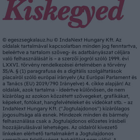
© egeszsegkalauz.hu © IndaNext Hungary Kft. Az
oldalak tartalmával kapcsolatban minden jog fenntartva,
beleértve a tartalom szöveg- és adatbányászat céljára
való felhasználását is – a szerzői jogról szóló 1999. évi
LXXVI. törvény rendelkezései értelmében a törvény
35/A. § (1) paragrafusa és a digitális szolgáltatások
piacairól szóló európai irányelv (Az Európai Parlament és
a Tanács (EU) 2019/790 Irányelve) 4. cikke alapján! Az
oldalak, azok tartalma - ideértve különösen, de nem
kizárólag az azokon közzétett szövegeket, grafikákat,
képeket, fotókat, hangfelvételeket és videókat stb. – az
IndaNext Hungary Kft. ("Jogtulajdonos") kizárólagos
jogosultsága alá esnek. Mindezek minden és bármely
felhasználása csak a Jogtulajdonos előzetes írásbeli
hozzájárulásával lehetséges. Az oldalról kivezető
linkeken elérhető tartalmakért a Jogtulajdonos
semmilyen felelősséget, helytállást nem vállal. A