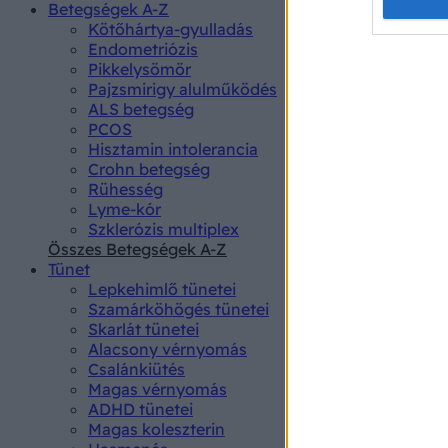
Opted 
Betegségek A-Z
Kötőhártya-gyulladás
Endometriózis
Google 
Pikkelysömör
Pajzsmirigy alulműködés
I want t
ALS betegség
web or d
PCOS
Hisztamin intolerancia
I want t
Crohn betegség
purpose
Rühesség
Lyme-kór
I want 
Szklerózis multiplex
Összes Betegségek A-Z
I want t
Tünet
web or d
Lepkehimlő tünetei
Szamárköhögés tünetei
I want t
Skarlát tünetei
or app.
Alacsony vérnyomás
Csalánkiütés
I want t
Magas vérnyomás
ADHD tünetei
Magas koleszterin
I want t