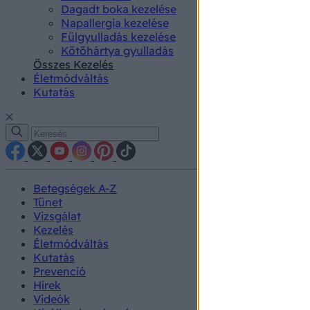
Dagadt boka kezelése
Napallergia kezelése
Fülgyulladás kezelése
Kötőhártya gyulladás
Összes Kezelés
Életmódváltás
Kutatás
Betegségek A-Z
Tünet
Vizsgálat
Kezelés
Életmódváltás
Kutatás
Prevenció
Hírek
Videók