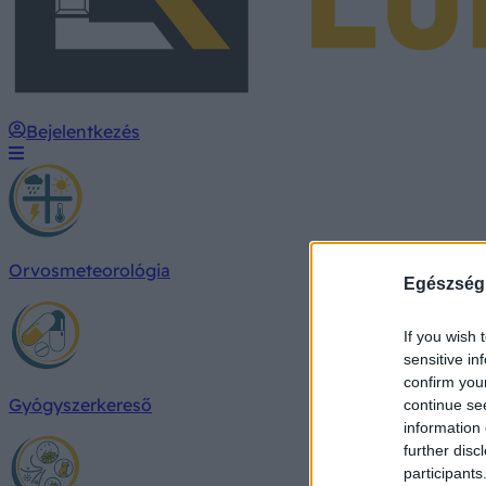
Bejelentkezés
Orvosmeteorológia
Egészség
If you wish 
sensitive in
confirm you
Gyógyszerkereső
continue se
information 
further disc
participants