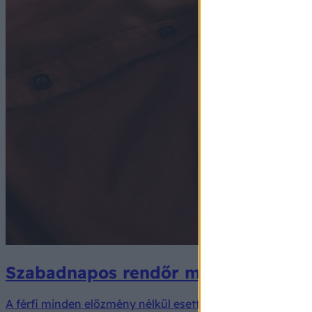
Szabadnapos rendőr mentette meg e
A férfi minden előzmény nélkül esett össze az utcán.