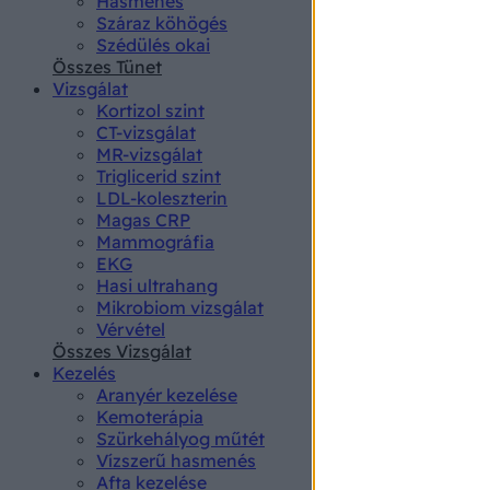
Hasmenés
authenti
Száraz köhögés
Szédülés okai
Összes Tünet
Vizsgálat
Kortizol szint
CT-vizsgálat
MR-vizsgálat
Triglicerid szint
LDL-koleszterin
Magas CRP
Mammográfia
EKG
Hasi ultrahang
Mikrobiom vizsgálat
Vérvétel
Összes Vizsgálat
Kezelés
Aranyér kezelése
Kemoterápia
Szürkehályog műtét
Vízszerű hasmenés
Afta kezelése