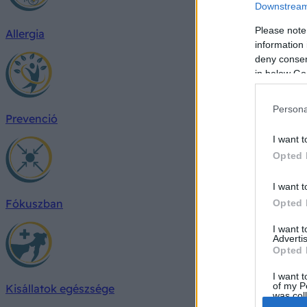
Downstream 
Please note
Allergia
information 
deny consent
in below Go
Persona
Prevenció
I want t
Opted 
I want t
Fókuszban
Opted 
I want 
Advertis
Opted 
I want t
of my P
Kisállatok egészsége
was col