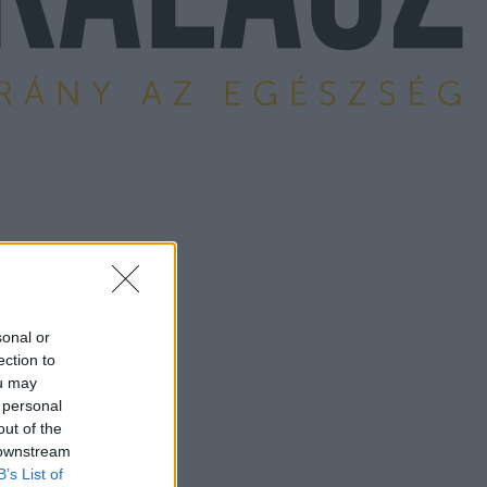
sonal or
ection to
ou may
 personal
out of the
 downstream
B’s List of