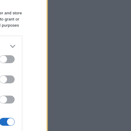
er and store
to grant or
ed purposes