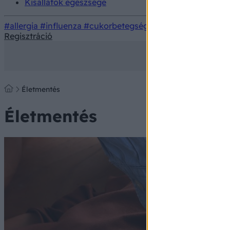
Kisállatok egészsége
#allergia
#influenza
#cukorbetegség
#orvosmeteorológi
Regisztráció
Életmentés
Életmentés