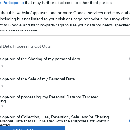
Participants
that may further disclose it to other third parties.
 that this website/app uses one or more Google services and may gath
including but not limited to your visit or usage behaviour. You may click 
 to Google and its third-party tags to use your data for below specifi
ogle consent section.
l Data Processing Opt Outs
o opt-out of the Sharing of my personal data.
In
o opt-out of the Sale of my Personal Data.
In
to opt-out of processing my Personal Data for Targeted
ing.
In
o opt-out of Collection, Use, Retention, Sale, and/or Sharing
ersonal Data that Is Unrelated with the Purposes for which it
lected.