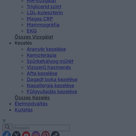
MR-vizsgálat
Triglicerid szint
LDL-koleszterin
Magas CRP
Mammográfia
EKG
Összes Vizsgálat
Kezelés
Aranyér kezelése
Kemoterápia
Szürkehályog műtét
Vízszerű hasmenés
Afta kezelése
Dagadt boka kezelése
Napallergia kezelése
Fülgyulladás kezelése
Összes Kezelés
Életmódváltás
Kutatás