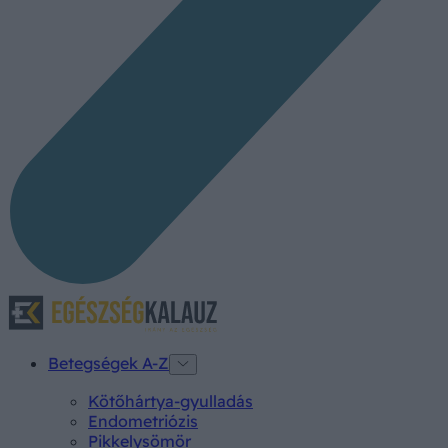
Betegségek A-Z
Kötőhártya-gyulladás
Endometriózis
Pikkelysömör