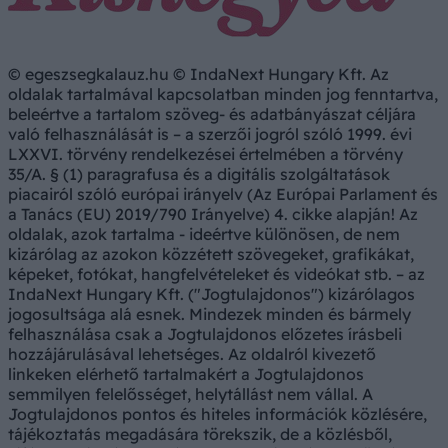
© egeszsegkalauz.hu © IndaNext Hungary Kft. Az
oldalak tartalmával kapcsolatban minden jog fenntartva,
beleértve a tartalom szöveg- és adatbányászat céljára
való felhasználását is – a szerzői jogról szóló 1999. évi
LXXVI. törvény rendelkezései értelmében a törvény
35/A. § (1) paragrafusa és a digitális szolgáltatások
piacairól szóló európai irányelv (Az Európai Parlament és
a Tanács (EU) 2019/790 Irányelve) 4. cikke alapján! Az
oldalak, azok tartalma - ideértve különösen, de nem
kizárólag az azokon közzétett szövegeket, grafikákat,
képeket, fotókat, hangfelvételeket és videókat stb. – az
IndaNext Hungary Kft. ("Jogtulajdonos") kizárólagos
jogosultsága alá esnek. Mindezek minden és bármely
felhasználása csak a Jogtulajdonos előzetes írásbeli
hozzájárulásával lehetséges. Az oldalról kivezető
linkeken elérhető tartalmakért a Jogtulajdonos
semmilyen felelősséget, helytállást nem vállal. A
Jogtulajdonos pontos és hiteles információk közlésére,
tájékoztatás megadására törekszik, de a közlésből,