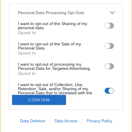
third parties.
Előrejelzés
Please note that this website/app uses one or more Google
Personal Data Processing Opt Outs
services and may gather and store information including but
not limited to your visit or usage behaviour. You may click to
I want to opt-out of the Sharing of my
personal data.
grant or deny consent to Google and its third-party tags to
Opted In
use your data for below specified purposes in below Google
consent section.
I want to opt-out of the Sale of my
Personal Data.
Opted In
I want to opt-out of processing my
Personal Data for Targeted Advertising.
Opted In
I want to opt-out of Collection, Use,
Retention, Sale, and/or Sharing of my
Personal Data that Is Unrelated with the
Purposes for which it was collected.
CONFIRM
Opted Out
Google consents
Data Deletion
Data Access
Privacy Policy
I want to allow Google to enable storage
related to advertising like cookies on web or