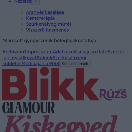
Kezelés
Aranyér kezelése
Kemoterápia
Szürkehályog műtét
Vízszerű hasmenés
*Keresett gyógyszerek betegtájékoztatója
Archívum
Impresszum
Adatkezelési tájékoztató
Szerzői
jogi nyilatkozat
Rólunk
Szerkesztőségi
küldetés
Médiaajánlat
RSS
Süti beállítások