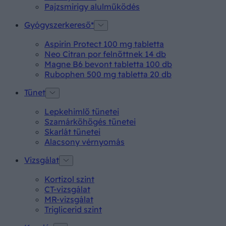
Pajzsmirigy alulműködés
Gyógyszerkereső*
Aspirin Protect 100 mg tabletta
Neo Citran por felnőttnek 14 db
Magne B6 bevont tabletta 100 db
Rubophen 500 mg tabletta 20 db
Tünet
Lepkehimlő tünetei
Szamárköhögés tünetei
Skarlát tünetei
Alacsony vérnyomás
Vizsgálat
Kortizol szint
CT-vizsgálat
MR-vizsgálat
Triglicerid szint