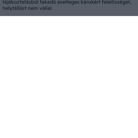
tájékoztatásból fakadó esetleges károkért felelősséget,
helytállást nem vállal.