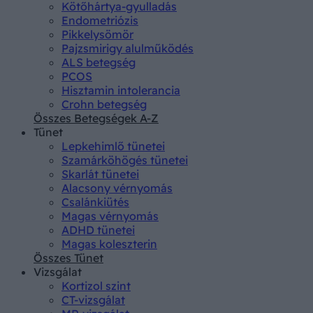
Kötőhártya-gyulladás
Endometriózis
Pikkelysömör
Pajzsmirigy alulműködés
ALS betegség
PCOS
Hisztamin intolerancia
Crohn betegség
Összes Betegségek A-Z
Tünet
Lepkehimlő tünetei
Szamárköhögés tünetei
Skarlát tünetei
Alacsony vérnyomás
Csalánkiütés
Magas vérnyomás
ADHD tünetei
Magas koleszterin
Összes Tünet
Vizsgálat
Kortizol szint
CT-vizsgálat