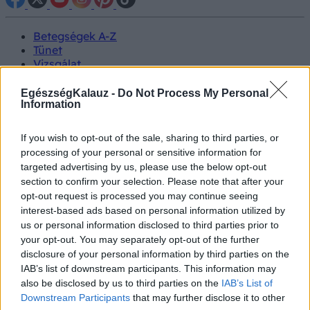
Betegségek A-Z
Tünet
Vizsgálat
Kezelés
Életmódváltás
EgészségKalauz -
Do Not Process My Personal
Kutatás
Information
Prevenció
Hírek
If you wish to opt-out of the sale, sharing to third parties, or
Videók
processing of your personal or sensitive information for
Kisállatok egészsége
targeted advertising by us, please use the below opt-out
section to confirm your selection. Please note that after your
#allergia
#influenza
#cukorbetegség
opt-out request is processed you may continue seeing
#orvosmeteorológia
#vérnyomás
#stroke
#rákbetegség
interest-based ads based on personal information utilized by
#pajzsmirigy
#reflux
#ekcéma
#herpesz
us or personal information disclosed to third parties prior to
Regisztráció
your opt-out. You may separately opt-out of the further
disclosure of your personal information by third parties on the
IAB’s list of downstream participants. This information may
also be disclosed by us to third parties on the
IAB’s List of
Downstream Participants
that may further disclose it to other
Előrejelzés