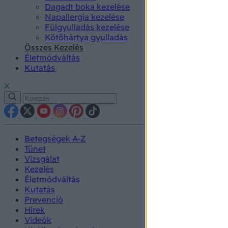
Dagadt boka kezelése
Napallergia kezelése
Fülgyulladás kezelése
Kötőhártya gyulladás
Összes Kezelés
Életmódváltás
Kutatás
Betegségek A-Z
Tünet
Vizsgálat
Kezelés
Életmódváltás
Kutatás
Prevenció
Hírek
Videók