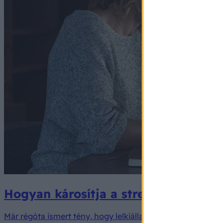
Hogyan károsítja a stressz az ereke
Már régóta ismert tény, hogy lelkiállapotunk nagy hatás