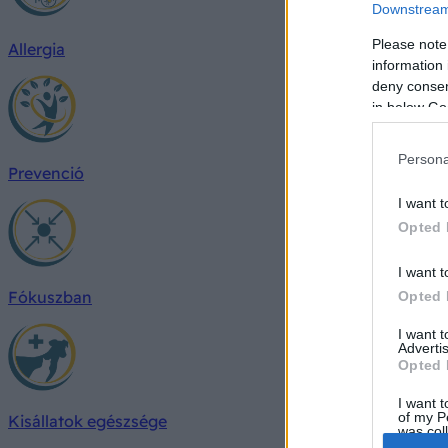
Downstream 
Please note
Allergia
information 
deny consent
in below Go
Persona
Prevenció
I want t
Opted 
I want t
Fókuszban
Opted 
I want 
Advertis
Opted 
I want t
of my P
Kisállatok egészsége
was col