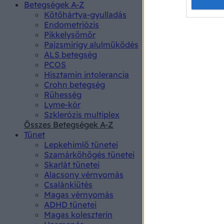
Opted 
Betegségek A-Z
Kötőhártya-gyulladás
Endometriózis
Google 
Pikkelysömör
Pajzsmirigy alulműködés
I want t
ALS betegség
web or d
PCOS
Hisztamin intolerancia
I want t
Crohn betegség
purpose
Rühesség
Lyme-kór
I want 
Szklerózis multiplex
Összes Betegségek A-Z
I want t
Tünet
web or d
Lepkehimlő tünetei
Szamárköhögés tünetei
I want t
Skarlát tünetei
or app.
Alacsony vérnyomás
Csalánkiütés
I want t
Magas vérnyomás
ADHD tünetei
Magas koleszterin
I want t