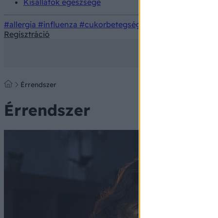
Kisállatok egészsége
#allergia
#influenza
#cukorbetegség
#orvosmeteorológi
Regisztráció
Érrendszer
Érrendszer