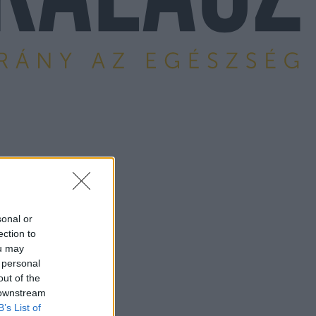
sonal or
ection to
ou may
 personal
out of the
 downstream
B’s List of