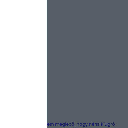
ok szerves része, így nem meglepő, hogy néha kiugró