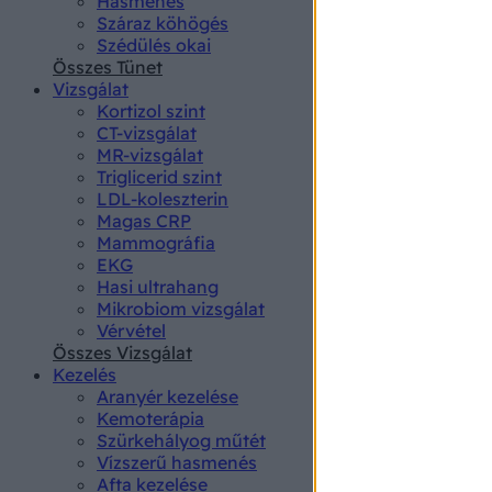
Hasmenés
authenti
Száraz köhögés
Szédülés okai
Összes Tünet
Vizsgálat
Kortizol szint
CT-vizsgálat
MR-vizsgálat
Triglicerid szint
LDL-koleszterin
Magas CRP
Mammográfia
EKG
Hasi ultrahang
Mikrobiom vizsgálat
Vérvétel
Összes Vizsgálat
Kezelés
Aranyér kezelése
Kemoterápia
Szürkehályog műtét
Vízszerű hasmenés
Afta kezelése