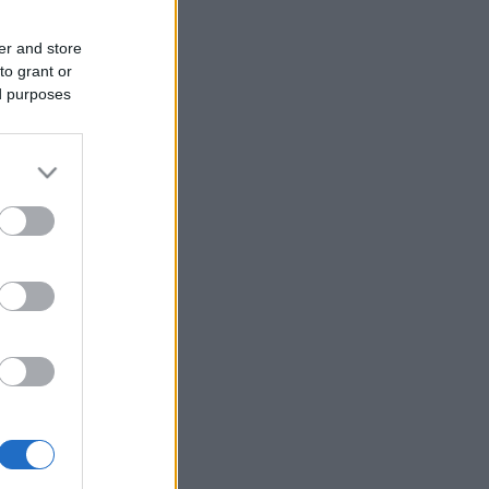
er and store
to grant or
ed purposes