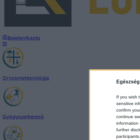
Bejelentkezés
Orvosmeteorológia
Egészség
If you wish 
sensitive in
confirm you
Gyógyszerkereső
continue se
information 
further disc
participants