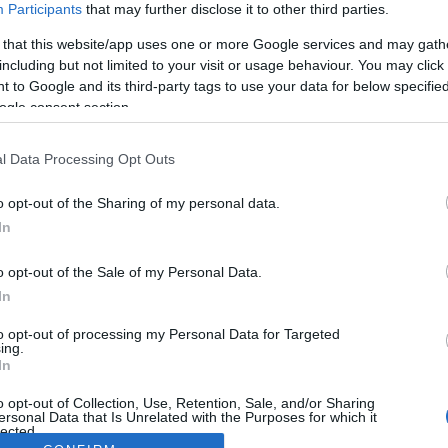
Participants
that may further disclose it to other third parties.
 that this website/app uses one or more Google services and may gath
including but not limited to your visit or usage behaviour. You may click 
 to Google and its third-party tags to use your data for below specifi
ogle consent section.
l Data Processing Opt Outs
o opt-out of the Sharing of my personal data.
In
o opt-out of the Sale of my Personal Data.
In
to opt-out of processing my Personal Data for Targeted
ing.
In
o opt-out of Collection, Use, Retention, Sale, and/or Sharing
ersonal Data that Is Unrelated with the Purposes for which it
lected.