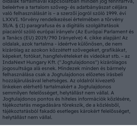
oldalak tartalmával kapcsolatban minden jog fenntartva,
beleértve a tartalom szöveg- és adatbányászat céljára
való felhasználását is – a szerzői jogról szóló 1999. évi
LXXVI. törvény rendelkezései értelmében a törvény
35/A. § (1) paragrafusa és a digitális szolgáltatások
piacairól szóló európai irányelv (Az Európai Parlament és
a Tanács (EU) 2019/790 Irányelve) 4. cikke alapján! Az
oldalak, azok tartalma - ideértve különösen, de nem
kizárólag az azokon közzétett szövegeket, grafikákat,
képeket, fotókat, hangfelvételeket és videókat stb. – az
IndaNext Hungary Kft. ("Jogtulajdonos") kizárólagos
jogosultsága alá esnek. Mindezek minden és bármely
felhasználása csak a Jogtulajdonos előzetes írásbeli
hozzájárulásával lehetséges. Az oldalról kivezető
linkeken elérhető tartalmakért a Jogtulajdonos
semmilyen felelősséget, helytállást nem vállal. A
Jogtulajdonos pontos és hiteles információk közlésére,
tájékoztatás megadására törekszik, de a közlésből,
tájékoztatásból fakadó esetleges károkért felelősséget,
helytállást nem vállal.