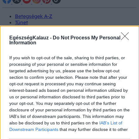
Betegségek A-Z
Tünet
Vizsgálat
Kezelés
EgészségKalauz -
Do Not Process My Personal
Életmódváltás
Information
Kutatás
Prevenció
If you wish to opt-out of the sale, sharing to third parties, or
Hírek
processing of your personal or sensitive information for
Videók
targeted advertising by us, please use the below opt-out
Kisállatok egészsége
section to confirm your selection. Please note that after your
opt-out request is processed you may continue seeing
#allergia
#influenza
#cukorbetegség
interest-based ads based on personal information utilized by
#orvosmeteorológia
#vérnyomás
#stroke
#rákbetegség
us or personal information disclosed to third parties prior to
#pajzsmirigy
#reflux
#ekcéma
#herpesz
your opt-out. You may separately opt-out of the further
Regisztráció
disclosure of your personal information by third parties on the
IAB’s list of downstream participants. This information may
also be disclosed by us to third parties on the
IAB’s List of
Downstream Participants
that may further disclose it to other
third parties.
Evés