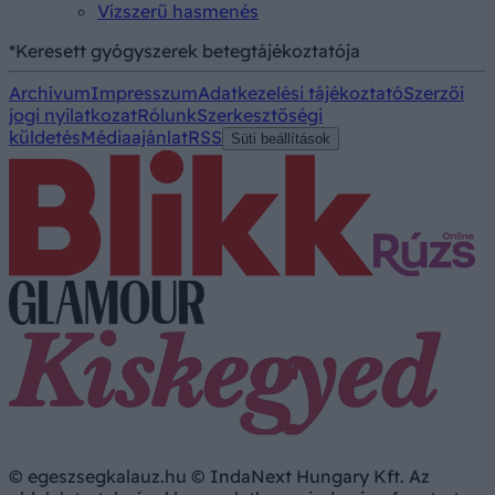
Vízszerű hasmenés
*Keresett gyógyszerek betegtájékoztatója
Archívum
Impresszum
Adatkezelési tájékoztató
Szerzői
jogi nyilatkozat
Rólunk
Szerkesztőségi
küldetés
Médiaajánlat
RSS
Süti beállítások
© egeszsegkalauz.hu © IndaNext Hungary Kft. Az