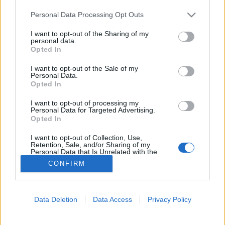
Please note that this website/app uses one or more Google
Personal Data Processing Opt Outs
Evés
services and may gather and store information including but
not limited to your visit or usage behaviour. You may click to
I want to opt-out of the Sharing of my
personal data.
grant or deny consent to Google and its third-party tags to
Opted In
use your data for below specified purposes in below Google
consent section.
I want to opt-out of the Sale of my
Personal Data.
Opted In
I want to opt-out of processing my
Personal Data for Targeted Advertising.
Opted In
I want to opt-out of Collection, Use,
Retention, Sale, and/or Sharing of my
Personal Data that Is Unrelated with the
Purposes for which it was collected.
CONFIRM
Opted Out
Google consents
Data Deletion
Data Access
Privacy Policy
I want to allow Google to enable storage
related to advertising like cookies on web or