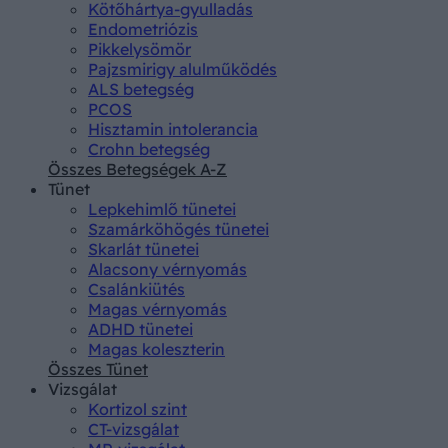
Kötőhártya-gyulladás
Endometriózis
Pikkelysömör
Pajzsmirigy alulműködés
ALS betegség
PCOS
Hisztamin intolerancia
Crohn betegség
Összes Betegségek A-Z
Tünet
Lepkehimlő tünetei
Szamárköhögés tünetei
Skarlát tünetei
Alacsony vérnyomás
Csalánkiütés
Magas vérnyomás
ADHD tünetei
Magas koleszterin
Összes Tünet
Vizsgálat
Kortizol szint
CT-vizsgálat