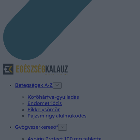
Betegségek A-Z
Kötőhártya-gyulladás
Endometriózis
Pikkelysömör
Pajzsmirigy alulműködés
Gyógyszerkereső*
Aspirin Protect 100 mg tabletta