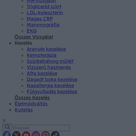
MR-vizsgálat
Triglicerid szint
LDL-koleszterin
Magas CRP
Mammográfia
EKG
Összes Vizsgálat
Kezelés
Aranyér kezelése
Kemoterápia
Szürkehályog műtét
Vízszerű hasmenés
Afta kezelése
Dagadt boka kezelése
Napallergia kezelése
Fülgyulladás kezelése
Összes Kezelés
Életmódváltás
Kutatás