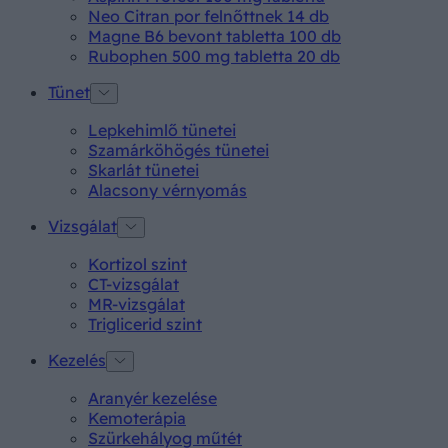
Neo Citran por felnőttnek 14 db
Magne B6 bevont tabletta 100 db
Rubophen 500 mg tabletta 20 db
Tünet
Lepkehimlő tünetei
Szamárköhögés tünetei
Skarlát tünetei
Alacsony vérnyomás
Vizsgálat
Kortizol szint
CT-vizsgálat
MR-vizsgálat
Triglicerid szint
Kezelés
Aranyér kezelése
Kemoterápia
Szürkehályog műtét