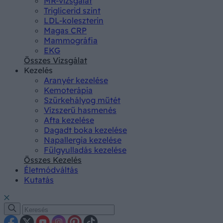
MR-vizsgálat
Triglicerid szint
LDL-koleszterin
Magas CRP
Mammográfia
EKG
Összes Vizsgálat
Kezelés
Aranyér kezelése
Kemoterápia
Szürkehályog műtét
Vízszerű hasmenés
Afta kezelése
Dagadt boka kezelése
Napallergia kezelése
Fülgyulladás kezelése
Összes Kezelés
Életmódváltás
Kutatás