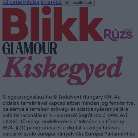
küldetés
Médiaajánlat
RSS
Süti beállítások
© egeszsegkalauz.hu © IndaNext Hungary Kft. Az
oldalak tartalmával kapcsolatban minden jog fenntartva,
beleértve a tartalom szöveg- és adatbányászat céljára
való felhasználását is – a szerzői jogról szóló 1999. évi
LXXVI. törvény rendelkezései értelmében a törvény
35/A. § (1) paragrafusa és a digitális szolgáltatások
piacairól szóló európai irányelv (Az Európai Parlament és