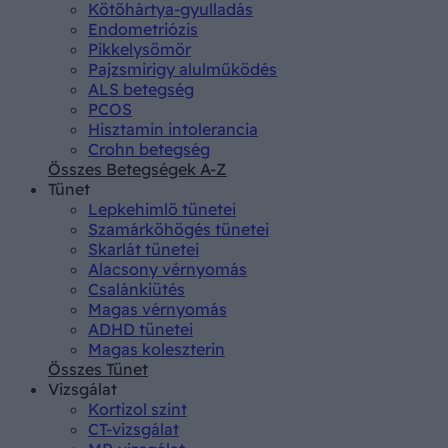
Kötőhártya-gyulladás
Endometriózis
Pikkelysömör
Pajzsmirigy alulműködés
ALS betegség
PCOS
Hisztamin intolerancia
Crohn betegség
Összes Betegségek A-Z
Tünet
Lepkehimlő tünetei
Szamárköhögés tünetei
Skarlát tünetei
Alacsony vérnyomás
Csalánkiütés
Magas vérnyomás
ADHD tünetei
Magas koleszterin
Összes Tünet
Vizsgálat
Kortizol szint
CT-vizsgálat