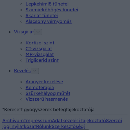
Lepkehimlő tünetei
Szamárköhögés tünetei
Skarlát tünetei
Alacsony vérnyomás
Vizsgálat
Kortizol szint
CT-vizsgálat
MR-vizsgálat
Triglicerid szint
Kezelés
Aranyér kezelése
Kemoterápia
Szürkehályog műtét
Vízszerű hasmenés
*Keresett gyógyszerek betegtájékoztatója
Archívum
Impresszum
Adatkezelési tájékoztató
Szerzői
jogi nyilatkozat
Rólunk
Szerkesztőségi