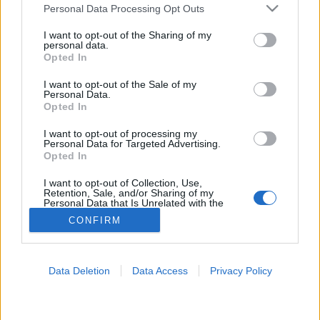
Please note that this website/app uses one or more Google
Personal Data Processing Opt Outs
services and may gather and store information including but
Fáradt
not limited to your visit or usage behaviour. You may click to
I want to opt-out of the Sharing of my
personal data.
grant or deny consent to Google and its third-party tags to
Opted In
use your data for below specified purposes in below Google
consent section.
I want to opt-out of the Sale of my
Personal Data.
Opted In
I want to opt-out of processing my
Personal Data for Targeted Advertising.
Opted In
I want to opt-out of Collection, Use,
Retention, Sale, and/or Sharing of my
Personal Data that Is Unrelated with the
Purposes for which it was collected.
CONFIRM
Opted Out
Google consents
Data Deletion
Data Access
Privacy Policy
I want to allow Google to enable storage
related to advertising like cookies on web or
device identifiers in apps.