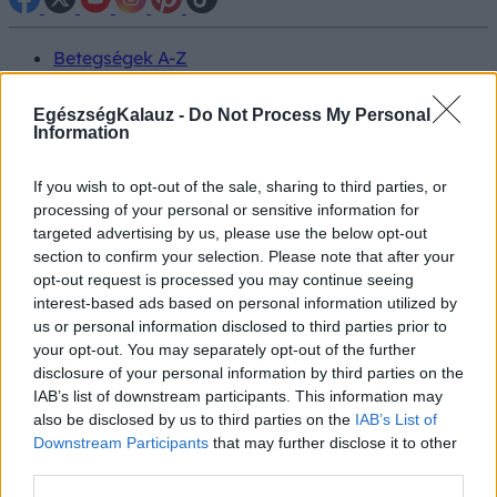
Betegségek A-Z
Tünet
Vizsgálat
EgészségKalauz -
Do Not Process My Personal
Kezelés
Information
Életmódváltás
Kutatás
If you wish to opt-out of the sale, sharing to third parties, or
Prevenció
processing of your personal or sensitive information for
Hírek
Videók
targeted advertising by us, please use the below opt-out
Kisállatok egészsége
section to confirm your selection. Please note that after your
opt-out request is processed you may continue seeing
interest-based ads based on personal information utilized by
#allergia
#influenza
#cukorbetegség
us or personal information disclosed to third parties prior to
#orvosmeteorológia
#vérnyomás
#stroke
#rákbetegség
your opt-out. You may separately opt-out of the further
#pajzsmirigy
#reflux
#ekcéma
#herpesz
Regisztráció
disclosure of your personal information by third parties on the
IAB’s list of downstream participants. This information may
also be disclosed by us to third parties on the
IAB’s List of
Downstream Participants
that may further disclose it to other
third parties.
Fáradt