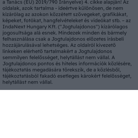
a Tanács (EU) 2019/790 Irányelve) 4. cikke alapján! Az
oldalak, azok tartalma - ideértve különösen, de nem
kizárólag az azokon közzétett szövegeket, grafikákat,
képeket, fotókat, hangfelvételeket és videókat stb. – az
IndaNext Hungary Kft. ("Jogtulajdonos") kizárólagos
jogosultsága alá esnek. Mindezek minden és bármely
felhasználása csak a Jogtulajdonos előzetes írásbeli
hozzájárulásával lehetséges. Az oldalról kivezető
linkeken elérhető tartalmakért a Jogtulajdonos
semmilyen felelősséget, helytállást nem vállal. A
Jogtulajdonos pontos és hiteles információk közlésére,
tájékoztatás megadására törekszik, de a közlésből,
tájékoztatásból fakadó esetleges károkért felelősséget,
helytállást nem vállal.