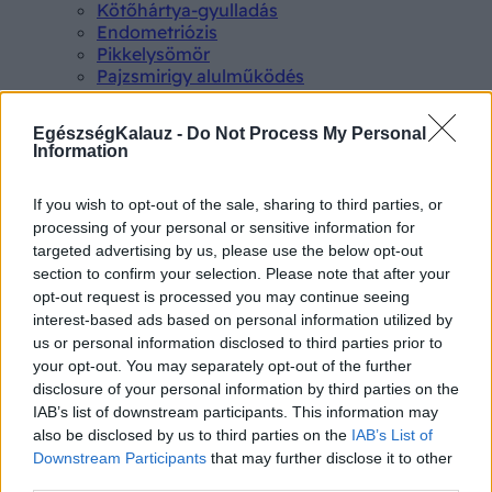
Kötőhártya-gyulladás
Endometriózis
Pikkelysömör
Pajzsmirigy alulműködés
ALS betegség
PCOS
EgészségKalauz -
Do Not Process My Personal
Hisztamin intolerancia
Information
Crohn betegség
Összes Betegségek A-Z
If you wish to opt-out of the sale, sharing to third parties, or
Tünet
Lepkehimlő tünetei
processing of your personal or sensitive information for
Szamárköhögés tünetei
targeted advertising by us, please use the below opt-out
Skarlát tünetei
section to confirm your selection. Please note that after your
Alacsony vérnyomás
opt-out request is processed you may continue seeing
Csalánkiütés
interest-based ads based on personal information utilized by
Magas vérnyomás
us or personal information disclosed to third parties prior to
ADHD tünetei
your opt-out. You may separately opt-out of the further
Magas koleszterin
disclosure of your personal information by third parties on the
Összes Tünet
IAB’s list of downstream participants. This information may
Vizsgálat
also be disclosed by us to third parties on the
IAB’s List of
Kortizol szint
Downstream Participants
that may further disclose it to other
CT-vizsgálat
third parties.