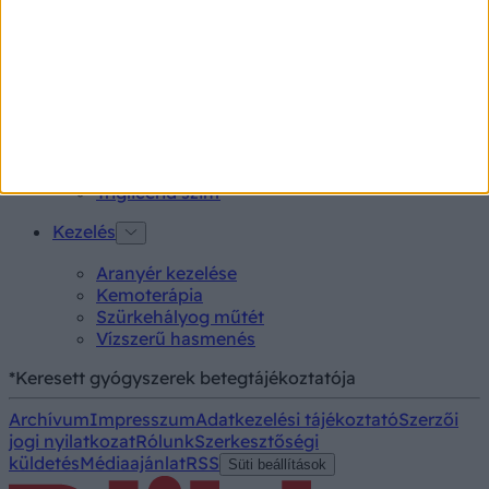
Szamárköhögés tünetei
Skarlát tünetei
Alacsony vérnyomás
Vizsgálat
Kortizol szint
CT-vizsgálat
MR-vizsgálat
Triglicerid szint
Kezelés
Aranyér kezelése
Kemoterápia
Szürkehályog műtét
Vízszerű hasmenés
*Keresett gyógyszerek betegtájékoztatója
Archívum
Impresszum
Adatkezelési tájékoztató
Szerzői
jogi nyilatkozat
Rólunk
Szerkesztőségi
küldetés
Médiaajánlat
RSS
Süti beállítások