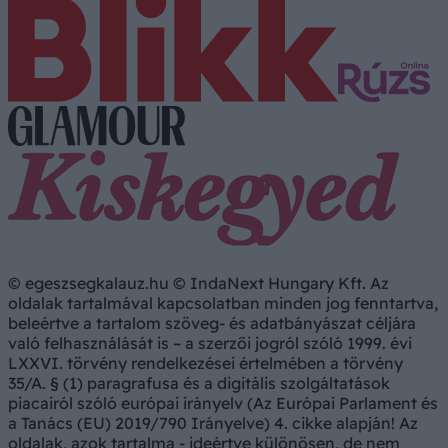
© egeszsegkalauz.hu © IndaNext Hungary Kft. Az
oldalak tartalmával kapcsolatban minden jog fenntartva,
beleértve a tartalom szöveg- és adatbányászat céljára
való felhasználását is – a szerzői jogról szóló 1999. évi
LXXVI. törvény rendelkezései értelmében a törvény
35/A. § (1) paragrafusa és a digitális szolgáltatások
piacairól szóló európai irányelv (Az Európai Parlament és
a Tanács (EU) 2019/790 Irányelve) 4. cikke alapján! Az
oldalak, azok tartalma - ideértve különösen, de nem