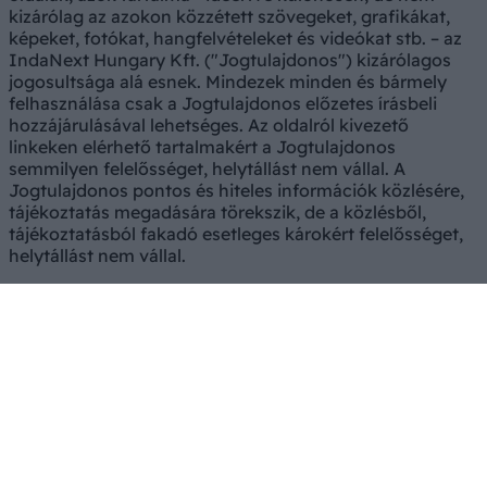
kizárólag az azokon közzétett szövegeket, grafikákat,
képeket, fotókat, hangfelvételeket és videókat stb. – az
IndaNext Hungary Kft. ("Jogtulajdonos") kizárólagos
jogosultsága alá esnek. Mindezek minden és bármely
felhasználása csak a Jogtulajdonos előzetes írásbeli
hozzájárulásával lehetséges. Az oldalról kivezető
linkeken elérhető tartalmakért a Jogtulajdonos
semmilyen felelősséget, helytállást nem vállal. A
Jogtulajdonos pontos és hiteles információk közlésére,
tájékoztatás megadására törekszik, de a közlésből,
tájékoztatásból fakadó esetleges károkért felelősséget,
helytállást nem vállal.