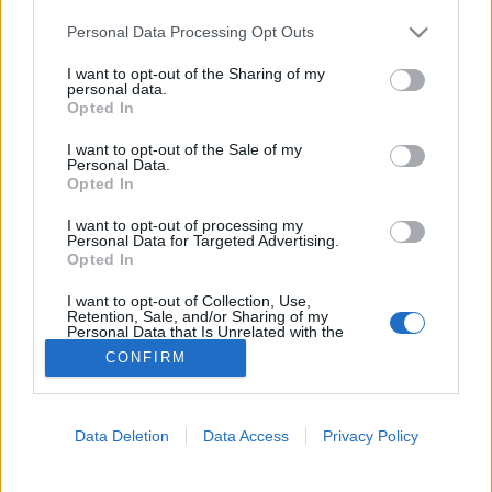
MR-vizsgálat
Triglicerid szint
Please note that this website/app uses one or more Google
Personal Data Processing Opt Outs
LDL-koleszterin
services and may gather and store information including but
Magas CRP
not limited to your visit or usage behaviour. You may click to
I want to opt-out of the Sharing of my
Mammográfia
personal data.
grant or deny consent to Google and its third-party tags to
Opted In
EKG
use your data for below specified purposes in below Google
Összes Vizsgálat
consent section.
I want to opt-out of the Sale of my
Kezelés
Personal Data.
Aranyér kezelése
Opted In
Kemoterápia
Szürkehályog műtét
I want to opt-out of processing my
Vízszerű hasmenés
Personal Data for Targeted Advertising.
Opted In
Afta kezelése
Dagadt boka kezelése
I want to opt-out of Collection, Use,
Napallergia kezelése
Retention, Sale, and/or Sharing of my
Fülgyulladás kezelése
Personal Data that Is Unrelated with the
Purposes for which it was collected.
Összes Kezelés
CONFIRM
Opted Out
Életmódváltás
Kutatás
Google consents
Data Deletion
Data Access
Privacy Policy
I want to allow Google to enable storage
related to advertising like cookies on web or