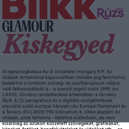
© egeszsegkalauz.hu © IndaNext Hungary Kft. Az
oldalak tartalmával kapcsolatban minden jog fenntartva,
beleértve a tartalom szöveg- és adatbányászat céljára
való felhasználását is – a szerzői jogról szóló 1999. évi
LXXVI. törvény rendelkezései értelmében a törvény
35/A. § (1) paragrafusa és a digitális szolgáltatások
piacairól szóló európai irányelv (Az Európai Parlament és
a Tanács (EU) 2019/790 Irányelve) 4. cikke alapján! Az
oldalak, azok tartalma - ideértve különösen, de nem
kizárólag az azokon közzétett szövegeket, grafikákat,