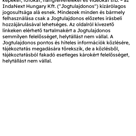
képeket, fotókat, hangfelvételeket és videókat stb. – az
IndaNext Hungary Kft. ("Jogtulajdonos") kizárólagos
jogosultsága alá esnek. Mindezek minden és bármely
felhasználása csak a Jogtulajdonos előzetes írásbeli
hozzájárulásával lehetséges. Az oldalról kivezető
linkeken elérhető tartalmakért a Jogtulajdonos
semmilyen felelősséget, helytállást nem vállal. A
Jogtulajdonos pontos és hiteles információk közlésére,
tájékoztatás megadására törekszik, de a közlésből,
tájékoztatásból fakadó esetleges károkért felelősséget,
helytállást nem vállal.