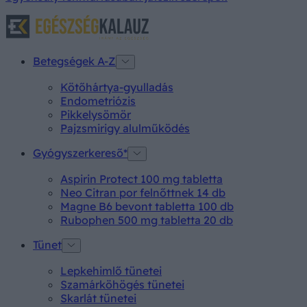
Betegségek A-Z
Kötőhártya-gyulladás
Endometriózis
Pikkelysömör
Pajzsmirigy alulműködés
Gyógyszerkereső*
Aspirin Protect 100 mg tabletta
Neo Citran por felnőttnek 14 db
Magne B6 bevont tabletta 100 db
Rubophen 500 mg tabletta 20 db
Tünet
Lepkehimlő tünetei
Szamárköhögés tünetei
Skarlát tünetei