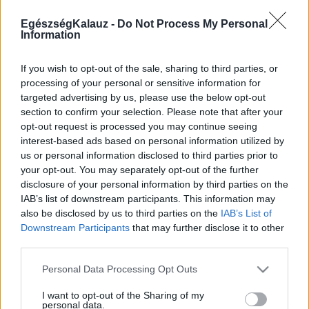
MR-vizsgálat
Triglicerid szint
EgészségKalauz -
Do Not Process My Personal
LDL-koleszterin
Information
Magas CRP
Mammográfia
EKG
If you wish to opt-out of the sale, sharing to third parties, or
Összes Vizsgálat
processing of your personal or sensitive information for
Kezelés
targeted advertising by us, please use the below opt-out
Aranyér kezelése
section to confirm your selection. Please note that after your
Kemoterápia
opt-out request is processed you may continue seeing
Szürkehályog műtét
interest-based ads based on personal information utilized by
Vízszerű hasmenés
us or personal information disclosed to third parties prior to
Afta kezelése
your opt-out. You may separately opt-out of the further
Dagadt boka kezelése
disclosure of your personal information by third parties on the
Napallergia kezelése
IAB’s list of downstream participants. This information may
Fülgyulladás kezelése
also be disclosed by us to third parties on the
IAB’s List of
Összes Kezelés
Downstream Participants
that may further disclose it to other
Életmódváltás
third parties.
Kutatás
Please note that this website/app uses one or more Google
Personal Data Processing Opt Outs
services and may gather and store information including but
not limited to your visit or usage behaviour. You may click to
I want to opt-out of the Sharing of my
personal data.