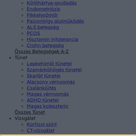
Kötőhártya-gyulladás
Endometriózis
Pikkelysömör
Pajzsmirigy alulműködés
ALS betegség
PCOS
Hisztamin intolerancia
Crohn betegség
Összes Betegségek A-Z
Tünet
Lepkehimlő tünetei
Szamárköhögés tünetei
Skarlát tünetei
Alacsony vérnyomás
Csalánkiütés
Magas vérnyomás
ADHD tünetei
Magas koleszterin
Összes Tünet
Vizsgálat
Kortizol szint
CT-vizsgálat