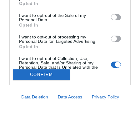
grant or deny consent to Google and its third-party tags to
Opted In
use your data for below specified purposes in below Google
consent section.
I want to opt-out of the Sale of my
Betegségek A-Z
Personal Data.
Tünet
Opted In
Vizsgálat
Kezelés
I want to opt-out of processing my
Életmódváltás
Personal Data for Targeted Advertising.
Opted In
Kutatás
Prevenció
I want to opt-out of Collection, Use,
Hírek
Retention, Sale, and/or Sharing of my
Videók
Personal Data that Is Unrelated with the
Purposes for which it was collected.
Kisállatok egészsége
CONFIRM
Opted Out
#allergia
#influenza
#cukorbetegség
Google consents
#orvosmeteorológia
#vérnyomás
#stroke
#rákbetegség
Data Deletion
Data Access
Privacy Policy
#pajzsmirigy
#reflux
#ekcéma
#herpesz
I want to allow Google to enable storage
Regisztráció
related to advertising like cookies on web or
device identifiers in apps.
I want to allow my user data to be sent to
Google for online advertising purposes.
Folyadékbevitel