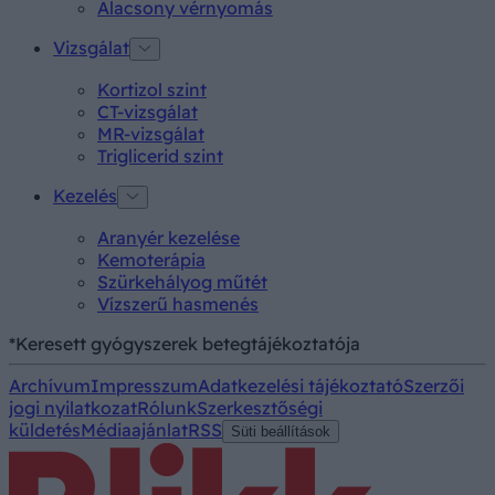
Alacsony vérnyomás
Vizsgálat
Kortizol szint
CT-vizsgálat
MR-vizsgálat
Triglicerid szint
Kezelés
Aranyér kezelése
Kemoterápia
Szürkehályog műtét
Vízszerű hasmenés
*Keresett gyógyszerek betegtájékoztatója
Archívum
Impresszum
Adatkezelési tájékoztató
Szerzői
jogi nyilatkozat
Rólunk
Szerkesztőségi
küldetés
Médiaajánlat
RSS
Süti beállítások