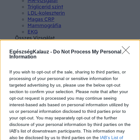
MR-vizsgálat
Triglicerid szint
LDL-koleszterin
Magas CRP
Mammográfia
EKG
Összes Vizsgálat
Kezelés
Aranyér kezelése
EgészségKalauz -
Do Not Process My Personal
Kemoterápia
Information
Szürkehályog műtét
Vízszerű hasmenés
If you wish to opt-out of the sale, sharing to third parties, or
Afta kezelése
processing of your personal or sensitive information for
Dagadt boka kezelése
targeted advertising by us, please use the below opt-out
Napallergia kezelése
section to confirm your selection. Please note that after your
Fülgyulladás kezelése
opt-out request is processed you may continue seeing
Összes Kezelés
interest-based ads based on personal information utilized by
Életmódváltás
us or personal information disclosed to third parties prior to
Kutatás
your opt-out. You may separately opt-out of the further
disclosure of your personal information by third parties on the
IAB’s list of downstream participants. This information may
also be disclosed by us to third parties on the
IAB’s List of