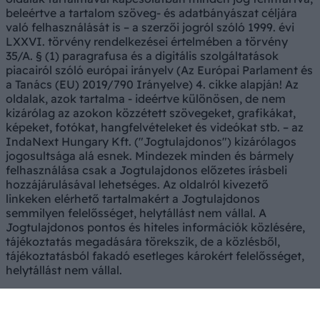
beleértve a tartalom szöveg- és adatbányászat céljára
való felhasználását is – a szerzői jogról szóló 1999. évi
LXXVI. törvény rendelkezései értelmében a törvény
35/A. § (1) paragrafusa és a digitális szolgáltatások
piacairól szóló európai irányelv (Az Európai Parlament és
a Tanács (EU) 2019/790 Irányelve) 4. cikke alapján! Az
oldalak, azok tartalma - ideértve különösen, de nem
kizárólag az azokon közzétett szövegeket, grafikákat,
képeket, fotókat, hangfelvételeket és videókat stb. – az
IndaNext Hungary Kft. ("Jogtulajdonos") kizárólagos
jogosultsága alá esnek. Mindezek minden és bármely
felhasználása csak a Jogtulajdonos előzetes írásbeli
hozzájárulásával lehetséges. Az oldalról kivezető
linkeken elérhető tartalmakért a Jogtulajdonos
semmilyen felelősséget, helytállást nem vállal. A
Jogtulajdonos pontos és hiteles információk közlésére,
tájékoztatás megadására törekszik, de a közlésből,
tájékoztatásból fakadó esetleges károkért felelősséget,
helytállást nem vállal.