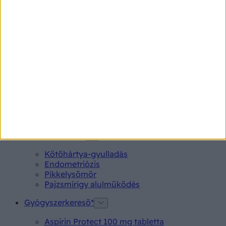
Ne engedjük, hogy a frontok
uralják az éjszakáinkat!
Mi is pontosan a front, és hogyan hat ránk?
Betegségek A-Z
Kötőhártya-gyulladás
Endometriózis
Pikkelysömör
Pajzsmirigy alulműködés
Gyógyszerkereső*
Aspirin Protect 100 mg tabletta