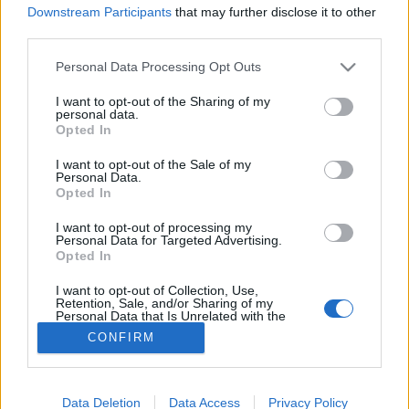
Downstream Participants
that may further disclose it to other
third parties.
Betegségek A-Z
Please note that this website/app uses one or more Google
Tünet
Personal Data Processing Opt Outs
Vizsgálat
services and may gather and store information including but
Kezelés
not limited to your visit or usage behaviour. You may click to
I want to opt-out of the Sharing of my
personal data.
Életmódváltás
grant or deny consent to Google and its third-party tags to
Opted In
Kutatás
use your data for below specified purposes in below Google
Prevenció
consent section.
I want to opt-out of the Sale of my
Hírek
Personal Data.
Videók
Opted In
Kisállatok egészsége
I want to opt-out of processing my
Personal Data for Targeted Advertising.
#allergia
#influenza
#cukorbetegség
Opted In
#orvosmeteorológia
#vérnyomás
#stroke
#rákbetegség
#pajzsmirigy
#reflux
#ekcéma
#herpesz
I want to opt-out of Collection, Use,
Retention, Sale, and/or Sharing of my
Regisztráció
Personal Data that Is Unrelated with the
Purposes for which it was collected.
CONFIRM
Opted Out
Google consents
Frontérzékeny
Data Deletion
Data Access
Privacy Policy