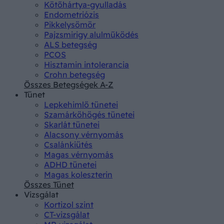
Kötőhártya-gyulladás
Endometriózis
Pikkelysömör
Pajzsmirigy alulműködés
ALS betegség
PCOS
Hisztamin intolerancia
Crohn betegség
Összes Betegségek A-Z
Tünet
Lepkehimlő tünetei
Szamárköhögés tünetei
Skarlát tünetei
Alacsony vérnyomás
Csalánkiütés
Magas vérnyomás
ADHD tünetei
Magas koleszterin
Összes Tünet
Vizsgálat
Kortizol szint
CT-vizsgálat