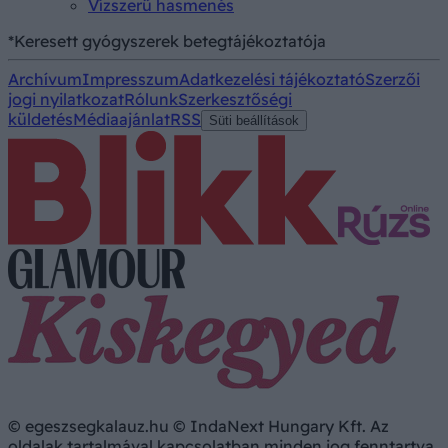
Vízszerű hasmenés
*Keresett gyógyszerek betegtájékoztatója
Archívum
Impresszum
Adatkezelési tájékoztató
Szerzői
jogi nyilatkozat
Rólunk
Szerkesztőségi
küldetés
Médiaajánlat
RSS
Süti beállítások
© egeszsegkalauz.hu © IndaNext Hungary Kft. Az
oldalak tartalmával kapcsolatban minden jog fenntartva,