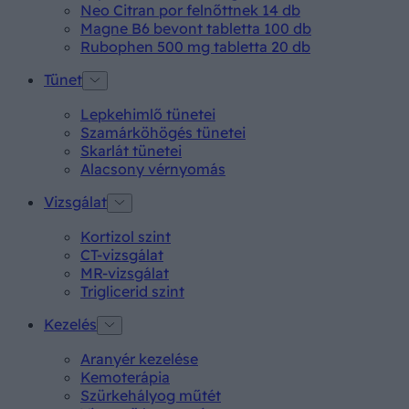
Neo Citran por felnőttnek 14 db
Magne B6 bevont tabletta 100 db
Rubophen 500 mg tabletta 20 db
Tünet
Lepkehimlő tünetei
Szamárköhögés tünetei
Skarlát tünetei
Alacsony vérnyomás
Vizsgálat
Kortizol szint
CT-vizsgálat
MR-vizsgálat
Triglicerid szint
Kezelés
Aranyér kezelése
Kemoterápia
Szürkehályog műtét