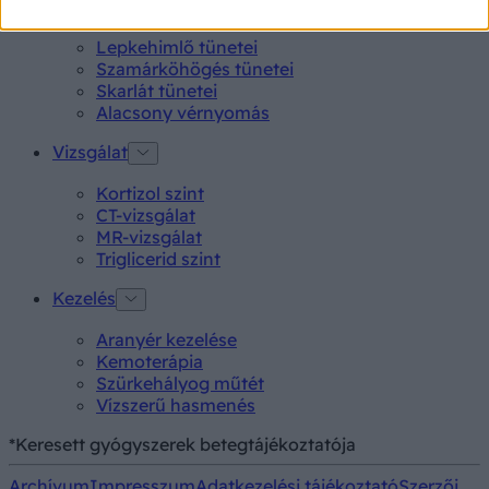
Tünet
Lepkehimlő tünetei
Szamárköhögés tünetei
Skarlát tünetei
Alacsony vérnyomás
Vizsgálat
Kortizol szint
CT-vizsgálat
MR-vizsgálat
Triglicerid szint
Kezelés
Aranyér kezelése
Kemoterápia
Szürkehályog műtét
Vízszerű hasmenés
*Keresett gyógyszerek betegtájékoztatója
Archívum
Impresszum
Adatkezelési tájékoztató
Szerzői