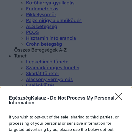
Kötőhártya-gyulladás
Endometriózis
Pikkelysömör
Pajzsmirigy alulműködés
ALS betegség
PCOS
Hisztamin intolerancia
Crohn betegség
Összes Betegségek A-Z
Tünet
Lepkehimlő tünetei
Szamárköhögés tünetei
Skarlát tünetei
Alacsony vérnyomás
Csalánkiütés
Magas vérnyomás
ADHD tünetei
EgészségKalauz -
Do Not Process My Personal
Magas koleszterin
Information
Összes Tünet
Vizsgálat
If you wish to opt-out of the sale, sharing to third parties, or
Kortizol szint
processing of your personal or sensitive information for
CT-vizsgálat
targeted advertising by us, please use the below opt-out