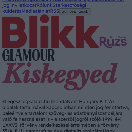
jogi nyilatkozat
Rólunk
Szerkesztőségi
küldetés
Médiaajánlat
RSS
Süti beállítások
© egeszsegkalauz.hu © IndaNext Hungary Kft. Az
oldalak tartalmával kapcsolatban minden jog fenntartva,
beleértve a tartalom szöveg- és adatbányászat céljára
való felhasználását is – a szerzői jogról szóló 1999. évi
LXXVI. törvény rendelkezései értelmében a törvény
35/A. § (1) paragrafusa és a digitális szolgáltatások