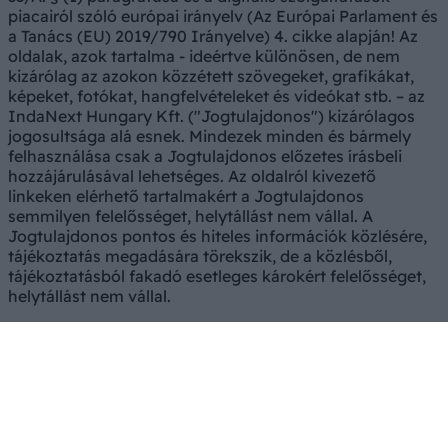
piacairól szóló európai irányelv (Az Európai Parlament és
a Tanács (EU) 2019/790 Irányelve) 4. cikke alapján! Az
oldalak, azok tartalma - ideértve különösen, de nem
kizárólag az azokon közzétett szövegeket, grafikákat,
képeket, fotókat, hangfelvételeket és videókat stb. – az
IndaNext Hungary Kft. ("Jogtulajdonos") kizárólagos
jogosultsága alá esnek. Mindezek minden és bármely
felhasználása csak a Jogtulajdonos előzetes írásbeli
hozzájárulásával lehetséges. Az oldalról kivezető
linkeken elérhető tartalmakért a Jogtulajdonos
semmilyen felelősséget, helytállást nem vállal. A
Jogtulajdonos pontos és hiteles információk közlésére,
tájékoztatás megadására törekszik, de a közlésből,
tájékoztatásból fakadó esetleges károkért felelősséget,
helytállást nem vállal.