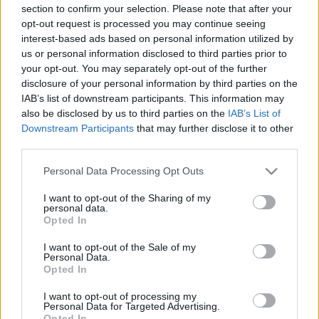
MR-vizsgálat
section to confirm your selection. Please note that after your
Triglicerid szint
opt-out request is processed you may continue seeing
LDL-koleszterin
interest-based ads based on personal information utilized by
Magas CRP
us or personal information disclosed to third parties prior to
Mammográfia
your opt-out. You may separately opt-out of the further
EKG
disclosure of your personal information by third parties on the
Összes Vizsgálat
IAB’s list of downstream participants. This information may
Kezelés
Aranyér kezelése
also be disclosed by us to third parties on the
IAB’s List of
Kemoterápia
Downstream Participants
that may further disclose it to other
Szürkehályog műtét
third parties.
Vízszerű hasmenés
Please note that this website/app uses one or more Google
Afta kezelése
Personal Data Processing Opt Outs
services and may gather and store information including but
Dagadt boka kezelése
not limited to your visit or usage behaviour. You may click to
I want to opt-out of the Sharing of my
Napallergia kezelése
personal data.
Fülgyulladás kezelése
grant or deny consent to Google and its third-party tags to
Opted In
Összes Kezelés
use your data for below specified purposes in below Google
Életmódváltás
consent section.
I want to opt-out of the Sale of my
Kutatás
Personal Data.
Opted In
I want to opt-out of processing my
Personal Data for Targeted Advertising.
Opted In