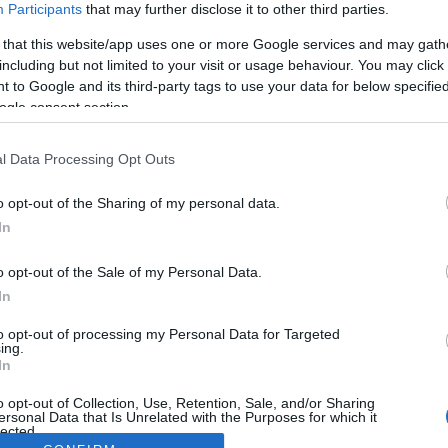
Participants
that may further disclose it to other third parties.
 that this website/app uses one or more Google services and may gath
including but not limited to your visit or usage behaviour. You may click 
 to Google and its third-party tags to use your data for below specifi
ogle consent section.
l Data Processing Opt Outs
o opt-out of the Sharing of my personal data.
In
o opt-out of the Sale of my Personal Data.
In
to opt-out of processing my Personal Data for Targeted
ing.
In
o opt-out of Collection, Use, Retention, Sale, and/or Sharing
ersonal Data that Is Unrelated with the Purposes for which it
lected.