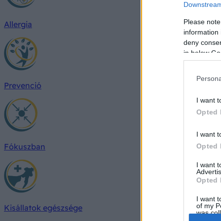
Downstream 
Please note
Allergia
information 
deny consent
in below Go
Persona
Prevenció
I want t
Opted 
I want t
Fókuszban
Opted 
I want 
Advertis
Opted 
I want t
of my P
Kisállatok egészsége
was col