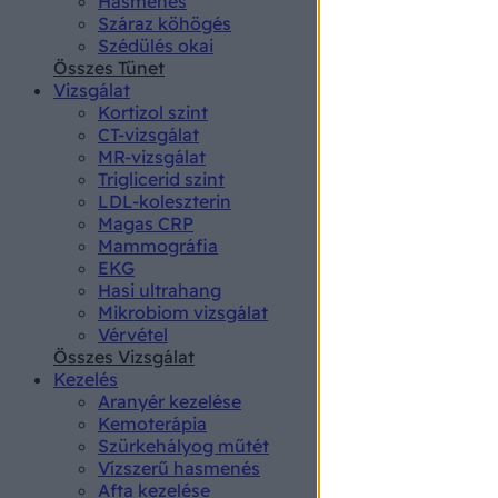
Hasmenés
authenti
Száraz köhögés
Szédülés okai
Összes Tünet
Vizsgálat
Kortizol szint
CT-vizsgálat
MR-vizsgálat
Triglicerid szint
LDL-koleszterin
Magas CRP
Mammográfia
EKG
Hasi ultrahang
Mikrobiom vizsgálat
Vérvétel
Összes Vizsgálat
Kezelés
Aranyér kezelése
Kemoterápia
Szürkehályog műtét
Vízszerű hasmenés
Afta kezelése