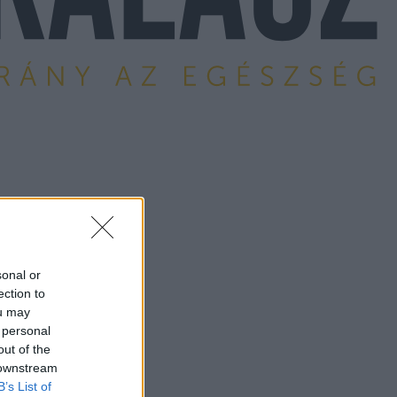
sonal or
ection to
ou may
 personal
out of the
 downstream
B’s List of