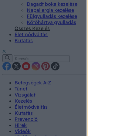
Dagadt boka kezelése
Napallergia kezelése
Fülgyulladás kezelése
Kötőhártya gyulladás
Összes Kezelés
Életmódváltás
Kutatás
Betegségek A-Z
Tünet
Vizsgálat
Kezelés
Életmódváltás
Kutatás
Prevenció
Hírek
Videók