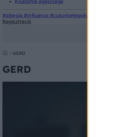
Kisállatok egészsége
#allergia
#influenza
#cukorbetegség
#orvosmeteorológi
Regisztráció
GERD
GERD