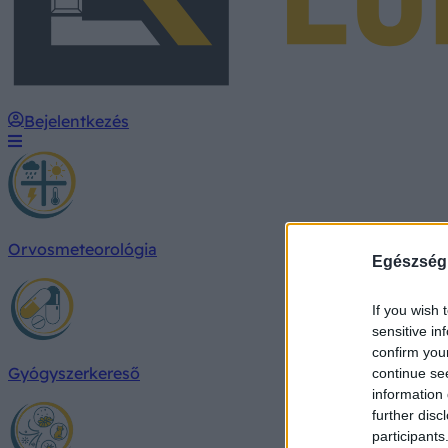
Bejelentkezés
Orvosmeteorológia
Egészség
If you wish 
sensitive in
confirm you
Gyógyszerkereső
continue se
information 
further disc
participants