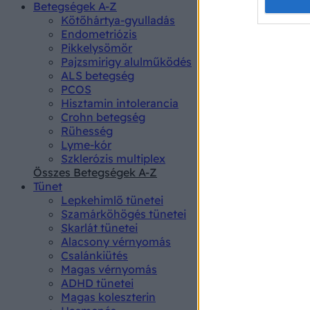
Opted 
Betegségek A-Z
Kötőhártya-gyulladás
Endometriózis
Google 
Pikkelysömör
Pajzsmirigy alulműködés
I want t
ALS betegség
web or d
PCOS
Hisztamin intolerancia
I want t
Crohn betegség
purpose
Rühesség
Lyme-kór
I want 
Szklerózis multiplex
Összes Betegségek A-Z
I want t
Tünet
web or d
Lepkehimlő tünetei
Szamárköhögés tünetei
I want t
Skarlát tünetei
or app.
Alacsony vérnyomás
Csalánkiütés
I want t
Magas vérnyomás
ADHD tünetei
Magas koleszterin
I want t