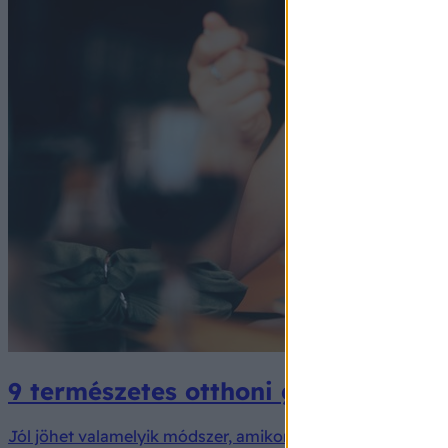
9 természetes otthoni gyógymód gy
Jól jöhet valamelyik módszer, amikor gyors enyhülésre v