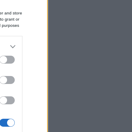
er and store
to grant or
ed purposes