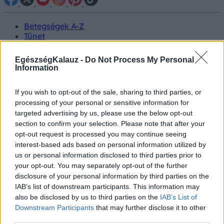
Betegségek A-Z
Tünet
Vizsgálat
Kezelés
EgészségKalauz -
Do Not Process My Personal
Életmódváltás
Information
Kutatás
Prevenció
If you wish to opt-out of the sale, sharing to third parties, or
Hírek
processing of your personal or sensitive information for
Videók
targeted advertising by us, please use the below opt-out
Kisállatok egészsége
section to confirm your selection. Please note that after your
opt-out request is processed you may continue seeing
#allergia
#influenza
#cukorbetegség
interest-based ads based on personal information utilized by
#orvosmeteorológia
#vérnyomás
#stroke
#rákbetegség
us or personal information disclosed to third parties prior to
#pajzsmirigy
#reflux
#ekcéma
#herpesz
your opt-out. You may separately opt-out of the further
Regisztráció
disclosure of your personal information by third parties on the
IAB’s list of downstream participants. This information may
also be disclosed by us to third parties on the
IAB’s List of
Downstream Participants
that may further disclose it to other
third parties.
Glikémiás index