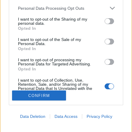
Please note that this website/app uses one or more Google
Personal Data Processing Opt Outs
Glikémiás index
services and may gather and store information including but
not limited to your visit or usage behaviour. You may click to
I want to opt-out of the Sharing of my
personal data.
grant or deny consent to Google and its third-party tags to
Opted In
use your data for below specified purposes in below Google
consent section.
I want to opt-out of the Sale of my
Personal Data.
Opted In
I want to opt-out of processing my
Personal Data for Targeted Advertising.
Opted In
I want to opt-out of Collection, Use,
Retention, Sale, and/or Sharing of my
Personal Data that Is Unrelated with the
Purposes for which it was collected.
CONFIRM
Opted Out
Google consents
Data Deletion
Data Access
Privacy Policy
I want to allow Google to enable storage
related to advertising like cookies on web or