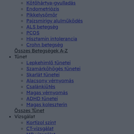
Kötőhártya-gyulladás
Endometriózis
Pikkelysömör
Pajzsmirigy alulműködés
ALS betegség
PCOS
Hisztamin intolerancia
Crohn betegség
Összes Betegségek A-Z
Tünet
Lepkehimlő tünetei
Szamárköhögés tünetei
Skarlát tünetei
Alacsony vérnyomás
Csalánkiütés
Magas vérnyomás
ADHD tünetei
Magas koleszterin
Összes Tünet
Vizsgálat
Kortizol szint
CT-vizsgálat