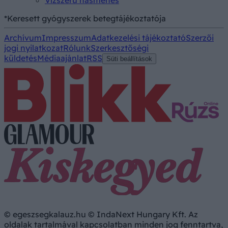
Vízszerű hasmenés
*Keresett gyógyszerek betegtájékoztatója
Archívum
Impresszum
Adatkezelési tájékoztató
Szerzői
jogi nyilatkozat
Rólunk
Szerkesztőségi
küldetés
Médiaajánlat
RSS
Süti beállítások
© egeszsegkalauz.hu © IndaNext Hungary Kft. Az
oldalak tartalmával kapcsolatban minden jog fenntartva,