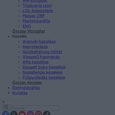
MR-vizsgálat
Triglicerid szint
LDL-koleszterin
Magas CRP
Mammográfia
EKG
Összes Vizsgálat
Kezelés
Aranyér kezelése
Kemoterápia
Szürkehályog műtét
Vízszerű hasmenés
Afta kezelése
Dagadt boka kezelése
Napallergia kezelése
Fülgyulladás kezelése
Összes Kezelés
Életmódváltás
Kutatás