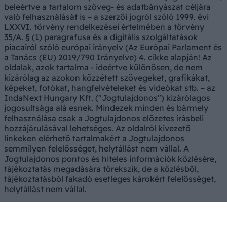
beleértve a tartalom szöveg- és adatbányászat céljára
való felhasználását is – a szerzői jogról szóló 1999. évi
LXXVI. törvény rendelkezései értelmében a törvény
35/A. § (1) paragrafusa és a digitális szolgáltatások
piacairól szóló európai irányelv (Az Európai Parlament és
a Tanács (EU) 2019/790 Irányelve) 4. cikke alapján! Az
oldalak, azok tartalma - ideértve különösen, de nem
kizárólag az azokon közzétett szövegeket, grafikákat,
képeket, fotókat, hangfelvételeket és videókat stb. – az
IndaNext Hungary Kft. ("Jogtulajdonos") kizárólagos
jogosultsága alá esnek. Mindezek minden és bármely
felhasználása csak a Jogtulajdonos előzetes írásbeli
hozzájárulásával lehetséges. Az oldalról kivezető
linkeken elérhető tartalmakért a Jogtulajdonos
semmilyen felelősséget, helytállást nem vállal. A
Jogtulajdonos pontos és hiteles információk közlésére,
tájékoztatás megadására törekszik, de a közlésből,
tájékoztatásból fakadó esetleges károkért felelősséget,
helytállást nem vállal.