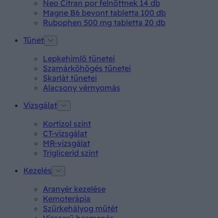
Neo Citran por felnőttnek 14 db
Magne B6 bevont tabletta 100 db
Rubophen 500 mg tabletta 20 db
Tünet
Lepkehimlő tünetei
Szamárköhögés tünetei
Skarlát tünetei
Alacsony vérnyomás
Vizsgálat
Kortizol szint
CT-vizsgálat
MR-vizsgálat
Triglicerid szint
Kezelés
Aranyér kezelése
Kemoterápia
Szürkehályog műtét