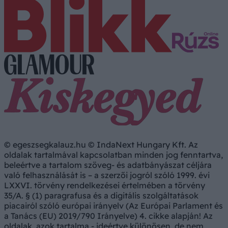
© egeszsegkalauz.hu © IndaNext Hungary Kft. Az
oldalak tartalmával kapcsolatban minden jog fenntartva,
beleértve a tartalom szöveg- és adatbányászat céljára
való felhasználását is – a szerzői jogról szóló 1999. évi
LXXVI. törvény rendelkezései értelmében a törvény
35/A. § (1) paragrafusa és a digitális szolgáltatások
piacairól szóló európai irányelv (Az Európai Parlament és
a Tanács (EU) 2019/790 Irányelve) 4. cikke alapján! Az
oldalak, azok tartalma - ideértve különösen, de nem