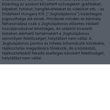
kizárólag az azokon közzétett szövegeket, grafikákat,
képeket, fotókat, hangfelvételeket és videókat stb. – az
IndaNext Hungary Kft. ("Jogtulajdonos") kizárólagos
jogosultsága alá esnek. Mindezek minden és bármely
felhasználása csak a Jogtulajdonos előzetes írásbeli
hozzájárulásával lehetséges. Az oldalról kivezető
linkeken elérhető tartalmakért a Jogtulajdonos
semmilyen felelősséget, helytállást nem vállal. A
Jogtulajdonos pontos és hiteles információk közlésére,
tájékoztatás megadására törekszik, de a közlésből,
tájékoztatásból fakadó esetleges károkért felelősséget,
helytállást nem vállal.