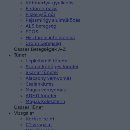
Kötőhártya-gyulladás
Endometriózis
Pikkelysömör
Pajzsmirigy alulműködés
ALS betegség
PCOS
Hisztamin intolerancia
Crohn betegség
Összes Betegségek A-Z
Tünet
Lepkehimlő tünetei
Szamárköhögés tünetei
Skarlát tünetei
Alacsony vérnyomás
Csalánkiütés
Magas vérnyomás
ADHD tünetei
Magas koleszterin
Összes Tünet
Vizsgálat
Kortizol szint
CT-vizsgálat