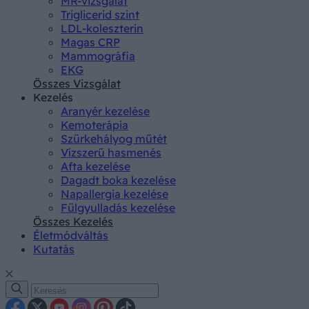
MR-vizsgálat
Triglicerid szint
LDL-koleszterin
Magas CRP
Mammográfia
EKG
Összes Vizsgálat
Kezelés
Aranyér kezelése
Kemoterápia
Szürkehályog műtét
Vízszerű hasmenés
Afta kezelése
Dagadt boka kezelése
Napallergia kezelése
Fülgyulladás kezelése
Összes Kezelés
Életmódváltás
Kutatás