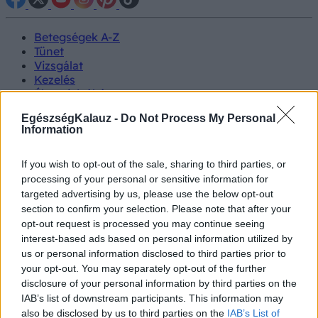
Betegségek A-Z
Tünet
Vizsgálat
Kezelés
Életmódváltás
Kutatás
EgészségKalauz -
Do Not Process My Personal
Prevenció
Information
Hírek
Videók
Kisállatok egészsége
If you wish to opt-out of the sale, sharing to third parties, or
processing of your personal or sensitive information for
targeted advertising by us, please use the below opt-out
#allergia
#influenza
#cukorbetegség
section to confirm your selection. Please note that after your
#orvosmeteorológia
#vérnyomás
#stroke
#rákbetegség
opt-out request is processed you may continue seeing
#pajzsmirigy
#reflux
#ekcéma
#herpesz
Regisztráció
interest-based ads based on personal information utilized by
us or personal information disclosed to third parties prior to
your opt-out. You may separately opt-out of the further
disclosure of your personal information by third parties on the
IAB’s list of downstream participants. This information may
Gyakori vizelés
also be disclosed by us to third parties on the
IAB’s List of