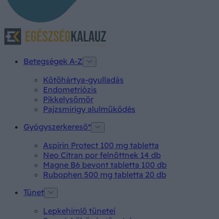
Betegségek A-Z
Kötőhártya-gyulladás
Endometriózis
Pikkelysömör
Pajzsmirigy alulműködés
Gyógyszerkereső*
Aspirin Protect 100 mg tabletta
Neo Citran por felnőttnek 14 db
Magne B6 bevont tabletta 100 db
Rubophen 500 mg tabletta 20 db
Tünet
Lepkehimlő tünetei