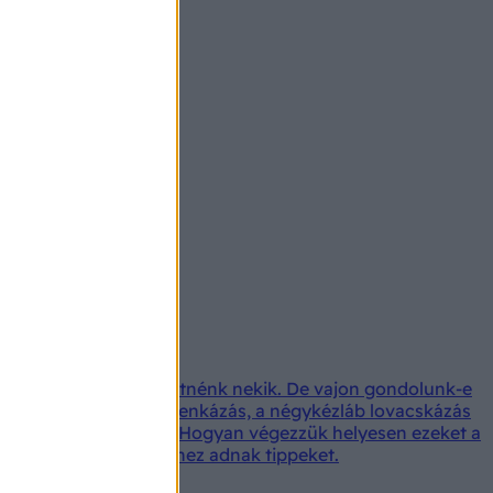
ian a legjobbat szeretnénk nekik. De vajon gondolunk-e
 való kiemelés, a pelenkázás, a négykézláb lovacskázás
 panaszkodunk emiatt. Hogyan végezzük helyesen ezeket a
etor.hu) szakértői ehhez adnak tippeket.