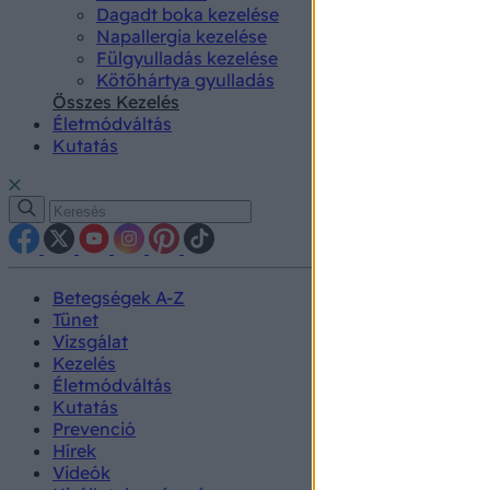
Dagadt boka kezelése
Napallergia kezelése
Fülgyulladás kezelése
Kötőhártya gyulladás
Összes Kezelés
Életmódváltás
Kutatás
Betegségek A-Z
Tünet
Vizsgálat
Kezelés
Életmódváltás
Kutatás
Prevenció
Hírek
Videók