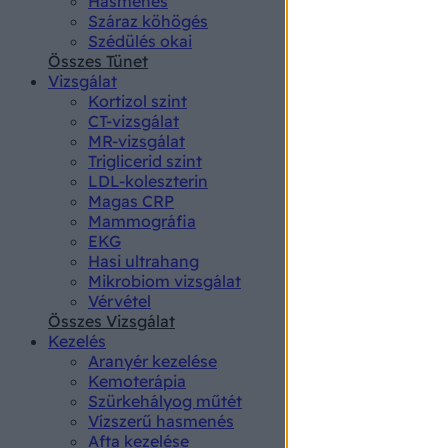
Hasmenés
authenti
Száraz köhögés
Szédülés okai
Összes Tünet
Vizsgálat
Kortizol szint
CT-vizsgálat
MR-vizsgálat
Triglicerid szint
LDL-koleszterin
Magas CRP
Mammográfia
EKG
Hasi ultrahang
Mikrobiom vizsgálat
Vérvétel
Összes Vizsgálat
Kezelés
Aranyér kezelése
Kemoterápia
Szürkehályog műtét
Vízszerű hasmenés
Afta kezelése