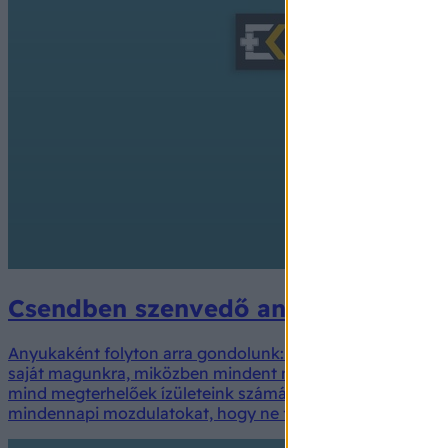
Csendben szenvedő anyukák: ízületi
Anyukaként folyton arra gondolunk: csak gyermekünk egé
saját magunkra, miközben mindent megteszünk a gyermek k
mind megterhelőek ízületeink számára. Gyakran küzdünk 
mindennapi mozdulatokat, hogy ne fájjon a derekunk, térd