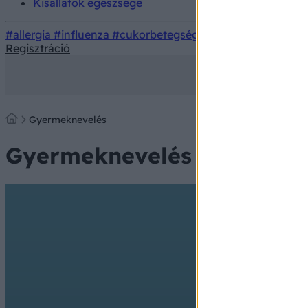
Kisállatok egészsége
#allergia
#influenza
#cukorbetegség
#orvosmeteorológi
Regisztráció
Gyermeknevelés
Gyermeknevelés