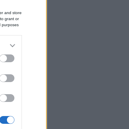
er and store
to grant or
ed purposes