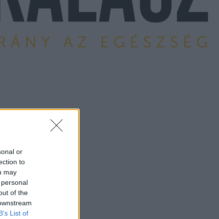
sonal or
ection to
ou may
 personal
out of the
 downstream
B’s List of