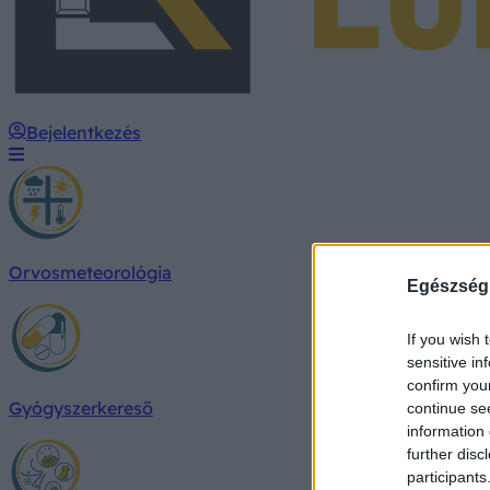
Bejelentkezés
Orvosmeteorológia
Egészség
If you wish 
sensitive in
confirm you
Gyógyszerkereső
continue se
information 
further disc
participants