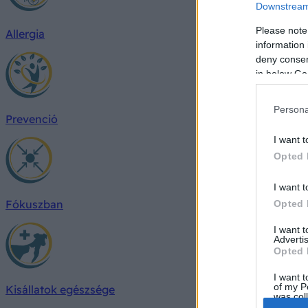
Downstream 
Please note
Allergia
information 
deny consent
in below Go
Persona
Prevenció
I want t
Opted 
I want t
Fókuszban
Opted 
I want 
Advertis
Opted 
I want t
of my P
Kisállatok egészsége
was col