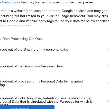
Participants
that may further disclose it to other third parties.
 that this website/app uses one or more Google services and may gath
including but not limited to your visit or usage behaviour. You may click 
 to Google and its third-party tags to use your data for below specifi
ogle consent section.
l Data Processing Opt Outs
o opt-out of the Sharing of my personal data.
In
o opt-out of the Sale of my Personal Data.
In
to opt-out of processing my Personal Data for Targeted
ing.
In
o opt-out of Collection, Use, Retention, Sale, and/or Sharing
ersonal Data that Is Unrelated with the Purposes for which it
lected.