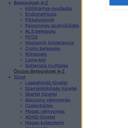
Opted 
Betegségek A-Z
Kötőhártya-gyulladás
Endometriózis
Google 
Pikkelysömör
Pajzsmirigy alulműködés
I want t
ALS betegség
web or d
PCOS
Hisztamin intolerancia
I want t
Crohn betegség
purpose
Rühesség
Lyme-kór
I want 
Szklerózis multiplex
Összes Betegségek A-Z
I want t
Tünet
web or d
Lepkehimlő tünetei
Szamárköhögés tünetei
I want t
Skarlát tünetei
or app.
Alacsony vérnyomás
Csalánkiütés
I want t
Magas vérnyomás
ADHD tünetei
Magas koleszterin
I want t