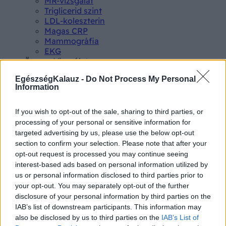
MR-vizsgálat
Triglicerid szint
LDL-koleszterin
Magas CRP
Mammográfia
EKG
Összes Vizsgálat
Kezelés
EgészségKalauz -
Do Not Process My Personal
Aranyér kezelése
Information
Kemoterápia
Szürkehályog műtét
Vízszerű hasmenés
If you wish to opt-out of the sale, sharing to third parties, or
Afta kezelése
processing of your personal or sensitive information for
Dagadt boka kezelése
targeted advertising by us, please use the below opt-out
Napallergia kezelése
section to confirm your selection. Please note that after your
Fülgyulladás kezelése
opt-out request is processed you may continue seeing
Összes Kezelés
interest-based ads based on personal information utilized by
Életmódváltás
us or personal information disclosed to third parties prior to
Kutatás
your opt-out. You may separately opt-out of the further
disclosure of your personal information by third parties on the
IAB’s list of downstream participants. This information may
also be disclosed by us to third parties on the
IAB’s List of