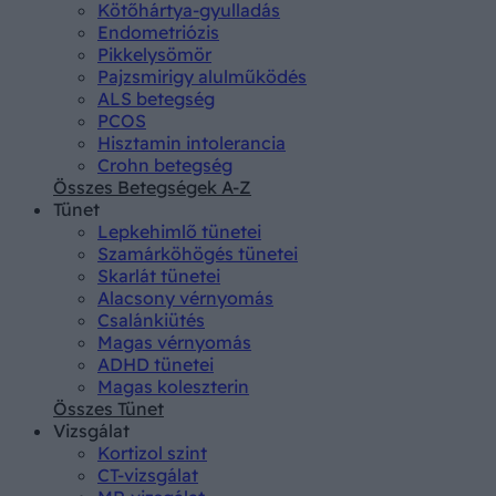
Kötőhártya-gyulladás
Endometriózis
Pikkelysömör
Pajzsmirigy alulműködés
ALS betegség
PCOS
Hisztamin intolerancia
Crohn betegség
Összes Betegségek A-Z
Tünet
Lepkehimlő tünetei
Szamárköhögés tünetei
Skarlát tünetei
Alacsony vérnyomás
Csalánkiütés
Magas vérnyomás
ADHD tünetei
Magas koleszterin
Összes Tünet
Vizsgálat
Kortizol szint
CT-vizsgálat