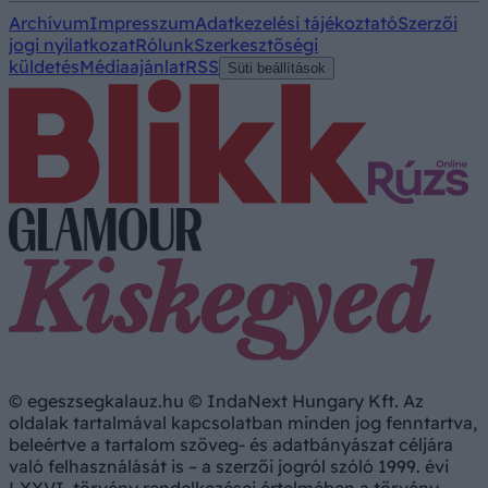
Archívum
Impresszum
Adatkezelési tájékoztató
Szerzői
jogi nyilatkozat
Rólunk
Szerkesztőségi
küldetés
Médiaajánlat
RSS
Süti beállítások
© egeszsegkalauz.hu © IndaNext Hungary Kft. Az
oldalak tartalmával kapcsolatban minden jog fenntartva,
beleértve a tartalom szöveg- és adatbányászat céljára
való felhasználását is – a szerzői jogról szóló 1999. évi