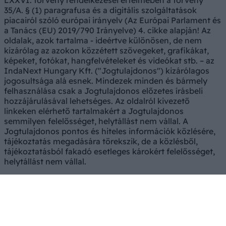
LXXVI. törvény rendelkezései értelmében a törvény
35/A. § (1) paragrafusa és a digitális szolgáltatások
piacairól szóló európai irányelv (Az Európai Parlament és
a Tanács (EU) 2019/790 Irányelve) 4. cikke alapján! Az
oldalak, azok tartalma - ideértve különösen, de nem
kizárólag az azokon közzétett szövegeket, grafikákat,
képeket, fotókat, hangfelvételeket és videókat stb. – az
IndaNext Hungary Kft. ("Jogtulajdonos") kizárólagos
jogosultsága alá esnek. Mindezek minden és bármely
felhasználása csak a Jogtulajdonos előzetes írásbeli
hozzájárulásával lehetséges. Az oldalról kivezető
linkeken elérhető tartalmakért a Jogtulajdonos
semmilyen felelősséget, helytállást nem vállal. A
Jogtulajdonos pontos és hiteles információk közlésére,
tájékoztatás megadására törekszik, de a közlésből,
tájékoztatásból fakadó esetleges károkért felelősséget,
helytállást nem vállal.