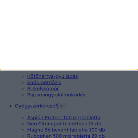
készítményre váltaniuk, és hogy egyáltalán kell-e.
Természetesen gyakori, amikor az illetőnek a kezelés
időtartama alatt – akár élete végéig- ugyanazt a szert
javasolja a szakember, ám vannak olyan állapotok,
amikor szükséges vagy javasolt egy másik
antikoagulánsra való áttérés. De mégis mikor?
Betegségek A-Z
Kötőhártya-gyulladás
Endometriózis
Pikkelysömör
Pajzsmirigy alulműködés
Gyógyszerkereső*
Aspirin Protect 100 mg tabletta
Neo Citran por felnőttnek 14 db
Magne B6 bevont tabletta 100 db
Rubophen 500 mg tabletta 20 db