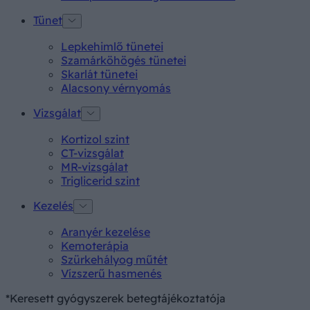
Tünet
Lepkehimlő tünetei
Szamárköhögés tünetei
Skarlát tünetei
Alacsony vérnyomás
Vizsgálat
Kortizol szint
CT-vizsgálat
MR-vizsgálat
Triglicerid szint
Kezelés
Aranyér kezelése
Kemoterápia
Szürkehályog műtét
Vízszerű hasmenés
*Keresett gyógyszerek betegtájékoztatója