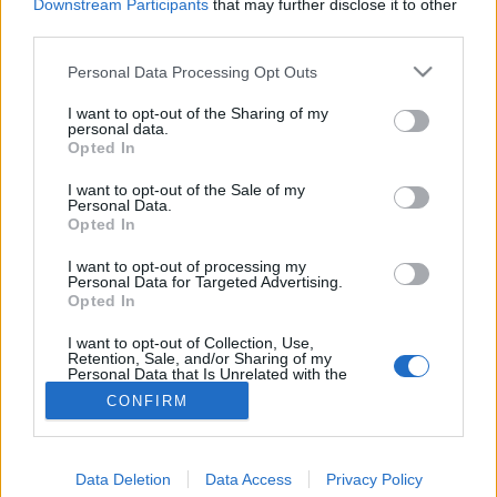
Downstream Participants
that may further disclose it to other
third parties.
Betegségek A-Z
Please note that this website/app uses one or more Google
Personal Data Processing Opt Outs
Tünet
services and may gather and store information including but
Vizsgálat
not limited to your visit or usage behaviour. You may click to
I want to opt-out of the Sharing of my
Kezelés
personal data.
grant or deny consent to Google and its third-party tags to
Életmódváltás
Opted In
use your data for below specified purposes in below Google
Kutatás
consent section.
Prevenció
I want to opt-out of the Sale of my
Personal Data.
Hírek
Opted In
Videók
Kisállatok egészsége
I want to opt-out of processing my
Personal Data for Targeted Advertising.
Opted In
#allergia
#influenza
#cukorbetegség
#orvosmeteorológia
#vérnyomás
#stroke
#rákbetegség
I want to opt-out of Collection, Use,
#pajzsmirigy
#reflux
#ekcéma
#herpesz
Retention, Sale, and/or Sharing of my
Regisztráció
Personal Data that Is Unrelated with the
Purposes for which it was collected.
CONFIRM
Opted Out
Google consents
Data Deletion
Data Access
Privacy Policy
Gyógyszerallergia
I want to allow Google to enable storage