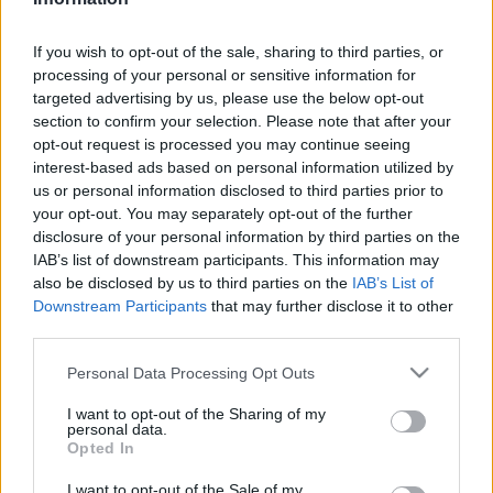
Kötőhártya-gyulladás
Endometriózis
Pikkelysömör
If you wish to opt-out of the sale, sharing to third parties, or
Pajzsmirigy alulműködés
processing of your personal or sensitive information for
ALS betegség
targeted advertising by us, please use the below opt-out
PCOS
section to confirm your selection. Please note that after your
Hisztamin intolerancia
opt-out request is processed you may continue seeing
Crohn betegség
interest-based ads based on personal information utilized by
Összes Betegségek A-Z
us or personal information disclosed to third parties prior to
Tünet
your opt-out. You may separately opt-out of the further
Lepkehimlő tünetei
disclosure of your personal information by third parties on the
Szamárköhögés tünetei
IAB’s list of downstream participants. This information may
Skarlát tünetei
also be disclosed by us to third parties on the
IAB’s List of
Alacsony vérnyomás
Downstream Participants
that may further disclose it to other
Csalánkiütés
third parties.
Magas vérnyomás
ADHD tünetei
Please note that this website/app uses one or more Google
Personal Data Processing Opt Outs
Magas koleszterin
services and may gather and store information including but
Összes Tünet
not limited to your visit or usage behaviour. You may click to
I want to opt-out of the Sharing of my
Vizsgálat
personal data.
grant or deny consent to Google and its third-party tags to
Kortizol szint
Opted In
use your data for below specified purposes in below Google
CT-vizsgálat
consent section.
I want to opt-out of the Sale of my