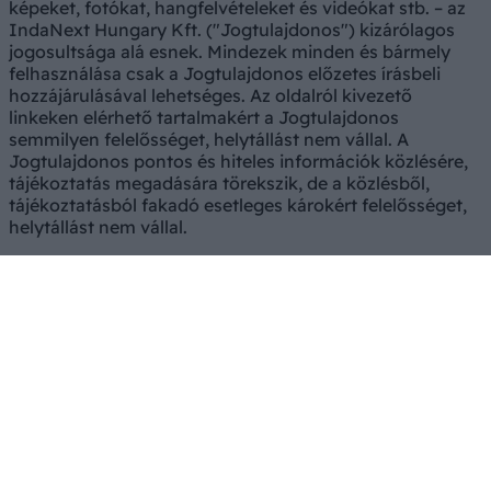
képeket, fotókat, hangfelvételeket és videókat stb. – az
IndaNext Hungary Kft. ("Jogtulajdonos") kizárólagos
jogosultsága alá esnek. Mindezek minden és bármely
felhasználása csak a Jogtulajdonos előzetes írásbeli
hozzájárulásával lehetséges. Az oldalról kivezető
linkeken elérhető tartalmakért a Jogtulajdonos
semmilyen felelősséget, helytállást nem vállal. A
Jogtulajdonos pontos és hiteles információk közlésére,
tájékoztatás megadására törekszik, de a közlésből,
tájékoztatásból fakadó esetleges károkért felelősséget,
helytállást nem vállal.