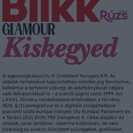
© egeszsegkalauz.hu © IndaNext Hungary Kft. Az
oldalak tartalmával kapcsolatban minden jog fenntartva,
beleértve a tartalom szöveg- és adatbányászat céljára
való felhasználását is – a szerzői jogról szóló 1999. évi
LXXVI. törvény rendelkezései értelmében a törvény
35/A. § (1) paragrafusa és a digitális szolgáltatások
piacairól szóló európai irányelv (Az Európai Parlament és
a Tanács (EU) 2019/790 Irányelve) 4. cikke alapján! Az
oldalak, azok tartalma - ideértve különösen, de nem
kizárólag az azokon közzétett szövegeket, grafikákat,