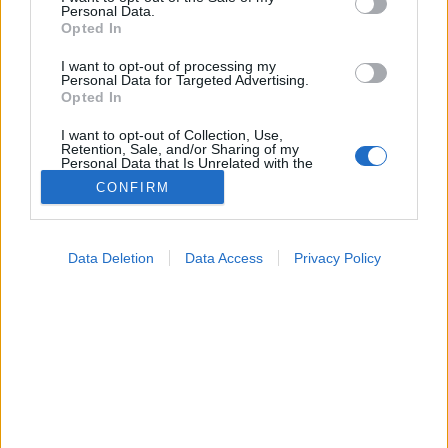
MR-vizsgálat
Personal Data.
Triglicerid szint
Opted In
LDL-koleszterin
Magas CRP
I want to opt-out of processing my
Mammográfia
Personal Data for Targeted Advertising.
Opted In
EKG
Összes Vizsgálat
I want to opt-out of Collection, Use,
Kezelés
Retention, Sale, and/or Sharing of my
Aranyér kezelése
Personal Data that Is Unrelated with the
Purposes for which it was collected.
Kemoterápia
CONFIRM
Opted Out
Szürkehályog műtét
Vízszerű hasmenés
Google consents
Afta kezelése
Data Deletion
Data Access
Privacy Policy
Dagadt boka kezelése
I want to allow Google to enable storage
Napallergia kezelése
related to advertising like cookies on web or
Fülgyulladás kezelése
device identifiers in apps.
Összes Kezelés
Életmódváltás
I want to allow my user data to be sent to
Kutatás
Google for online advertising purposes.
I want to allow Google to send me
personalized advertising.