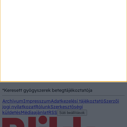
Alacsony vérnyomás
Vizsgálat
Kortizol szint
CT-vizsgálat
MR-vizsgálat
Triglicerid szint
Kezelés
Aranyér kezelése
Kemoterápia
Szürkehályog műtét
Vízszerű hasmenés
*Keresett gyógyszerek betegtájékoztatója
Archívum
Impresszum
Adatkezelési tájékoztató
Szerzői
jogi nyilatkozat
Rólunk
Szerkesztőségi
küldetés
Médiaajánlat
RSS
Süti beállítások