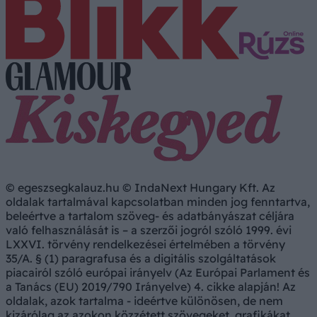
© egeszsegkalauz.hu © IndaNext Hungary Kft. Az
oldalak tartalmával kapcsolatban minden jog fenntartva,
beleértve a tartalom szöveg- és adatbányászat céljára
való felhasználását is – a szerzői jogról szóló 1999. évi
LXXVI. törvény rendelkezései értelmében a törvény
35/A. § (1) paragrafusa és a digitális szolgáltatások
piacairól szóló európai irányelv (Az Európai Parlament és
a Tanács (EU) 2019/790 Irányelve) 4. cikke alapján! Az
oldalak, azok tartalma - ideértve különösen, de nem
kizárólag az azokon közzétett szövegeket, grafikákat,