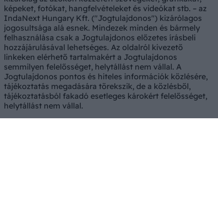
képeket, fotókat, hangfelvételeket és videókat stb. – az
IndaNext Hungary Kft. ("Jogtulajdonos") kizárólagos
jogosultsága alá esnek. Mindezek minden és bármely
felhasználása csak a Jogtulajdonos előzetes írásbeli
hozzájárulásával lehetséges. Az oldalról kivezető
linkeken elérhető tartalmakért a Jogtulajdonos
semmilyen felelősséget, helytállást nem vállal. A
Jogtulajdonos pontos és hiteles információk közlésére,
tájékoztatás megadására törekszik, de a közlésből,
tájékoztatásból fakadó esetleges károkért felelősséget,
helytállást nem vállal.