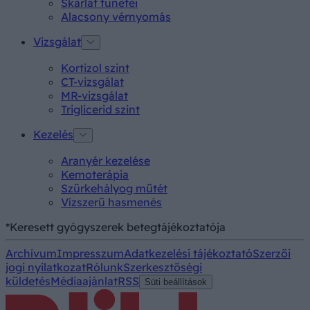
Skarlát tünetei
Alacsony vérnyomás
Vizsgálat
Kortizol szint
CT-vizsgálat
MR-vizsgálat
Triglicerid szint
Kezelés
Aranyér kezelése
Kemoterápia
Szürkehályog műtét
Vízszerű hasmenés
*Keresett gyógyszerek betegtájékoztatója
Archívum
Impresszum
Adatkezelési tájékoztató
Szerzői
jogi nyilatkozat
Rólunk
Szerkesztőségi
küldetés
Médiaajánlat
RSS
Süti beállítások