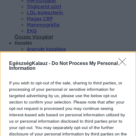
MR-vizsgálat
Triglicerid szint
LDL-koleszterin
Magas CRP
Mammográfia
EKG
Összes Vizsgálat
Kezelés
Aranyér kezelése
Kemoterápia
Szürkehályog műtét
EgészségKalauz -
Do Not Process My Personal
Vízszerű hasmenés
Information
Afta kezelése
Dagadt boka kezelése
If you wish to opt-out of the sale, sharing to third parties, or
Napallergia kezelése
processing of your personal or sensitive information for
Fülgyulladás kezelése
targeted advertising by us, please use the below opt-out
Összes Kezelés
section to confirm your selection. Please note that after your
Életmódváltás
opt-out request is processed you may continue seeing
Kutatás
interest-based ads based on personal information utilized by
us or personal information disclosed to third parties prior to
your opt-out. You may separately opt-out of the further
disclosure of your personal information by third parties on the