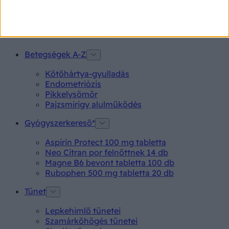
Betegségek A-Z
Kötőhártya-gyulladás
Endometriózis
Pikkelysömör
Pajzsmirigy alulműködés
Gyógyszerkereső*
Aspirin Protect 100 mg tabletta
Neo Citran por felnőttnek 14 db
Magne B6 bevont tabletta 100 db
Rubophen 500 mg tabletta 20 db
Tünet
Lepkehimlő tünetei
Szamárköhögés tünetei