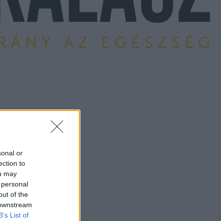
sonal or
ection to
ou may
 personal
out of the
 downstream
B’s List of