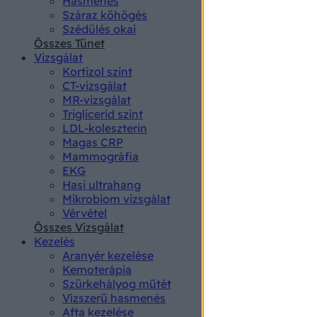
Hasmenés
authenti
Száraz köhögés
Szédülés okai
Összes Tünet
Vizsgálat
Kortizol szint
CT-vizsgálat
MR-vizsgálat
Triglicerid szint
LDL-koleszterin
Magas CRP
Mammográfia
EKG
Hasi ultrahang
Mikrobiom vizsgálat
Vérvétel
Összes Vizsgálat
Kezelés
Aranyér kezelése
Kemoterápia
Szürkehályog műtét
Vízszerű hasmenés
Afta kezelése