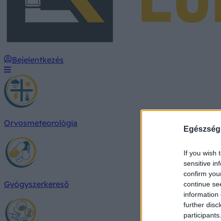
Bejelentkezés
Orvosmeteorológia
Egészség
If you wish 
sensitive in
confirm you
Gyógyszerkereső
continue se
information 
further disc
participants