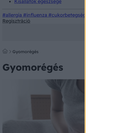
Kisállatok egészsége
#allergia
#influenza
#cukorbetegség
#orvosmeteorológi
Regisztráció
Gyomorégés
Gyomorégés