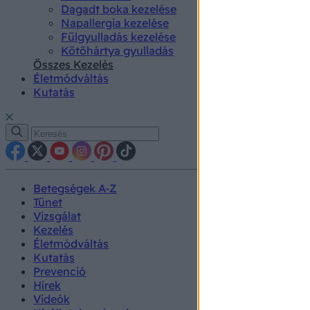
Dagadt boka kezelése
Napallergia kezelése
Fülgyulladás kezelése
Kötőhártya gyulladás
Összes Kezelés
Életmódváltás
Kutatás
Betegségek A-Z
Tünet
Vizsgálat
Kezelés
Életmódváltás
Kutatás
Prevenció
Hírek
Videók