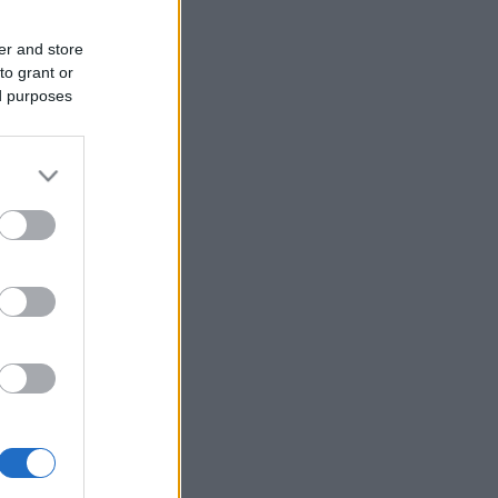
er and store
to grant or
ed purposes