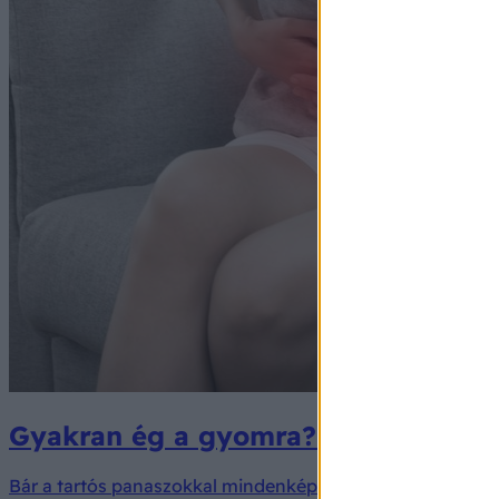
Gyakran ég a gyomra? Ezek az étele
Bár a tartós panaszokkal mindenképpen orvoshoz kell ford