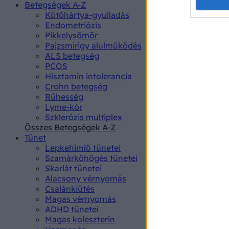
Opted 
Betegségek A-Z
Kötőhártya-gyulladás
Endometriózis
Google 
Pikkelysömör
Pajzsmirigy alulműködés
I want t
ALS betegség
web or d
PCOS
Hisztamin intolerancia
I want t
Crohn betegség
purpose
Rühesség
Lyme-kór
I want 
Szklerózis multiplex
Összes Betegségek A-Z
I want t
Tünet
web or d
Lepkehimlő tünetei
Szamárköhögés tünetei
I want t
Skarlát tünetei
or app.
Alacsony vérnyomás
Csalánkiütés
I want t
Magas vérnyomás
ADHD tünetei
Magas koleszterin
I want t