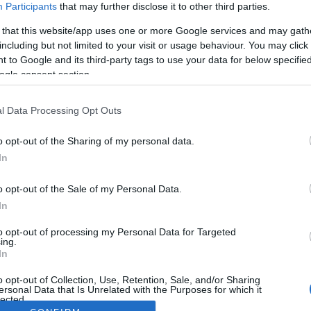
Participants
that may further disclose it to other third parties.
 that this website/app uses one or more Google services and may gath
including but not limited to your visit or usage behaviour. You may click 
 to Google and its third-party tags to use your data for below specifi
ogle consent section.
l Data Processing Opt Outs
o opt-out of the Sharing of my personal data.
In
o opt-out of the Sale of my Personal Data.
In
to opt-out of processing my Personal Data for Targeted
ing.
In
o opt-out of Collection, Use, Retention, Sale, and/or Sharing
ersonal Data that Is Unrelated with the Purposes for which it
lected.