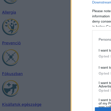
Downstream 
Please note
Allergia
information 
deny consent
in below Go
Persona
Prevenció
I want t
Opted 
I want t
Fókuszban
Opted 
I want 
Advertis
Opted 
I want t
of my P
Kisállatok egészsége
was col