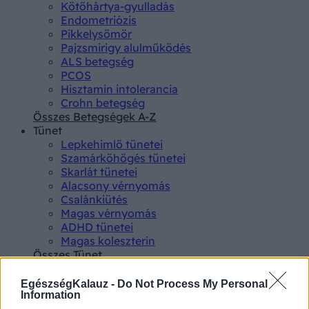
Kötőhártya-gyulladás
Endometriózis
Pikkelysömör
Pajzsmirigy alulműködés
ALS betegség
PCOS
Hisztamin intolerancia
Crohn betegség
Összes Betegségek A-Z
Tünet
Lepkehimlő tünetei
Szamárköhögés tünetei
Skarlát tünetei
Alacsony vérnyomás
Csalánkiütés
Magas vérnyomás
ADHD tünetei
Magas koleszterin
Összes Tünet
Vizsgálat
Kortizol szint
EgészségKalauz -
Do Not Process My Personal
CT-vizsgálat
Information