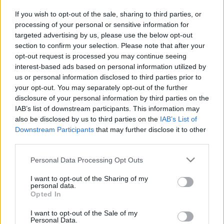
MR-vizsgálat
Triglicerid szint
If you wish to opt-out of the sale, sharing to third parties, or
LDL-koleszterin
processing of your personal or sensitive information for
Magas CRP
targeted advertising by us, please use the below opt-out
Mammográfia
section to confirm your selection. Please note that after your
EKG
opt-out request is processed you may continue seeing
Összes Vizsgálat
interest-based ads based on personal information utilized by
Kezelés
us or personal information disclosed to third parties prior to
Aranyér kezelése
your opt-out. You may separately opt-out of the further
Kemoterápia
disclosure of your personal information by third parties on the
Szürkehályog műtét
IAB’s list of downstream participants. This information may
Vízszerű hasmenés
also be disclosed by us to third parties on the
IAB’s List of
Afta kezelése
Dagadt boka kezelése
Downstream Participants
that may further disclose it to other
Napallergia kezelése
third parties.
Fülgyulladás kezelése
Please note that this website/app uses one or more Google
Összes Kezelés
Personal Data Processing Opt Outs
services and may gather and store information including but
Életmódváltás
not limited to your visit or usage behaviour. You may click to
I want to opt-out of the Sharing of my
Kutatás
personal data.
grant or deny consent to Google and its third-party tags to
Opted In
use your data for below specified purposes in below Google
consent section.
I want to opt-out of the Sale of my
Personal Data.