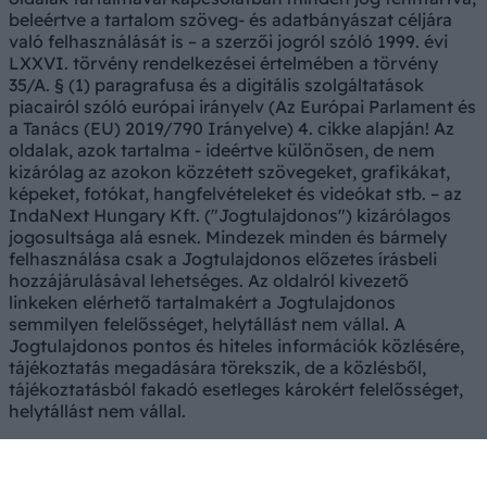
beleértve a tartalom szöveg- és adatbányászat céljára
való felhasználását is – a szerzői jogról szóló 1999. évi
LXXVI. törvény rendelkezései értelmében a törvény
35/A. § (1) paragrafusa és a digitális szolgáltatások
piacairól szóló európai irányelv (Az Európai Parlament és
a Tanács (EU) 2019/790 Irányelve) 4. cikke alapján! Az
oldalak, azok tartalma - ideértve különösen, de nem
kizárólag az azokon közzétett szövegeket, grafikákat,
képeket, fotókat, hangfelvételeket és videókat stb. – az
IndaNext Hungary Kft. ("Jogtulajdonos") kizárólagos
jogosultsága alá esnek. Mindezek minden és bármely
felhasználása csak a Jogtulajdonos előzetes írásbeli
hozzájárulásával lehetséges. Az oldalról kivezető
linkeken elérhető tartalmakért a Jogtulajdonos
semmilyen felelősséget, helytállást nem vállal. A
Jogtulajdonos pontos és hiteles információk közlésére,
tájékoztatás megadására törekszik, de a közlésből,
tájékoztatásból fakadó esetleges károkért felelősséget,
helytállást nem vállal.