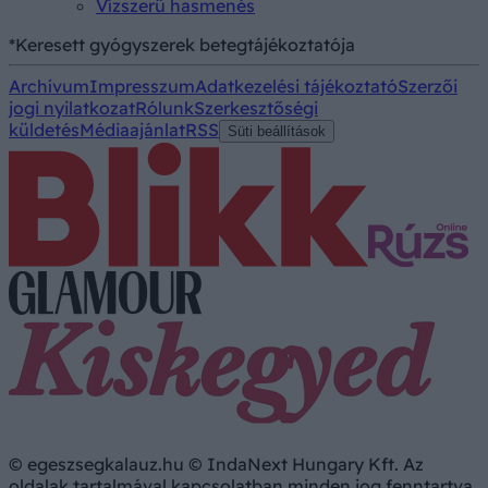
Vízszerű hasmenés
*Keresett gyógyszerek betegtájékoztatója
Archívum
Impresszum
Adatkezelési tájékoztató
Szerzői
jogi nyilatkozat
Rólunk
Szerkesztőségi
küldetés
Médiaajánlat
RSS
Süti beállítások
© egeszsegkalauz.hu © IndaNext Hungary Kft. Az
oldalak tartalmával kapcsolatban minden jog fenntartva,