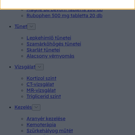
Neo Citran por felnőttnek 14 db
Magne B6 bevont tabletta 100 db
Rubophen 500 mg tabletta 20 db
Tünet
Lepkehimlő tünetei
Szamárköhögés tünetei
Skarlát tünetei
Alacsony vérnyomás
Vizsgálat
Kortizol szint
CT-vizsgálat
MR-vizsgálat
Triglicerid szint
Kezelés
Aranyér kezelése
Kemoterápia
Szürkehályog műtét