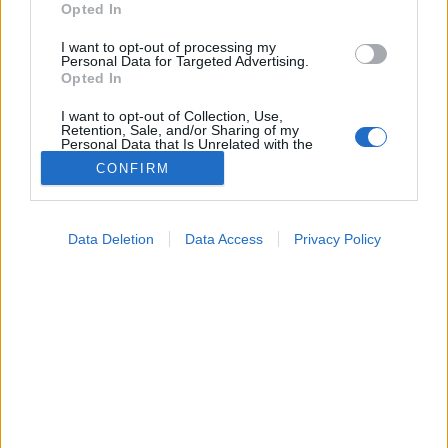
Opted In
I want to opt-out of processing my
Betegségek A-Z
Personal Data for Targeted Advertising.
Tünet
Opted In
Vizsgálat
Kezelés
I want to opt-out of Collection, Use,
Életmódváltás
Retention, Sale, and/or Sharing of my
Personal Data that Is Unrelated with the
Kutatás
Purposes for which it was collected.
CONFIRM
Prevenció
Opted Out
Hírek
Videók
Google consents
Kisállatok egészsége
Data Deletion
Data Access
Privacy Policy
I want to allow Google to enable storage
related to advertising like cookies on web or
#allergia
#influenza
#cukorbetegség
device identifiers in apps.
#orvosmeteorológia
#vérnyomás
#stroke
#rákbetegség
#pajzsmirigy
#reflux
#ekcéma
#herpesz
Regisztráció
I want to allow my user data to be sent to
Google for online advertising purposes.
I want to allow Google to send me
personalized advertising.
Hasnyálmirigy daganat