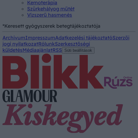
Kemoterápia
Szürkehályog műtét
Vízszerű hasmenés
*Keresett gyógyszerek betegtájékoztatója
Archívum
Impresszum
Adatkezelési tájékoztató
Szerzői
jogi nyilatkozat
Rólunk
Szerkesztőségi
küldetés
Médiaajánlat
RSS
Süti beállítások