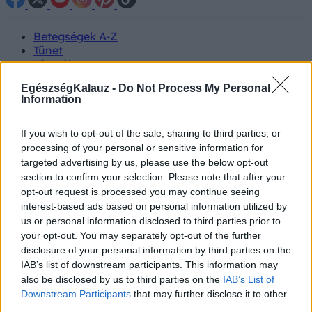
Betegségek A-Z
Tünet
Vizsgálat
Kezelés
EgészségKalauz -
Do Not Process My Personal
Életmódváltás
Information
Kutatás
Prevenció
Hírek
If you wish to opt-out of the sale, sharing to third parties, or
Videók
processing of your personal or sensitive information for
Kisállatok egészsége
targeted advertising by us, please use the below opt-out
section to confirm your selection. Please note that after your
opt-out request is processed you may continue seeing
#allergia
#influenza
#cukorbetegség
#orvosmeteorológia
#vérnyomás
#stroke
#rákbetegség
interest-based ads based on personal information utilized by
#pajzsmirigy
#reflux
#ekcéma
#herpesz
us or personal information disclosed to third parties prior to
Regisztráció
your opt-out. You may separately opt-out of the further
disclosure of your personal information by third parties on the
IAB’s list of downstream participants. This information may
also be disclosed by us to third parties on the
IAB’s List of
Downstream Participants
that may further disclose it to other
Hepatológia
third parties.