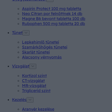
Aspirin Protect 100 mg tabletta
Neo Citran por felnőttnek 14 db
Magne B6 bevont tabletta 100 db
Rubophen 500 mg tabletta 20 db
Tünet
Lepkehimlő tünetei
Szamárköhögés tünetei
Skarlát tünetei
Alacsony vérnyomás
Vizsgálat
Kortizol szint
CT-vizsgálat
MR-vizsgálat
Triglicerid szint
Kezelés
Aranyér kezelése