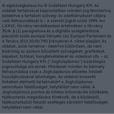
© egeszsegkalauz.hu © IndaNext Hungary Kft. Az
oldalak tartalmával kapcsolatban minden jog fenntartva,
beleértve a tartalom szöveg- és adatbányászat céljára
való felhasználását is – a szerzői jogról szóló 1999. évi
LXXVI. törvény rendelkezései értelmében a törvény
35/A. § (1) paragrafusa és a digitális szolgáltatások
piacairól szóló európai irányelv (Az Európai Parlament és
a Tanács (EU) 2019/790 Irányelve) 4. cikke alapján! Az
oldalak, azok tartalma - ideértve különösen, de nem
kizárólag az azokon közzétett szövegeket, grafikákat,
képeket, fotókat, hangfelvételeket és videókat stb. – az
IndaNext Hungary Kft. ("Jogtulajdonos") kizárólagos
jogosultsága alá esnek. Mindezek minden és bármely
felhasználása csak a Jogtulajdonos előzetes írásbeli
hozzájárulásával lehetséges. Az oldalról kivezető
linkeken elérhető tartalmakért a Jogtulajdonos
semmilyen felelősséget, helytállást nem vállal. A
Jogtulajdonos pontos és hiteles információk közlésére,
tájékoztatás megadására törekszik, de a közlésből,
tájékoztatásból fakadó esetleges károkért felelősséget,
helytállást nem vállal.