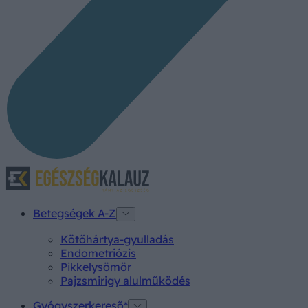
Betegségek A-Z
Kötőhártya-gyulladás
Endometriózis
Pikkelysömör
Pajzsmirigy alulműködés
Gyógyszerkereső*