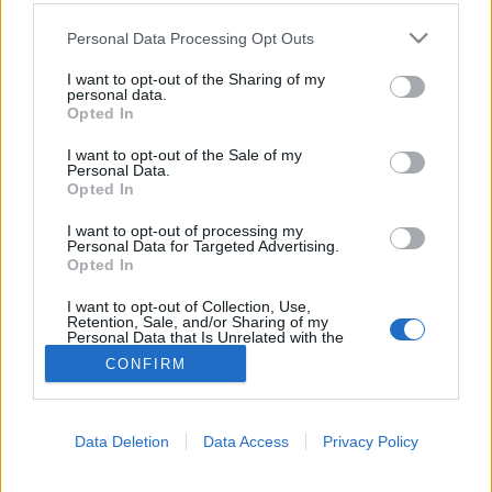
Please note that this website/app uses one or more Google
Hepatológia
Personal Data Processing Opt Outs
services and may gather and store information including but
not limited to your visit or usage behaviour. You may click to
I want to opt-out of the Sharing of my
personal data.
grant or deny consent to Google and its third-party tags to
Opted In
use your data for below specified purposes in below Google
consent section.
I want to opt-out of the Sale of my
Personal Data.
Opted In
I want to opt-out of processing my
Personal Data for Targeted Advertising.
Opted In
I want to opt-out of Collection, Use,
Retention, Sale, and/or Sharing of my
Personal Data that Is Unrelated with the
Purposes for which it was collected.
CONFIRM
Opted Out
Google consents
Data Deletion
Data Access
Privacy Policy
I want to allow Google to enable storage
related to advertising like cookies on web or