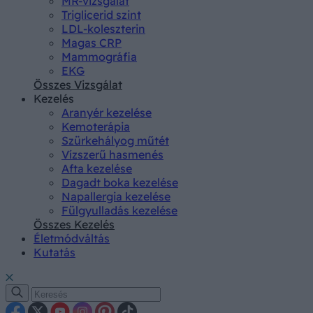
MR-vizsgálat
Triglicerid szint
LDL-koleszterin
Magas CRP
Mammográfia
EKG
Összes Vizsgálat
Kezelés
Aranyér kezelése
Kemoterápia
Szürkehályog műtét
Vízszerű hasmenés
Afta kezelése
Dagadt boka kezelése
Napallergia kezelése
Fülgyulladás kezelése
Összes Kezelés
Életmódváltás
Kutatás