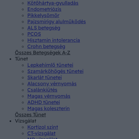
Kötőhártya-gyulladás
Endometriózis
Pikkelysömör
Pajzsmirigy alulműködés
ALS betegség
PCOS
Hisztamin intolerancia
Crohn betegség
Összes Betegségek A-Z
Tünet
Lepkehimlő tünetei
Szamárköhögés tünetei
Skarlát tünetei
Alacsony vérnyomás
Csalánkiütés
Magas vérnyomás
ADHD tünetei
Magas koleszterin
Összes Tünet
Vizsgálat
Kortizol szint
CT-vizsgálat