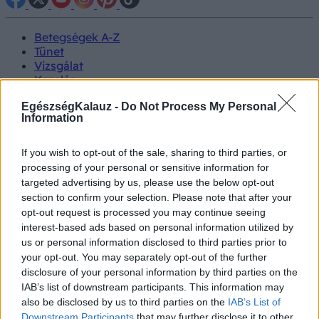
Betegségek A-Z
Tünet
Vizsgálat
Kezelés
Életmódváltás
EgészségKalauz -
Do Not Process My Personal
Kutatás
Information
Prevenció
Hírek
Videók
If you wish to opt-out of the sale, sharing to third parties, or
Kisállatok egészsége
processing of your personal or sensitive information for
targeted advertising by us, please use the below opt-out
#allergia
#influenza
#cukorbetegség
section to confirm your selection. Please note that after your
#orvosmeteorológia
#vérnyomás
#stroke
#rákbetegség
opt-out request is processed you may continue seeing
#pajzsmirigy
#reflux
#ekcéma
#herpesz
interest-based ads based on personal information utilized by
Regisztráció
us or personal information disclosed to third parties prior to
your opt-out. You may separately opt-out of the further
disclosure of your personal information by third parties on the
IAB’s list of downstream participants. This information may
also be disclosed by us to third parties on the
IAB’s List of
Hidegfront
Downstream Participants
that may further disclose it to other