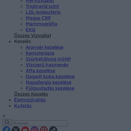
MR-vizsgálat
Triglicerid szint
LDL-koleszterin
Magas CRP
Mammográfia
EKG
Összes Vizsgálat
Kezelés
Aranyér kezelése
Kemoterápia
Szürkehályog műtét
Vízszerű hasmenés
Afta kezelése
Dagadt boka kezelése
Napallergia kezelése
Fülgyulladás kezelése
Összes Kezelés
Életmódváltás
Kutatás