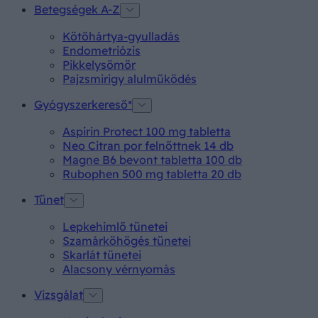
Betegségek A-Z
Kötőhártya-gyulladás
Endometriózis
Pikkelysömör
Pajzsmirigy alulműködés
Gyógyszerkereső*
Aspirin Protect 100 mg tabletta
Neo Citran por felnőttnek 14 db
Magne B6 bevont tabletta 100 db
Rubophen 500 mg tabletta 20 db
Tünet
Lepkehimlő tünetei
Szamárköhögés tünetei
Skarlát tünetei
Alacsony vérnyomás
Vizsgálat