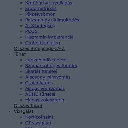
Kötőhártya-gyulladás
Endometriózis
Pikkelysömör
Pajzsmirigy alulműködés
ALS betegség
PCOS
Hisztamin intolerancia
Crohn betegség
Összes Betegségek A-Z
Tünet
Lepkehimlő tünetei
Szamárköhögés tünetei
Skarlát tünetei
Alacsony vérnyomás
Csalánkiütés
Magas vérnyomás
ADHD tünetei
Magas koleszterin
Összes Tünet
Vizsgálat
Kortizol szint
CT-vizsgálat