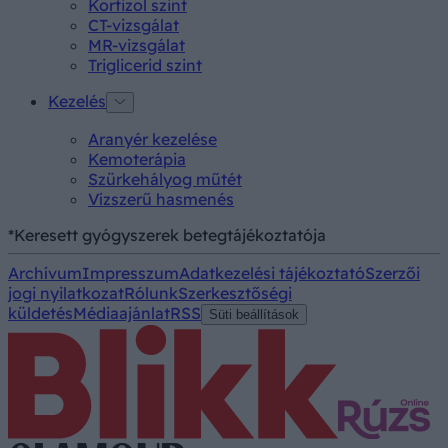
Kortizol szint
CT-vizsgálat
MR-vizsgálat
Triglicerid szint
Kezelés
Aranyér kezelése
Kemoterápia
Szürkehályog műtét
Vízszerű hasmenés
*Keresett gyógyszerek betegtájékoztatója
Archívum
Impresszum
Adatkezelési tájékoztató
Szerzői
jogi nyilatkozat
Rólunk
Szerkesztőségi
küldetés
Médiaajánlat
RSS
Süti beállítások