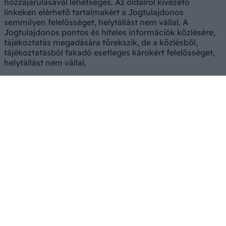
hozzájárulásával lehetséges. Az oldalról kivezető
linkeken elérhető tartalmakért a Jogtulajdonos
semmilyen felelősséget, helytállást nem vállal. A
Jogtulajdonos pontos és hiteles információk közlésére,
tájékoztatás megadására törekszik, de a közlésből,
tájékoztatásból fakadó esetleges károkért felelősséget,
helytállást nem vállal.