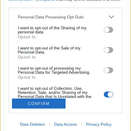
third parties.
Hidegfront
Please note that this website/app uses one or more Google
Personal Data Processing Opt Outs
services and may gather and store information including but
not limited to your visit or usage behaviour. You may click to
I want to opt-out of the Sharing of my
personal data.
grant or deny consent to Google and its third-party tags to
Opted In
use your data for below specified purposes in below Google
consent section.
I want to opt-out of the Sale of my
Personal Data.
Opted In
I want to opt-out of processing my
Personal Data for Targeted Advertising.
Opted In
I want to opt-out of Collection, Use,
Retention, Sale, and/or Sharing of my
Personal Data that Is Unrelated with the
Purposes for which it was collected.
CONFIRM
Opted Out
Google consents
Data Deletion
Data Access
Privacy Policy
I want to allow Google to enable storage