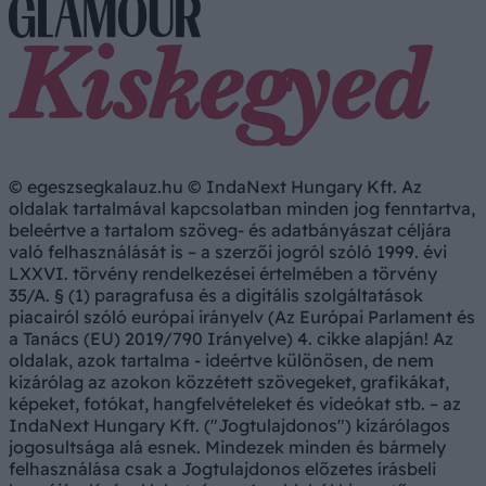
© egeszsegkalauz.hu © IndaNext Hungary Kft. Az
oldalak tartalmával kapcsolatban minden jog fenntartva,
beleértve a tartalom szöveg- és adatbányászat céljára
való felhasználását is – a szerzői jogról szóló 1999. évi
LXXVI. törvény rendelkezései értelmében a törvény
35/A. § (1) paragrafusa és a digitális szolgáltatások
piacairól szóló európai irányelv (Az Európai Parlament és
a Tanács (EU) 2019/790 Irányelve) 4. cikke alapján! Az
oldalak, azok tartalma - ideértve különösen, de nem
kizárólag az azokon közzétett szövegeket, grafikákat,
képeket, fotókat, hangfelvételeket és videókat stb. – az
IndaNext Hungary Kft. ("Jogtulajdonos") kizárólagos
jogosultsága alá esnek. Mindezek minden és bármely
felhasználása csak a Jogtulajdonos előzetes írásbeli