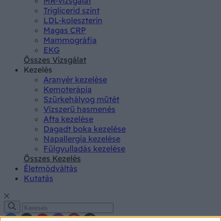
MR-vizsgálat
Triglicerid szint
LDL-koleszterin
Magas CRP
Mammográfia
EKG
Összes Vizsgálat
Kezelés
Aranyér kezelése
Kemoterápia
Szürkehályog műtét
Vízszerű hasmenés
Afta kezelése
Dagadt boka kezelése
Napallergia kezelése
Fülgyulladás kezelése
Összes Kezelés
Életmódváltás
Kutatás