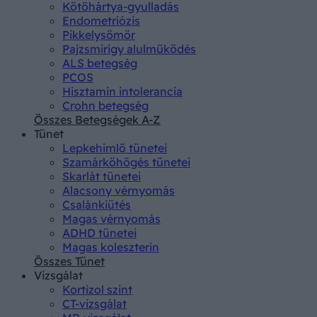
Kötőhártya-gyulladás
Endometriózis
Pikkelysömör
Pajzsmirigy alulműködés
ALS betegség
PCOS
Hisztamin intolerancia
Crohn betegség
Összes Betegségek A-Z
Tünet
Lepkehimlő tünetei
Szamárköhögés tünetei
Skarlát tünetei
Alacsony vérnyomás
Csalánkiütés
Magas vérnyomás
ADHD tünetei
Magas koleszterin
Összes Tünet
Vizsgálat
Kortizol szint
CT-vizsgálat