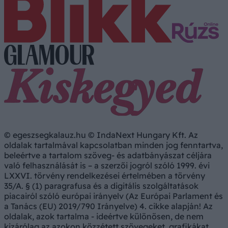
© egeszsegkalauz.hu © IndaNext Hungary Kft. Az
oldalak tartalmával kapcsolatban minden jog fenntartva,
beleértve a tartalom szöveg- és adatbányászat céljára
való felhasználását is – a szerzői jogról szóló 1999. évi
LXXVI. törvény rendelkezései értelmében a törvény
35/A. § (1) paragrafusa és a digitális szolgáltatások
piacairól szóló európai irányelv (Az Európai Parlament és
a Tanács (EU) 2019/790 Irányelve) 4. cikke alapján! Az
oldalak, azok tartalma - ideértve különösen, de nem
kizárólag az azokon közzétett szövegeket, grafikákat,