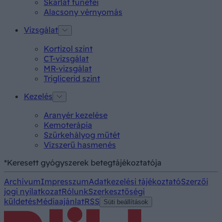
Skarlát tünetei
Alacsony vérnyomás
Vizsgálat
Kortizol szint
CT-vizsgálat
MR-vizsgálat
Triglicerid szint
Kezelés
Aranyér kezelése
Kemoterápia
Szürkehályog műtét
Vízszerű hasmenés
*Keresett gyógyszerek betegtájékoztatója
Archívum
Impresszum
Adatkezelési tájékoztató
Szerzői
jogi nyilatkozat
Rólunk
Szerkesztőségi
küldetés
Médiaajánlat
RSS
Süti beállítások