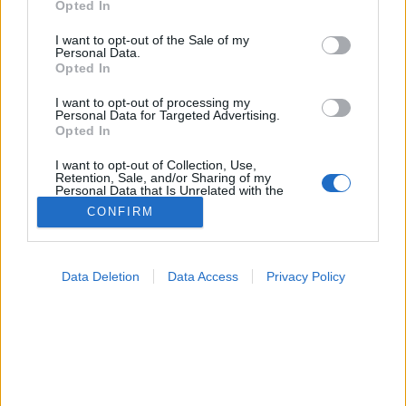
Opted In
use your data for below specified purposes in below Google
Hízás
consent section.
I want to opt-out of the Sale of my
Personal Data.
Opted In
I want to opt-out of processing my
Personal Data for Targeted Advertising.
Opted In
I want to opt-out of Collection, Use,
Retention, Sale, and/or Sharing of my
Personal Data that Is Unrelated with the
Purposes for which it was collected.
CONFIRM
Opted Out
Google consents
Data Deletion
Data Access
Privacy Policy
I want to allow Google to enable storage
related to advertising like cookies on web or
device identifiers in apps.
I want to allow my user data to be sent to
Google for online advertising purposes.