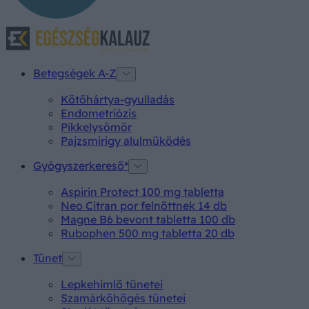
Betegségek A-Z
Kötőhártya-gyulladás
Endometriózis
Pikkelysömör
Pajzsmirigy alulműködés
Gyógyszerkereső*
Aspirin Protect 100 mg tabletta
Neo Citran por felnőttnek 14 db
Magne B6 bevont tabletta 100 db
Rubophen 500 mg tabletta 20 db
Tünet
Lepkehimlő tünetei
Szamárköhögés tünetei