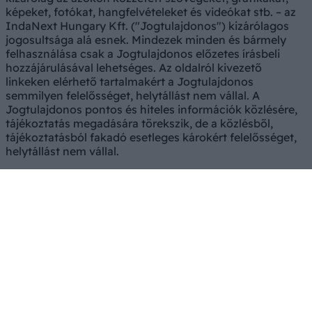
képeket, fotókat, hangfelvételeket és videókat stb. – az
IndaNext Hungary Kft. ("Jogtulajdonos") kizárólagos
jogosultsága alá esnek. Mindezek minden és bármely
felhasználása csak a Jogtulajdonos előzetes írásbeli
hozzájárulásával lehetséges. Az oldalról kivezető
linkeken elérhető tartalmakért a Jogtulajdonos
semmilyen felelősséget, helytállást nem vállal. A
Jogtulajdonos pontos és hiteles információk közlésére,
tájékoztatás megadására törekszik, de a közlésből,
tájékoztatásból fakadó esetleges károkért felelősséget,
helytállást nem vállal.