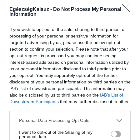
EgészségKalauz -
Do Not Process My Personal
Information
Betegségek A-Z
Tünet
Vizsgálat
If you wish to opt-out of the sale, sharing to third parties, or
Kezelés
processing of your personal or sensitive information for
Életmódváltás
targeted advertising by us, please use the below opt-out
Kutatás
section to confirm your selection. Please note that after your
Prevenció
opt-out request is processed you may continue seeing
Hírek
interest-based ads based on personal information utilized by
Videók
us or personal information disclosed to third parties prior to
Kisállatok egészsége
your opt-out. You may separately opt-out of the further
disclosure of your personal information by third parties on the
#allergia
#influenza
#cukorbetegség
IAB’s list of downstream participants. This information may
#orvosmeteorológia
#vérnyomás
#stroke
#rákbetegség
also be disclosed by us to third parties on the
IAB’s List of
#pajzsmirigy
#reflux
#ekcéma
#herpesz
Downstream Participants
that may further disclose it to other
Regisztráció
third parties.
Please note that this website/app uses one or more Google
Personal Data Processing Opt Outs
services and may gather and store information including but
not limited to your visit or usage behaviour. You may click to
I want to opt-out of the Sharing of my
personal data.
Hízás
grant or deny consent to Google and its third-party tags to