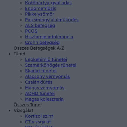
Kötőhártya-gyulladás
Endometriózis
Pikkelysömör
Pajzsmirigy alulműködés
ALS betegség
PCOS
Hisztamin intolerancia
Crohn betegség
Összes Betegségek A-Z
Tünet
Lepkehimlő tünetei
Szamárköhögés tünetei
Skarlát tünetei
Alacsony vérnyomás
Csalánkiütés
Magas vérnyomás
ADHD tünetei
Magas koleszterin
Összes Tünet
Vizsgálat
Kortizol szint
CT-vizsgálat