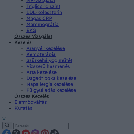
MR-vizsgálat
Triglicerid szint
LDL-koleszterin
Magas CRP
Mammográfia
EKG
Összes Vizsgálat
Kezelés
Aranyér kezelése
Kemoterápia
Szürkehályog műtét
Vízszerű hasmenés
Afta kezelése
Dagadt boka kezelése
Napallergia kezelése
Fülgyulladás kezelése
Összes Kezelés
Életmódváltás
Kutatás