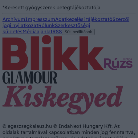
*Keresett gyógyszerek betegtájékoztatója
Archívum
Impresszum
Adatkezelési tájékoztató
Szerzői
jogi nyilatkozat
Rólunk
Szerkesztőségi
küldetés
Médiaajánlat
RSS
Süti beállítások
© egeszsegkalauz.hu © IndaNext Hungary Kft. Az
oldalak tartalmával kapcsolatban minden jog fenntartva,