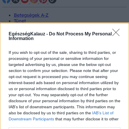
Betegségek A-Z
Tünet
Vizsgálat
Kezelés
EgészségKalauz -
Do Not Process My Personal
Életmódváltás
Information
Kutatás
Prevenció
If you wish to opt-out of the sale, sharing to third parties, or
Hírek
processing of your personal or sensitive information for
Videók
targeted advertising by us, please use the below opt-out
Kisállatok egészsége
section to confirm your selection. Please note that after your
opt-out request is processed you may continue seeing
#allergia
#influenza
#cukorbetegség
interest-based ads based on personal information utilized by
#orvosmeteorológia
#vérnyomás
#stroke
#rákbetegség
us or personal information disclosed to third parties prior to
#pajzsmirigy
#reflux
#ekcéma
#herpesz
your opt-out. You may separately opt-out of the further
Regisztráció
disclosure of your personal information by third parties on the
IAB’s list of downstream participants. This information may
also be disclosed by us to third parties on the
IAB’s List of
Downstream Participants
that may further disclose it to other
third parties.
Humánmeteo