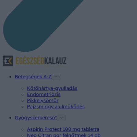
Betegségek A-Z
Kötőhártya-gyulladás
Endometriózis
Pikkelysömör
Pajzsmirigy alulműködés
Gyógyszerkereső*
Aspirin Protect 100 mg tabletta
Neo Citran por felnőttnek 14 db