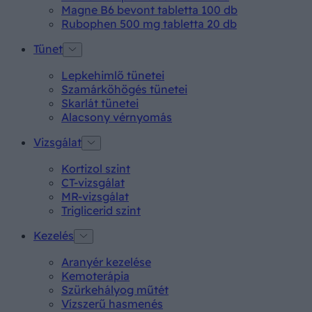
Magne B6 bevont tabletta 100 db
Rubophen 500 mg tabletta 20 db
Tünet
Lepkehimlő tünetei
Szamárköhögés tünetei
Skarlát tünetei
Alacsony vérnyomás
Vizsgálat
Kortizol szint
CT-vizsgálat
MR-vizsgálat
Triglicerid szint
Kezelés
Aranyér kezelése
Kemoterápia
Szürkehályog műtét
Vízszerű hasmenés