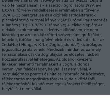
beleértve a tartalom szöveg- és adatbányászat céljára
való felhasználását is – a szerzői jogról szóló 1999. évi
LXXVI. törvény rendelkezései értelmében a törvény
35/A. § (1) paragrafusa és a digitális szolgáltatások
piacairól szóló európai irányelv (Az Európai Parlament és
a Tanács (EU) 2019/790 Irányelve) 4. cikke alapján! Az
oldalak, azok tartalma - ideértve különösen, de nem
kizárólag az azokon közzétett szövegeket, grafikákat,
képeket, fotókat, hangfelvételeket és videókat stb. – az
IndaNext Hungary Kft. ("Jogtulajdonos") kizárólagos
jogosultsága alá esnek. Mindezek minden és bármely
felhasználása csak a Jogtulajdonos előzetes írásbeli
hozzájárulásával lehetséges. Az oldalról kivezető
linkeken elérhető tartalmakért a Jogtulajdonos
semmilyen felelősséget, helytállást nem vállal. A
Jogtulajdonos pontos és hiteles információk közlésére,
tájékoztatás megadására törekszik, de a közlésből,
tájékoztatásból fakadó esetleges károkért felelősséget,
helytállást nem vállal.