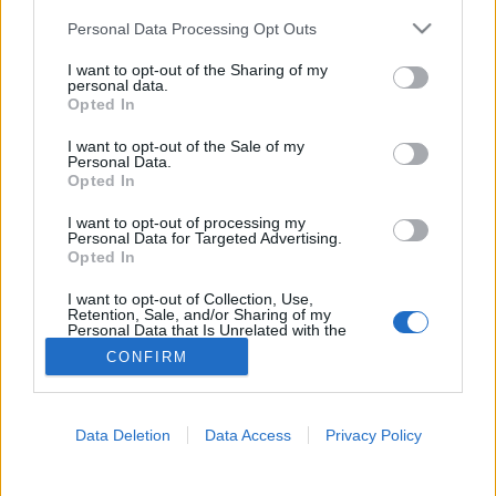
Please note that this website/app uses one or more Google
Personal Data Processing Opt Outs
Humánmeteo
services and may gather and store information including but
not limited to your visit or usage behaviour. You may click to
I want to opt-out of the Sharing of my
personal data.
grant or deny consent to Google and its third-party tags to
Opted In
use your data for below specified purposes in below Google
consent section.
I want to opt-out of the Sale of my
Personal Data.
Opted In
I want to opt-out of processing my
Personal Data for Targeted Advertising.
Opted In
I want to opt-out of Collection, Use,
Retention, Sale, and/or Sharing of my
Personal Data that Is Unrelated with the
Purposes for which it was collected.
CONFIRM
Opted Out
Google consents
Data Deletion
Data Access
Privacy Policy
I want to allow Google to enable storage
related to advertising like cookies on web or