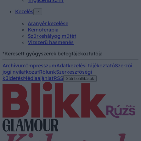
Kezelés
Aranyér kezelése
Kemoterápia
Szürkehályog műtét
Vízszerű hasmenés
*Keresett gyógyszerek betegtájékoztatója
Archívum
Impresszum
Adatkezelési tájékoztató
Szerzői
jogi nyilatkozat
Rólunk
Szerkesztőségi
küldetés
Médiaajánlat
RSS
Süti beállítások