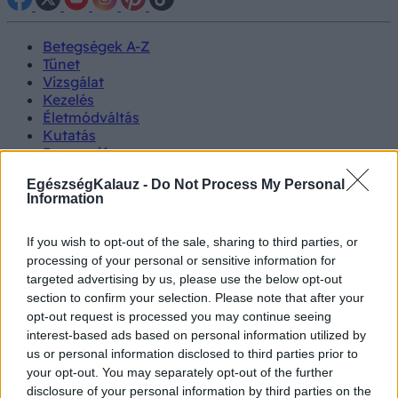
Betegségek A-Z
Tünet
Vizsgálat
Kezelés
Életmódváltás
Kutatás
Prevenció
Hírek
EgészségKalauz -
Do Not Process My Personal
Videók
Information
Kisállatok egészsége
If you wish to opt-out of the sale, sharing to third parties, or
#allergia
#influenza
#cukorbetegség
processing of your personal or sensitive information for
#orvosmeteorológia
#vérnyomás
#stroke
#rákbetegség
targeted advertising by us, please use the below opt-out
#pajzsmirigy
#reflux
#ekcéma
#herpesz
section to confirm your selection. Please note that after your
Regisztráció
opt-out request is processed you may continue seeing
interest-based ads based on personal information utilized by
us or personal information disclosed to third parties prior to
your opt-out. You may separately opt-out of the further
disclosure of your personal information by third parties on the
Hüvelyfertőzés