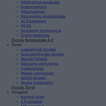
Kötőhártya-gyulladás
Endometriózis
Pikkelysömör
Pajzsmirigy alulműködés
ALS betegség
PCOS
Hisztamin intolerancia
Crohn betegség
Összes Betegségek A-Z
Tünet
Lepkehimlő tünetei
Szamárköhögés tünetei
Skarlát tünetei
Alacsony vérnyomás
Csalánkiütés
Magas vérnyomás
ADHD tünetei
Magas koleszterin
Összes Tünet
Vizsgálat
Kortizol szint
CT-vizsgálat