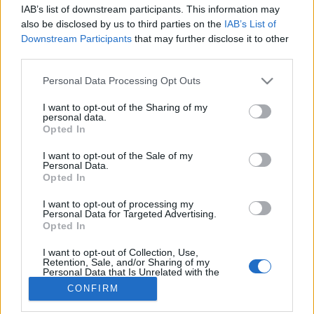
IAB’s list of downstream participants. This information may
Hüvelyfertőzés
also be disclosed by us to third parties on the
IAB’s List of
Downstream Participants
that may further disclose it to other
third parties.
Please note that this website/app uses one or more Google
Personal Data Processing Opt Outs
services and may gather and store information including but
not limited to your visit or usage behaviour. You may click to
I want to opt-out of the Sharing of my
personal data.
grant or deny consent to Google and its third-party tags to
Opted In
use your data for below specified purposes in below Google
consent section.
I want to opt-out of the Sale of my
Personal Data.
Opted In
I want to opt-out of processing my
Personal Data for Targeted Advertising.
Opted In
I want to opt-out of Collection, Use,
Retention, Sale, and/or Sharing of my
Personal Data that Is Unrelated with the
Purposes for which it was collected.
CONFIRM
Opted Out