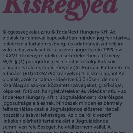
© egeszsegkalauz.hu © IndaNext Hungary Kft. Az
oldalak tartalmával kapcsolatban minden jog fenntartva,
beleértve a tartalom szöveg- és adatbányászat céljára
való felhasználását is – a szerzői jogról szóló 1999. évi
LXXVI. törvény rendelkezései értelmében a törvény
35/A. § (1) paragrafusa és a digitális szolgáltatások
piacairól szóló európai irányelv (Az Európai Parlament és
a Tanács (EU) 2019/790 Irányelve) 4. cikke alapján! Az
oldalak, azok tartalma - ideértve különösen, de nem
kizárólag az azokon közzétett szövegeket, grafikákat,
képeket, fotókat, hangfelvételeket és videókat stb. – az
IndaNext Hungary Kft. ("Jogtulajdonos") kizárólagos
jogosultsága alá esnek. Mindezek minden és bármely
felhasználása csak a Jogtulajdonos előzetes írásbeli
hozzájárulásával lehetséges. Az oldalról kivezető
linkeken elérhető tartalmakért a Jogtulajdonos
semmilyen felelősséget, helytállást nem vállal. A
Jogtulajdonos pontos és hiteles információk közlésére,