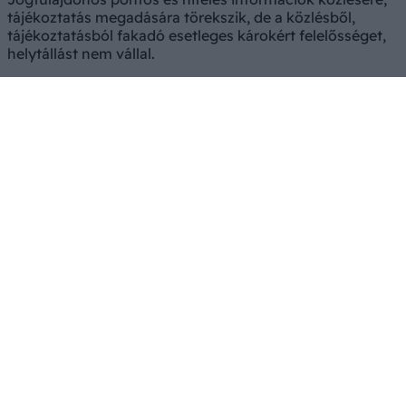
tájékoztatás megadására törekszik, de a közlésből,
tájékoztatásból fakadó esetleges károkért felelősséget,
helytállást nem vállal.