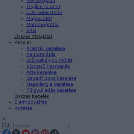
MR-vizsgálat
Triglicerid szint
LDL-koleszterin
Magas CRP
Mammográfia
EKG
Összes Vizsgálat
Kezelés
Aranyér kezelése
Kemoterápia
Szürkehályog műtét
Vízszerű hasmenés
Afta kezelése
Dagadt boka kezelése
Napallergia kezelése
Fülgyulladás kezelése
Összes Kezelés
Életmódváltás
Kutatás