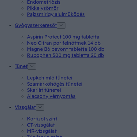
Endometriózis
Pikkelysömör
Pajzsmirigy alulműködés
Gyógyszerkereső*
Aspirin Protect 100 mg tabletta
Neo Citran por felnőttnek 14 db
Magne B6 bevont tabletta 100 db
Rubophen 500 mg tabletta 20 db
Tünet
Lepkehimlő tünetei
Szamárköhögés tünetei
Skarlát tünetei
Alacsony vérnyomás
Vizsgálat
Kortizol szint
CT-vizsgálat
MR-vizsgálat
Triglicerid szint