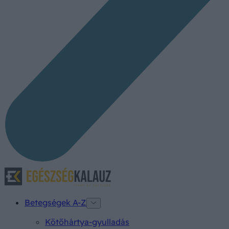
Betegségek A-Z
Kötőhártya-gyulladás